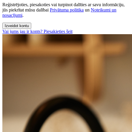
Reģistrējoties, piesakoties vai turpinot dalīties ar savu informāciju,
jūs piekrītat mūsu dalībai
Privātuma politika
un
Noteikumi un
nosacījumi
.
Izveidot kontu
Vai jums jau ir konts? Piesakieties šeit