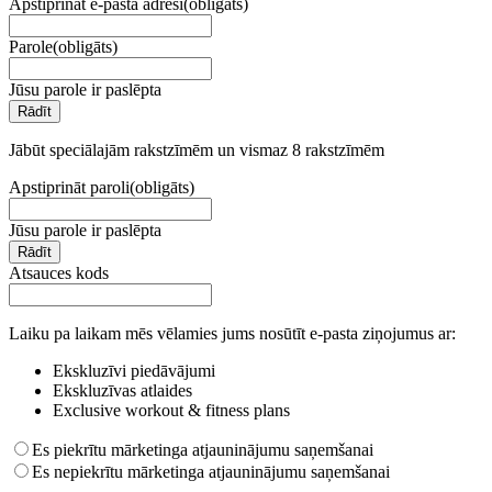
Apstiprināt e-pasta adresi
(obligāts)
Parole
(obligāts)
Jūsu parole ir paslēpta
Rādīt
Jābūt speciālajām rakstzīmēm un vismaz 8 rakstzīmēm
Apstiprināt paroli
(obligāts)
Jūsu parole ir paslēpta
Rādīt
Atsauces kods
Laiku pa laikam mēs vēlamies jums nosūtīt e-pasta ziņojumus ar:
Ekskluzīvi piedāvājumi
Ekskluzīvas atlaides
Exclusive workout & fitness plans
Es piekrītu mārketinga atjauninājumu saņemšanai
Es nepiekrītu mārketinga atjauninājumu saņemšanai