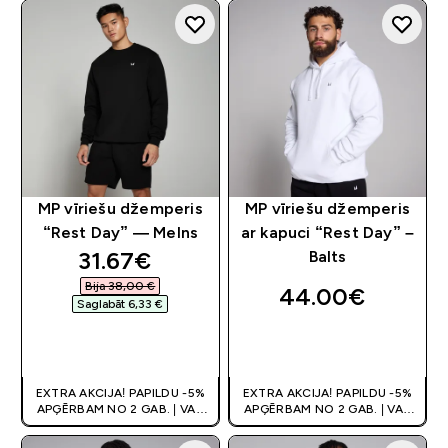
MP vīriešu džemperis
MP vīriešu džemperis
“Rest Day” — Melns
ar kapuci “Rest Day” –
discounted price
31.67€‎
Balts
Bija 38,00 €‎
44.00€‎
Saglabāt 6,33 €‎
QUICK LOOK
QUICK LOOK
EXTRA AKCIJA! PAPILDU -5%
EXTRA AKCIJA! PAPILDU -5%
APĢĒRBAM NO 2 GAB. | VAR
APĢĒRBAM NO 2 GAB. | VAR
APVIENOT AR KUPONU
APVIENOT AR KUPONU