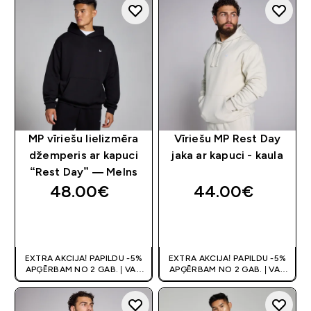
MP vīriešu lielizmēra
Vīriešu MP Rest Day
džemperis ar kapuci
jaka ar kapuci - kaula
“Rest Day” — Melns
48.00€‎
44.00€‎
QUICK LOOK
QUICK LOOK
EXTRA AKCIJA! PAPILDU -5%
EXTRA AKCIJA! PAPILDU -5%
APĢĒRBAM NO 2 GAB. | VAR
APĢĒRBAM NO 2 GAB. | VAR
APVIENOT AR KUPONU
APVIENOT AR KUPONU