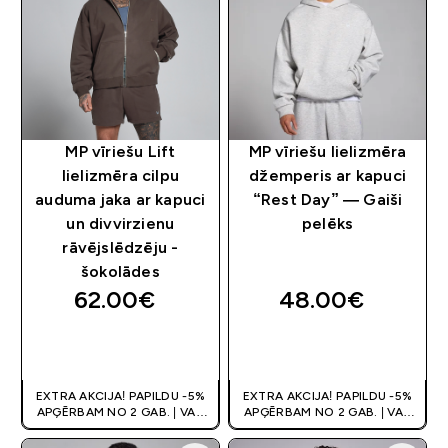
MP vīriešu Lift
MP vīriešu lielizmēra
lielizmēra cilpu
džemperis ar kapuci
auduma jaka ar kapuci
“Rest Day” — Gaiši
un divvirzienu
pelēks
rāvējslēdzēju -
šokolādes
62.00€‎
48.00€‎
QUICK LOOK
QUICK LOOK
EXTRA AKCIJA! PAPILDU -5%
EXTRA AKCIJA! PAPILDU -5%
APĢĒRBAM NO 2 GAB. | VAR
APĢĒRBAM NO 2 GAB. | VAR
APVIENOT AR KUPONU
APVIENOT AR KUPONU