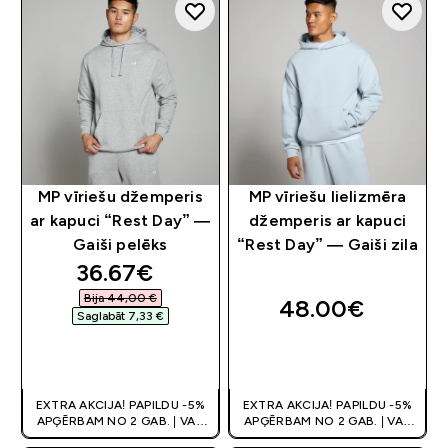
MP vīriešu džemperis
MP vīriešu lielizmēra
ar kapuci “Rest Day” —
džemperis ar kapuci
Gaiši pelēks
“Rest Day” — Gaiši zila
discounted price
36.67€‎
Bija 44,00 €‎
48.00€‎
Saglabāt 7,33 €‎
QUICK LOOK
QUICK LOOK
EXTRA AKCIJA! PAPILDU -5%
EXTRA AKCIJA! PAPILDU -5%
APĢĒRBAM NO 2 GAB. | VAR
APĢĒRBAM NO 2 GAB. | VAR
APVIENOT AR KUPONU
APVIENOT AR KUPONU