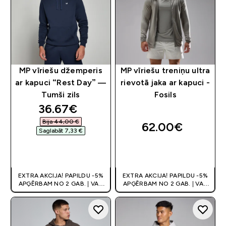
MP vīriešu džemperis
MP vīriešu treniņu ultra
ar kapuci “Rest Day” —
rievotā jaka ar kapuci -
Tumši zils
Fosils
discounted price
36.67€‎
Bija 44,00 €‎
62.00€‎
Saglabāt 7,33 €‎
QUICK LOOK
QUICK LOOK
EXTRA AKCIJA! PAPILDU -5%
EXTRA AKCIJA! PAPILDU -5%
APĢĒRBAM NO 2 GAB. | VAR
APĢĒRBAM NO 2 GAB. | VAR
APVIENOT AR KUPONU
APVIENOT AR KUPONU