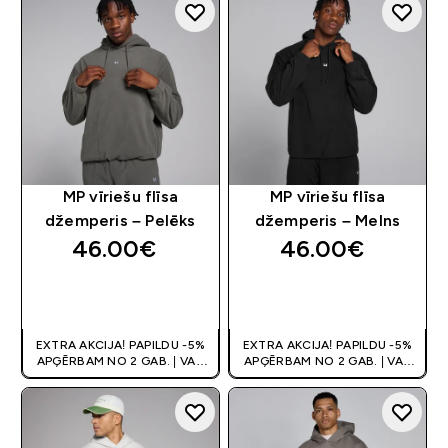
MP vīriešu flīsa
MP vīriešu flīsa
džemperis – Pelēks
džemperis – Melns
46.00€‎
46.00€‎
QUICK LOOK
QUICK LOOK
EXTRA AKCIJA! PAPILDU -5%
EXTRA AKCIJA! PAPILDU -5%
APĢĒRBAM NO 2 GAB. | VAR
APĢĒRBAM NO 2 GAB. | VAR
APVIENOT AR KUPONU
APVIENOT AR KUPONU