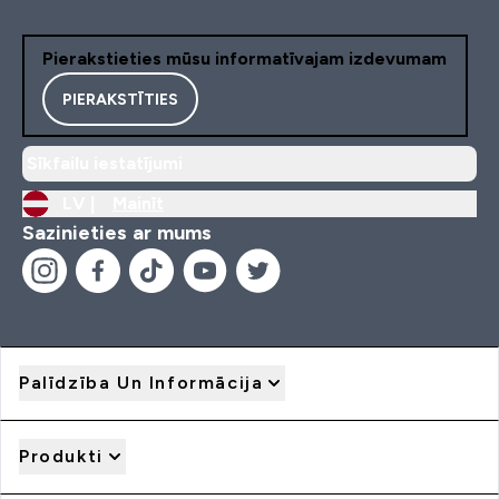
Pierakstieties mūsu informatīvajam izdevumam
PIERAKSTĪTIES
Sīkfailu iestatījumi
LV |
Mainīt
Sazinieties ar mums
Palīdzība Un Informācija
Produkti