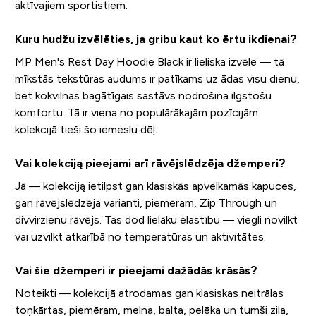
aktīvajiem sportistiem.
Kuru hudžu izvēlēties, ja gribu kaut ko ērtu ikdienai?
MP Men's Rest Day Hoodie Black ir lieliska izvēle — tā
mīkstās tekstūras audums ir patīkams uz ādas visu dienu,
bet kokvilnas bagātīgais sastāvs nodrošina ilgstošu
komfortu. Tā ir viena no populārākajām pozīcijām
kolekcijā tieši šo iemeslu dēļ.
Vai kolekciją pieejami arī rāvējslēdzēja džemperi?
Jā — kolekciją ietilpst gan klasiskās apvelkamās kapuces,
gan rāvējslēdzēja varianti, piemēram, Zip Through un
divvirzienu rāvējs. Tas dod lielāku elastību — viegli novilkt
vai uzvilkt atkarībā no temperatūras un aktivitātes.
Vai šie džemperi ir pieejami dažādās krāsās?
Noteikti — kolekcijā atrodamas gan klasiskas neitrālas
toņkārtas, piemēram, melna, balta, pelēka un tumši zila,