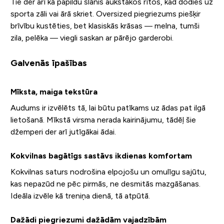
Tie der arī kā papildu slānis aukstākos rītos, kad dodies uz
sporta zāli vai ārā skriet. Oversized piegriezums piešķir
brīvību kustēties, bet klasiskās krāsas — melna, tumši
zila, pelēka — viegli saskan ar pārējo garderobi.
Galvenās īpašības
Mīksta, maiga tekstūra
Audums ir izvēlēts tā, lai būtu patīkams uz ādas pat ilgā
lietošanā. Mīkstā virsma nerada kairinājumu, tādēļ šie
džemperi der arī jutīgākai ādai.
Kokvilnas bagātīgs sastāvs ikdienas komfortam
Kokvilnas saturs nodrošina elpojošu un omulīgu sajūtu,
kas nepazūd ne pēc pirmās, ne desmitās mazgāšanas.
Ideāla izvēle kā treniņa dienā, tā atpūtā.
Dažādi piegriezumi dažādām vajadzībām