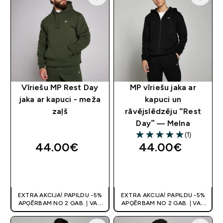
Vīriešu MP Rest Day
MP vīriešu jaka ar
jaka ar kapuci - meža
kapuci un
zaļš
rāvējslēdzēju “Rest
Day” — Melna
(1)
5 out of 5 stars
44.00€‎
44.00€‎
QUICK LOOK
QUICK LOOK
EXTRA AKCIJA! PAPILDU -5%
EXTRA AKCIJA! PAPILDU -5%
APĢĒRBAM NO 2 GAB. | VAR
APĢĒRBAM NO 2 GAB. | VAR
APVIENOT AR KUPONU
APVIENOT AR KUPONU