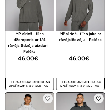
MP vīriešu flīsa
MP vīriešu flīsa jaka ar
džemperis ar 1/4
rāvējslēdzēju – Pelēka
rāvējslēdzēja aizdari –
Pelēks
46.00€‎
46.00€‎
QUICK LOOK
QUICK LOOK
EXTRA AKCIJA! PAPILDU -5%
EXTRA AKCIJA! PAPILDU -5%
APĢĒRBAM NO 2 GAB. | VAR
APĢĒRBAM NO 2 GAB. | VAR
APVIENOT AR KUPONU
APVIENOT AR KUPONU