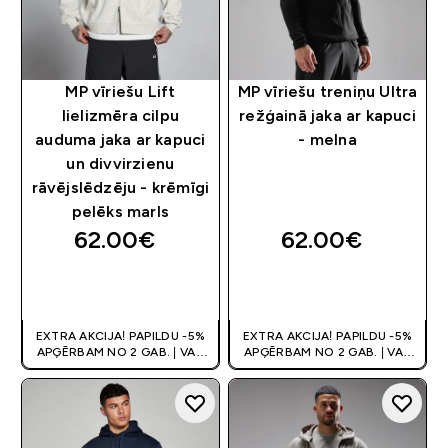
MP vīriešu Lift
MP vīriešu treniņu Ultra
lielizmēra cilpu
režģainā jaka ar kapuci
auduma jaka ar kapuci
- melna
un divvirzienu
rāvējslēdzēju - krēmīgi
pelēks marls
62.00€‎
62.00€‎
QUICK LOOK
QUICK LOOK
EXTRA AKCIJA! PAPILDU -5%
EXTRA AKCIJA! PAPILDU -5%
APĢĒRBAM NO 2 GAB. | VAR
APĢĒRBAM NO 2 GAB. | VAR
APVIENOT AR KUPONU
APVIENOT AR KUPONU