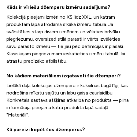
Kāds ir vīriešu džemperu izmēru sadalījums?
Kolekcijā pieejami izmēri no XS līdz XXL, un katram
produktam lapā atrodama sīkāka izmēru tabula. Ja
svārstāties starp diviem izmēriem un vēlaties brīvāku
piegriezumu, oversized stilā parasti ir vērts izvēlēties
savu parasto izmēru — tie jau pēc definīcijas ir plašāki.
Klasiskajam piegriezumam ieskatieties izmēru tabulā, lai
atrastu precīzāko atbilstību.
No kādiem materiāliem izgatavoti šie džemperi?
Lielākā daļa kolekcijas džemperu ir kokvilnas bagātīgi, kas
nodrošina mīkstu sajūtu un labu gaisa caurlaidību.
Konkrētais sastāvs atšķiras atkarībā no produkta — pilna
informācija pieejama katra produkta lapā sadaļā
"Materiāli".
Kā pareizi kopēt šos džemperus?