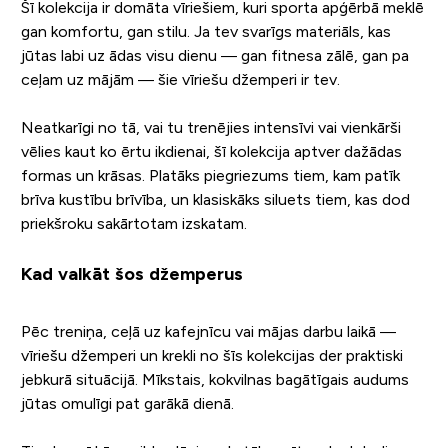
Šī kolekcija ir domāta vīriešiem, kuri sporta apģērbā meklē
gan komfortu, gan stilu. Ja tev svarīgs materiāls, kas
jūtas labi uz ādas visu dienu — gan fitnesa zālē, gan pa
ceļam uz mājām — šie vīriešu džemperi ir tev.
Neatkarīgi no tā, vai tu trenējies intensīvi vai vienkārši
vēlies kaut ko ērtu ikdienai, šī kolekcija aptver dažādas
formas un krāsas. Platāks piegriezums tiem, kam patīk
brīva kustību brīvība, un klasiskāks siluets tiem, kas dod
priekšroku sakārtotam izskatam.
Kad valkāt šos džemperus
Pēc treniņa, ceļā uz kafejnīcu vai mājas darbu laikā —
vīriešu džemperi un krekli no šīs kolekcijas der praktiski
jebkurā situācijā. Mīkstais, kokvilnas bagātīgais audums
jūtas omulīgi pat garākā dienā.