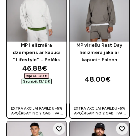
MP lielizmēra
MP vīriešu Rest Day
džemperis ar kapuci
lielizmēra jaka ar
“Lifestyle” – Pelēks
kapuci - Falcon
discounted price
46.88€‎
Bija 60,00 €‎
48.00€‎
Saglabāt 13,12 €‎
QUICK LOOK
QUICK LOOK
EXTRA AKCIJA! PAPILDU -5%
EXTRA AKCIJA! PAPILDU -5%
APĢĒRBAM NO 2 GAB. | VAR
APĢĒRBAM NO 2 GAB. | VAR
APVIENOT AR KUPONU
APVIENOT AR KUPONU