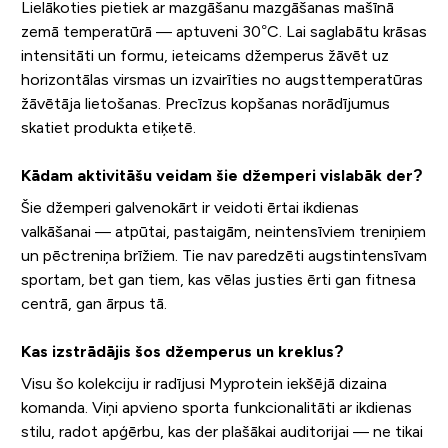
Lielākoties pietiek ar mazgāšanu mazgāšanas mašīnā
zemā temperatūrā — aptuveni 30°C. Lai saglabātu krāsas
intensitāti un formu, ieteicams džemperus žāvēt uz
horizontālas virsmas un izvairīties no augsttemperatūras
žāvētāja lietošanas. Precīzus kopšanas norādījumus
skatiet produkta etiķetē.
Kādam aktivitāšu veidam šie džemperi vislabāk der?
Šie džemperi galvenokārt ir veidoti ērtai ikdienas
valkāšanai — atpūtai, pastaigām, neintensīviem treniņiem
un pēctreniņa brīžiem. Tie nav paredzēti augstintensīvam
sportam, bet gan tiem, kas vēlas justies ērti gan fitnesa
centrā, gan ārpus tā.
Kas izstrādājis šos džemperus un kreklus?
Visu šo kolekciju ir radījusi Myprotein iekšējā dizaina
komanda. Viņi apvieno sporta funkcionalitāti ar ikdienas
stilu, radot apģērbu, kas der plašākai auditorijai — ne tikai