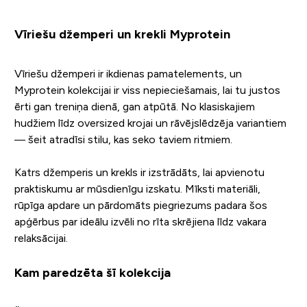
Vīriešu džemperi un krekli Myprotein
Vīriešu džemperi ir ikdienas pamatelements, un
Myprotein kolekcijai ir viss nepieciešamais, lai tu justos
ērti gan treniņa dienā, gan atpūtā. No klasiskajiem
hudžiem līdz oversized krojai un rāvējslēdzēja variantiem
— šeit atradīsi stilu, kas seko taviem ritmiem.
Katrs džemperis un krekls ir izstrādāts, lai apvienotu
praktiskumu ar mūsdienīgu izskatu. Mīksti materiāli,
rūpīga apdare un pārdomāts piegriezums padara šos
apģērbus par ideālu izvēli no rīta skrējiena līdz vakara
relaksācijai.
Kam paredzēta šī kolekcija