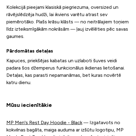
Kolekcijā pieejami klasiskā piegriezuma, oversized un
rāvējslēdzēja hudži, lai ikviens varētu atrast sev
piemērotāko. Plašs krāsu klāsts — no neitrālajiem toņiem
līdz izteiksmīgākām nokrāsām — ļauj izvēlēties pēc savas
gaumes.
Pārdomātas detaļas
Kapuces, priekšējas kabatas un uzlaboti šuves veidi
padara šos džemperus funkcionālus ikdienas lietošanai.
Detaļas, kas parasti nepamanāmas, bet kuras novērtē
katru dienu.
Mūsu iecienītākie
MP Men's Rest Day Hoodie - Black
— Izgatavots no
kokvilnas bagāta, maiga auduma ar izšūtu logotipu, MP