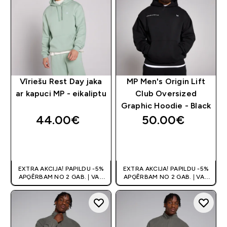
Vīriešu Rest Day jaka
MP Men's Origin Lift
ar kapuci MP - eikaliptu
Club Oversized
Graphic Hoodie - Black
44.00€‎
50.00€‎
QUICK LOOK
QUICK LOOK
EXTRA AKCIJA! PAPILDU -5%
EXTRA AKCIJA! PAPILDU -5%
APĢĒRBAM NO 2 GAB. | VAR
APĢĒRBAM NO 2 GAB. | VAR
APVIENOT AR KUPONU
APVIENOT AR KUPONU