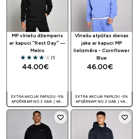
MP vīriešu džemperis
Vīriešu atpūtas dienas
ar kapuci “Rest Day” —
jaka ar kapuci MP
Melns
lielizmēra - Cornflower
(1)
Blue
4 out of 5 stars
44.00€‎
46.00€‎
QUICK LOOK
QUICK LOOK
EXTRA AKCIJA! PAPILDU -5%
EXTRA AKCIJA! PAPILDU -5%
APĢĒRBAM NO 2 GAB. | VAR
APĢĒRBAM NO 2 GAB. | VAR
APVIENOT AR KUPONU
APVIENOT AR KUPONU