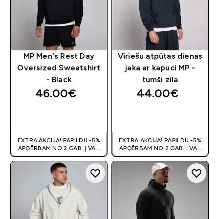
MP Men's Rest Day
Vīriešu atpūtas dienas
Oversized Sweatshirt
jaka ar kapuci MP -
- Black
tumši zila
46.00€‎
44.00€‎
QUICK LOOK
QUICK LOOK
EXTRA AKCIJA! PAPILDU -5%
EXTRA AKCIJA! PAPILDU -5%
APĢĒRBAM NO 2 GAB. | VAR
APĢĒRBAM NO 2 GAB. | VAR
APVIENOT AR KUPONU
APVIENOT AR KUPONU