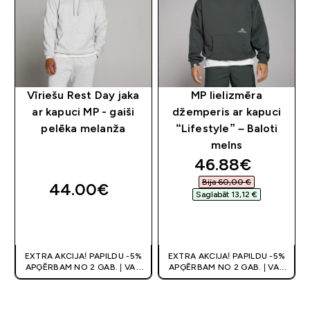
Vīriešu Rest Day jaka
MP lielizmēra
ar kapuci MP - gaiši
džemperis ar kapuci
pelēka melanža
“Lifestyle” – Baloti
melns
discounted pri
46.88€‎
Bija 60,00 €‎
44.00€‎
Saglabāt 13,12 €‎
QUICK LOOK
QUICK LOOK
EXTRA AKCIJA! PAPILDU -5%
EXTRA AKCIJA! PAPILDU -5%
APĢĒRBAM NO 2 GAB. | VAR
APĢĒRBAM NO 2 GAB. | VAR
APVIENOT AR KUPONU
APVIENOT AR KUPONU