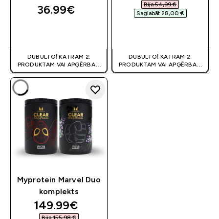
Bija 54,99 €‎
36.99€‎
Saglabāt 28,00 €‎
QUICK LOOK
QUICK LOOK
DUBULTO! KATRAM 2.
DUBULTO! KATRAM 2.
PRODUKTAM VAI APĢĒRBAM
PRODUKTAM VAI APĢĒRBAM
80% OFF
! | KUPONS:
80% OFF
! | KUPONS:
DIVKARSS
DIVKARSS
Myprotein Marvel Duo
komplekts
discounted price
149.99€‎
Bija 155,98 €‎