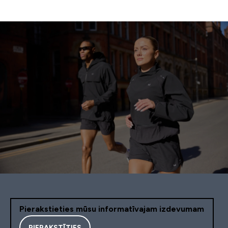
Pierakstieties mūsu informatīvajam izdevumam
PIERAKSTĪTIES