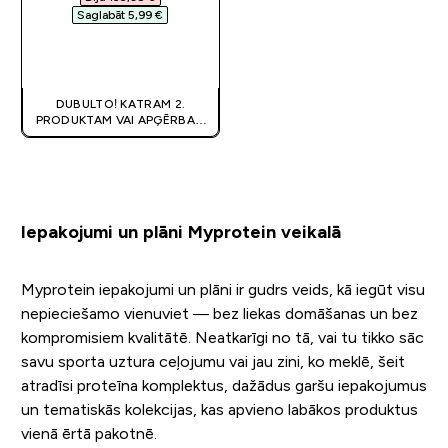
Saglabāt 5,99 €‎
QUICK LOOK
DUBULTO! KATRAM 2.
PRODUKTAM VAI APĢĒRBAM
80% OFF
! | KUPONS:
DIVKARSS
Iepakojumi un plāni Myprotein veikalā
Myprotein iepakojumi un plāni ir gudrs veids, kā iegūt visu
nepieciešamo vienuviet — bez liekas domāšanas un bez
kompromisiem kvalitātē. Neatkarīgi no tā, vai tu tikko sāc
savu sporta uztura ceļojumu vai jau zini, ko meklē, šeit
atradīsi proteīna komplektus, dažādus garšu iepakojumus
un tematiskās kolekcijas, kas apvieno labākos produktus
vienā ērtā pakotnē.