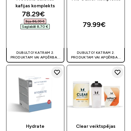
kafijas komplekts
discounted price
78.29€‎
Bija 86,99 €‎
79.99€‎
Saglabāt 8,70 €‎
QUICK LOOK
QUICK LOOK
DUBULTO! KATRAM 2.
DUBULTO! KATRAM 2.
PRODUKTAM VAI APĢĒRBAM
PRODUKTAM VAI APĢĒRBAM
80% OFF
! | KUPONS:
80% OFF
! | KUPONS:
DIVKARSS
DIVKARSS
Hydrate
Clear veiktspējas