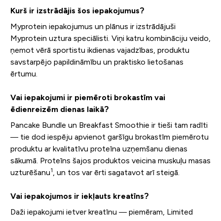
Kurš ir izstrādājis šos iepakojumus?
Myprotein iepakojumus un plānus ir izstrādājuši
Myprotein uztura speciālisti. Viņi katru kombināciju veido,
ņemot vērā sportistu ikdienas vajadzības, produktu
savstarpējo papildināmību un praktisko lietošanas
ērtumu.
Vai iepakojumi ir piemēroti brokastīm vai
ēdienreizēm dienas laikā?
Pancake Bundle un Breakfast Smoothie ir tieši tam radīti
— tie dod iespēju apvienot garšīgu brokastīm piemērotu
produktu ar kvalitatīvu proteīna uzņemšanu dienas
sākumā. Proteīns šajos produktos veicina muskuļu masas
1
uzturēšanu
, un tos var ērti sagatavot arī steigā.
Vai iepakojumos ir iekļauts kreatīns?
Daži iepakojumi ietver kreatīnu — piemēram, Limited