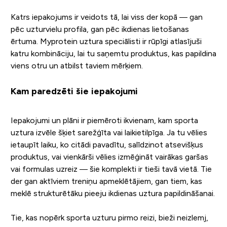
Katrs iepakojums ir veidots tā, lai viss der kopā — gan
pēc uzturvielu profila, gan pēc ikdienas lietošanas
ērtuma. Myprotein uztura speciālisti ir rūpīgi atlasījuši
katru kombināciju, lai tu saņemtu produktus, kas papildina
viens otru un atbilst taviem mērķiem.
Kam paredzēti šie iepakojumi
Iepakojumi un plāni ir piemēroti ikvienam, kam sporta
uztura izvēle šķiet sarežģīta vai laikietilpīga. Ja tu vēlies
ietaupīt laiku, ko citādi pavadītu, salīdzinot atsevišķus
produktus, vai vienkārši vēlies izmēģināt vairākas garšas
vai formulas uzreiz — šie komplekti ir tieši tavā vietā. Tie
der gan aktīviem treniņu apmeklētājiem, gan tiem, kas
meklē strukturētāku pieeju ikdienas uztura papildināšanai.
Tie, kas nopērk sporta uzturu pirmo reizi, bieži neizlemj,