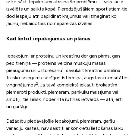
ar ko sākt. Iepakojumi atrisina šo problēmu — viss jau ir
izvēlēts un salikts kopā. Pieredzējušākiem sportistiem tie
dod iespēju ātri papildināt krājumus vai izmēģināt ko
jaunu, nebaidoties no nepareizas izvēles.
Kad lietot iepakojumus un plānus
Iepakojumi ar proteīnu un kreatīnu der gan pirms, gan
pēc treniņa — proteīns veicina muskuļu masas
1
pieaugumu un uzturēšanu
, savukārt kreatīns palielina
fizisko sniegumu secīgos īstermiņa, augstas intensitātes
2
vingrinājumos
. Ja tavā komplektā iekļauti brokastīm
piemēroti produkti, piemēram, pankūku maisījums vai
smūtiji, tie lieliski noder rīta rutīnas ietvaros — ātri, ērti
un garšīgi.
Dažādību piedāvājošie iepakojumi, piemēram, garšu
variāciju kastes, nav saistīti ar konkrētu lietošanas laiku