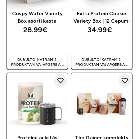
Crispy Wafer Variety
Extra Protein Cookie
Box asorti kaste
Variety Box | 12 Cepumi
28.99€‎
34.99€‎
QUICK LOOK
QUICK LOOK
DUBULTO! KATRAM 2.
DUBULTO! KATRAM 2.
PRODUKTAM VAI APĢĒRBAM
PRODUKTAM VAI APĢĒRBAM
80% OFF
! | KUPONS:
80% OFF
! | KUPONS:
DIVKARSS
DIVKARSS
Proteīnu aukstās
The Gainer komplekts