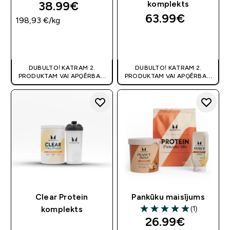
38.99€‎
komplekts
63.99€‎
198,93 €‎/kg
QUICK LOOK
QUICK LOOK
DUBULTO! KATRAM 2.
DUBULTO! KATRAM 2.
PRODUKTAM VAI APĢĒRBAM
PRODUKTAM VAI APĢĒRBAM
80% OFF
! | KUPONS:
80% OFF
! | KUPONS:
DIVKARSS
DIVKARSS
Clear Protein
Pankūku maisījums
(1)
komplekts
5 out of 5 stars
discounted pri
26.99€‎