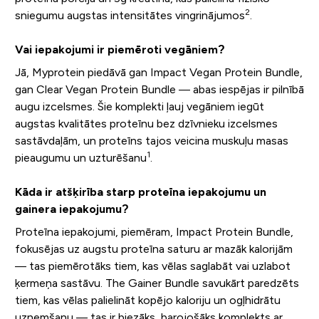
2
sniegumu augstas intensitātes vingrinājumos
.
Vai iepakojumi ir piemēroti vegāniem?
Jā, Myprotein piedāvā gan Impact Vegan Protein Bundle,
gan Clear Vegan Protein Bundle — abas iespējas ir pilnībā
augu izcelsmes. Šie komplekti ļauj vegāniem iegūt
augstas kvalitātes proteīnu bez dzīvnieku izcelsmes
sastāvdaļām, un proteīns tajos veicina muskuļu masas
1
pieaugumu un uzturēšanu
.
Kāda ir atšķirība starp proteīna iepakojumu un
gainera iepakojumu?
Proteīna iepakojumi, piemēram, Impact Protein Bundle,
fokusējas uz augstu proteīna saturu ar mazāk kalorijām
— tas piemērotāks tiem, kas vēlas saglabāt vai uzlabot
ķermeņa sastāvu. The Gainer Bundle savukārt paredzēts
tiem, kas vēlas palielināt kopējo kaloriju un ogļhidrātu
uzņemšanu — tas ir biezāks, barojošāks komplekts ar