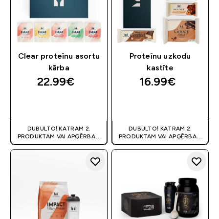
Clear proteīnu asortu
Proteīnu uzkodu
kārba
kastīte
22.99€‎
16.99€‎
QUICK LOOK
QUICK LOOK
DUBULTO! KATRAM 2.
DUBULTO! KATRAM 2.
PRODUKTAM VAI APĢĒRBAM
PRODUKTAM VAI APĢĒRBAM
80% OFF
! | KUPONS:
80% OFF
! | KUPONS:
DIVKARSS
DIVKARSS