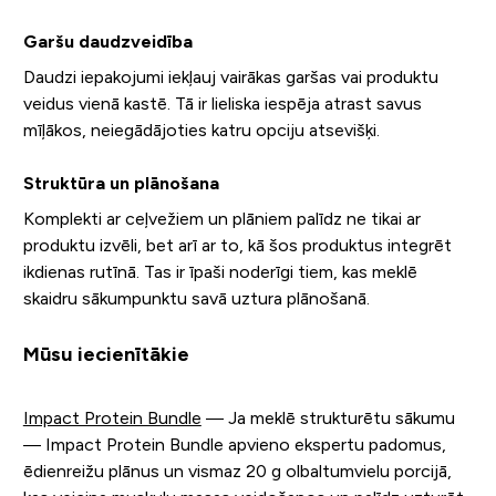
Garšu daudzveidība
Daudzi iepakojumi iekļauj vairākas garšas vai produktu
veidus vienā kastē. Tā ir lieliska iespēja atrast savus
mīļākos, neiegādājoties katru opciju atsevišķi.
Struktūra un plānošana
Komplekti ar ceļvežiem un plāniem palīdz ne tikai ar
produktu izvēli, bet arī ar to, kā šos produktus integrēt
ikdienas rutīnā. Tas ir īpaši noderīgi tiem, kas meklē
skaidru sākumpunktu savā uztura plānošanā.
Mūsu iecienītākie
Impact Protein Bundle
— Ja meklē strukturētu sākumu
— Impact Protein Bundle apvieno ekspertu padomus,
ēdienreižu plānus un vismaz 20 g olbaltumvielu porcijā,