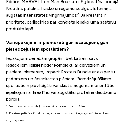
Edition MARVEL Iron Man Box satur 5g kreatīna porcijā.
Kreatīns palielina fizisko sniegumu secīgos īstermiņa,
2
augstas intensitātes vingrinājumos
. Ja kreatīns ir
prioritāte, pārliecinies par konkrētā iepakojuma sastāvu
produkta lapā.
Vai iepakojumi ir piemēroti gan iesācējiem, gan
pieredzējušiem sportistiem?
Iepakojumi der abām grupām, bet katram savs.
Iesācējiem lieliski noder komplekti ar ceļvežiem un
plāniem, piemēram, Impact Protein Bundle ar ekspertu
padomiem un ēdienkartes plāniem. Pieredzējušākiem
sportistiem pievilcīgāki var šķist sniegumam orientētie
iepakojumi ar kreatīnu vai augstāku proteīna daudzumu
porcijā.
1. Proteīns veicina muskuļu masas pieaugumu un uzturēšanu.
2. Kreatīns palielina fizisko sniegumu secīgos īstermiņa, augstas intensitātes
vingrinājumos.