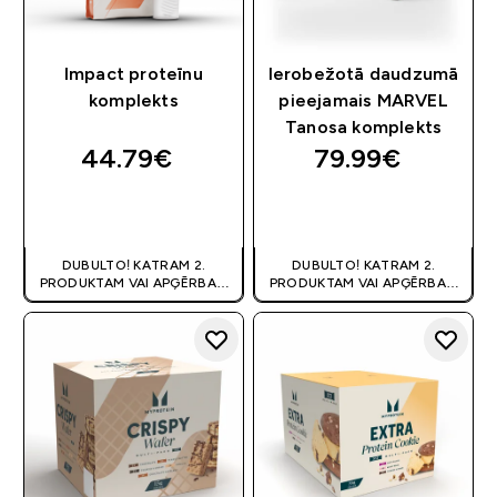
Impact proteīnu
Ierobežotā daudzumā
komplekts
pieejamais MARVEL
Tanosa komplekts
44.79€‎
79.99€‎
QUICK LOOK
QUICK LOOK
DUBULTO! KATRAM 2.
DUBULTO! KATRAM 2.
PRODUKTAM VAI APĢĒRBAM
PRODUKTAM VAI APĢĒRBAM
80% OFF
! | KUPONS:
80% OFF
! | KUPONS:
DIVKARSS
DIVKARSS