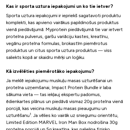
Kas ir sporta uztura iepakojumi un ko tie ietver?
Sporta uztura iepakojumi ir iepriekš sagatavoti produktu
komplekti, kas apvieno vairākus papildinošus produktus
vienā piedāvājumā. Myprotein piedāvājumā tie var ietvert
proteīna pulverus, garšu variāciju kastes, kreatīnu,
vegānu proteīna formulas, brokastīm piemērotus
produktus un citus sporta uztura produktus — viss
saliekts kopā ar skaidru mērķi un loģiku.
Kā izvēlēties piemērotāko iepakojumu?
Ja meklē iepakojumu muskuļu masas uzturēšanai un
proteīna uzņemšanai, Impact Protein Bundle ir laba
sākuma vieta — tas iekļauj ekspertu padomus,
ēdienkartes plānus un piedāvā vismaz 20g proteīna vienā
porcijā, kas veicina muskuļu masas pieaugumu un
1
uzturēšanu
. Ja vēlies ko vairāk uz sniegumu orientētu,
Limited Edition MARVEL Iron Man Box nodrošina 30g
proteīna porcijā un 5g kreatīna, kas palielina fizisko