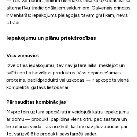
— tos var baudīt jebkurā diennakts laikā kā uzkodas vai kā
alternatīvu tradicionālajiem saldumiem. Galvenais princips
ir vienkāršs: iepakojums pielāgojas tavam grafikam, nevis
otrādi.
Iepakojumu un plānu priekšrocības
Viss vienuviet
Izvēloties iepakojumu, tev nav jātērē laiks, meklējot un
salīdzinot atsevišķus produktus. Viss nepieciešamais —
proteīns, papildprodukti vai uzkodas — ir apkopots vienā
komplektā, gatavs lietošanai.
Pārbaudītas kombinācijas
Myprotein uztura speciālisti ir veidojuši katru iepakojumu
ar domu — produkti papildina viens otru pēc sastāva un
lietošanas veida. Tas nozīmē, ka tev nav jāuztraucas par
to, vai izvēlētie produkti savstarpēji sader.