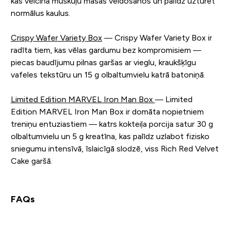
kas veicina muskuļu masas veidošanos un palīdz uzturēt
normālus kaulus.
Crispy Wafer Variety Box
— Crispy Wafer Variety Box ir
radīta tiem, kas vēlas gardumu bez kompromisiem —
piecas baudījumu pilnas garšas ar vieglu, kraukšķīgu
vafeles tekstūru un 15 g olbaltumvielu katrā batoniņā.
Limited Edition MARVEL Iron Man Box
— Limited
Edition MARVEL Iron Man Box ir domāta nopietniem
treniņu entuziastiem — katrs kokteiļa porcija satur 30 g
olbaltumvielu un 5 g kreatīna, kas palīdz uzlabot fizisko
sniegumu intensīvā, īslaicīgā slodzē, viss Rich Red Velvet
Cake garšā.
FAQs