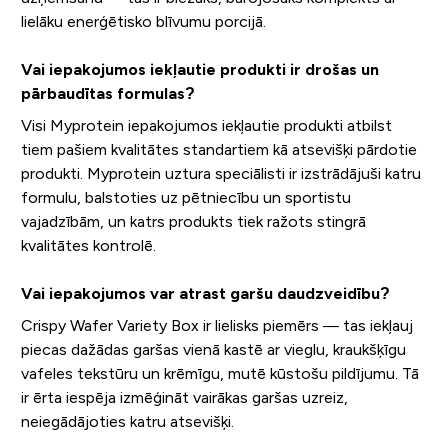
lielāku enerģētisko blīvumu porcijā.
Vai iepakojumos iekļautie produkti ir drošas un
pārbaudītas formulas?
Visi Myprotein iepakojumos iekļautie produkti atbilst
tiem pašiem kvalitātes standartiem kā atsevišķi pārdotie
produkti. Myprotein uztura speciālisti ir izstrādājuši katru
formulu, balstoties uz pētniecību un sportistu
vajadzībām, un katrs produkts tiek ražots stingrā
kvalitātes kontrolē.
Vai iepakojumos var atrast garšu daudzveidību?
Crispy Wafer Variety Box ir lielisks piemērs — tas iekļauj
piecas dažādas garšas vienā kastē ar vieglu, kraukšķīgu
vafeles tekstūru un krēmīgu, mutē kūstošu pildījumu. Tā
ir ērta iespēja izmēģināt vairākas garšas uzreiz,
neiegādājoties katru atsevišķi.