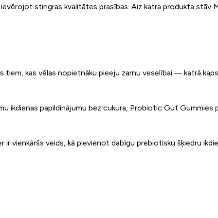
 ievērojot stingras kvalitātes prasības. Aiz katra produkta stāv 
s tiem, kas vēlas nopietnāku pieeju zarnu veselībai — katrā kapsu
mu ikdienas papildinājumu bez cukura, Probiotic Gut Gummies pi
ir vienkāršs veids, kā pievienot dabīgu prebiotisku šķiedru ikdien