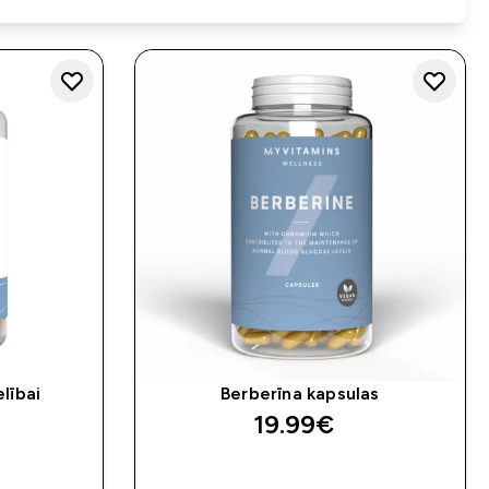
lībai
Berberīna kapsulas
19.99€‎
K
QUICK LOOK