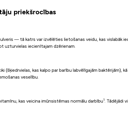
āju priekšrocības
lveris — tā katrs var izvēlēties lietošanas veidu, kas vislabāk ied
ot uzturvielas iecienītajam dzērienam.
tiki (šķiedrvielas, kas kalpo par barību labvēlīgajām baktērijām), kā
remošanas veselību.
1
itamīnu, kas veicina imūnsistēmas normālu darbību
. Tādējādi v