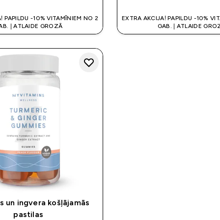
! PAPILDU -10% VITAMĪNIEM NO 2
EXTRA AKCIJA! PAPILDU -10% VI
AB. | ATLAIDE GROZĀ
GAB. | ATLAIDE GRO
 un ingvera košļājamās
pastilas