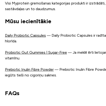
Visi Myprotein gremošanas kategorijas produkti ir izstrādāti,
sastāvdaļas un to daudzumus.
Mūsu iecienītākie
Daily Probiotic Capsules
— Daily Probiotic Capsules ir radīta
hlorīda.
Probiotic Gut Gummies | Sugar-Free
— Ja meklē ērti lietoja
vitamīnu.
Prebiotic Inulin Fibre Powder
— Prebiotic Inulin Fibre Powder 
iegūts tieši no cigoriņu saknes.
FAQs