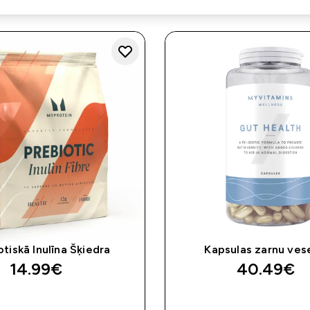
otiskā Inulīna Šķiedra
Kapsulas zarnu vese
14.99€‎
40.49€‎
QUICK LOOK
QUICK LOO