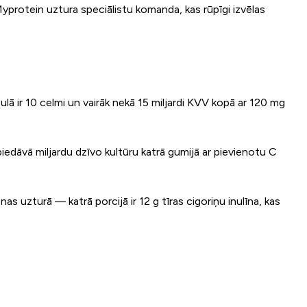
Myprotein uztura speciālistu komanda, kas rūpīgi izvēlas
lā ir 10 celmi un vairāk nekā 15 miljardi KVV kopā ar 120 mg
edāvā miljardu dzīvo kultūru katrā gumijā ar pievienotu C
as uzturā — katrā porcijā ir 12 g tīras cigoriņu inulīna, kas