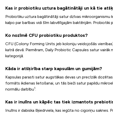
Kas ir probiotiku uztura bagātinātāji un kā tie atš
Probiotiku uztura bagātinātāji satur dzīvas mikroorganismu k
kalpo par barības vidi šīm labvēlīgajām baktērijām. Probiotik
Ko nozīmē CFU probiotiku produktos?
CFU (Colony Forming Units jeb koloniju veidojošās vienības
katrā devā. Piemēram, Daily Probiotic Capsules satur vairāk 
kategorijā.
Kāda ir atšķirība starp kapsulām un gumijām?
Kapsulas parasti satur augstākas devas un precīzāk dozētas s
formāts ikdienas lietošanai, un tās bieži satur papildu mikr
1
normālu darbību
.
Kas ir inulīns un kāpēc tas tiek izmantots prebio
Inulīns ir dabiska šķiedrviela, kas iegūta no cigoriņu saknes. 