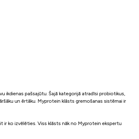
u ikdienas pašsajūtu. Šajā kategorijā atradīsi probiotikus,
nkāršāku un ērtāku. Myprotein klāsts gremošanas sistēmai ir
t ir ko izvēlēties. Viss klāsts nāk no Myprotein ekspertu