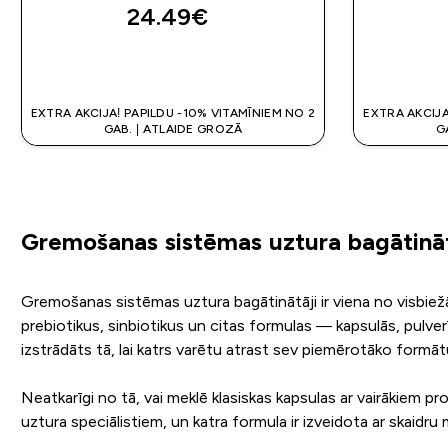
24.49€‎
QUICK LOOK
EXTRA AKCIJA! PAPILDU -10% VITAMĪNIEM NO 2
EXTRA AKCIJA
GAB. | ATLAIDE GROZĀ
G
Gremošanas sistēmas uztura bagātinā
Gremošanas sistēmas uztura bagātinātāji ir viena no visbiežāk
prebiotikus, sinbiotikus un citas formulas — kapsulās, pulver
izstrādāts tā, lai katrs varētu atrast sev piemērotāko formāt
Neatkarīgi no tā, vai meklē klasiskas kapsulas ar vairākiem pr
uztura speciālistiem, un katra formula ir izveidota ar skaidru 