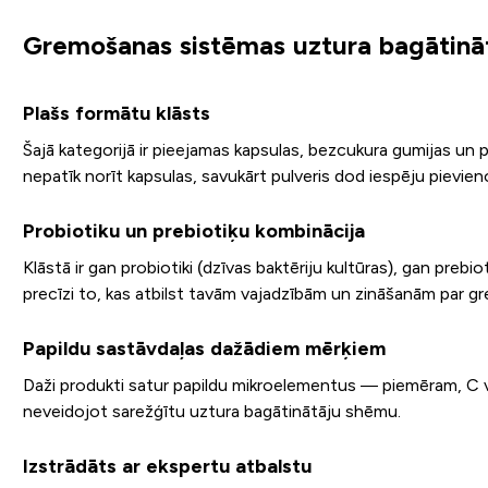
Gremošanas sistēmas uztura bagātināt
Plašs formātu klāsts
Šajā kategorijā ir pieejamas kapsulas, bezcukura gumijas un pu
nepatīk norīt kapsulas, savukārt pulveris dod iespēju pievien
Probiotiku un prebiotiķu kombinācija
Klāstā ir gan probiotiki (dzīvas baktēriju kultūras), gan prebio
precīzi to, kas atbilst tavām vajadzībām un zināšanām par g
Papildu sastāvdaļas dažādiem mērķiem
Daži produkti satur papildu mikroelementus — piemēram, C v
neveidojot sarežģītu uztura bagātinātāju shēmu.
Izstrādāts ar ekspertu atbalstu