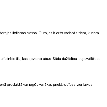
erējas ikdienas rutīnā. Gumijas ir ērts variants tiem, kuriem
 arī sinbiotiki, kas apvieno abus. Šāda dažādība ļauj izvēlēties
ienā produktā var iegūt vairākas priekšrocības vienlaikus,