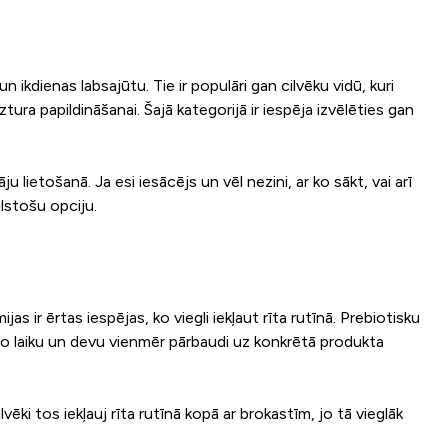
ikdienas labsajūtu. Tie ir populāri gan cilvēku vidū, kuri
tura papildināšanai. Šajā kategorijā ir iespēja izvēlēties gan
u lietošanā. Ja esi iesācējs un vēl nezini, ar ko sākt, vai arī
ilstošu opciju.
s ir ērtas iespējas, ko viegli iekļaut rīta rutīnā. Prebiotisku
mālo laiku un devu vienmēr pārbaudi uz konkrētā produkta
ēki tos iekļauj rīta rutīnā kopā ar brokastīm, jo tā vieglāk