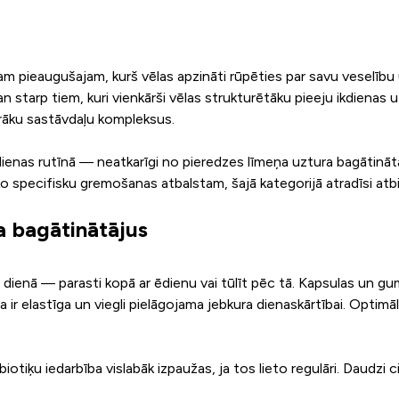
 pieaugušajam, kurš vēlas apzināti rūpēties par savu veselību un 
n starp tiem, kuri vienkārši vēlas strukturētāku pieeju ikdienas uz
rāku sastāvdaļu kompleksus.
 ikdienas rutīnā — neatkarīgi no pieredzes līmeņa uztura bagātinātāj
 ko specifisku gremošanas atbalstam, šajā kategorijā atradīsi atb
a bagātinātājus
 dienā — parasti kopā ar ēdienu vai tūlīt pēc tā. Kapsulas un gumija
na ir elastīga un viegli pielāgojama jebkura dienaskārtībai. Opti
iķu iedarbība vislabāk izpaužas, ja tos lieto regulāri. Daudzi cilv