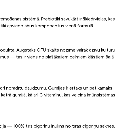
mošanas sistēmā. Prebiotiki savukārt ir šķiedrvielas, kas
nbiotiki apvieno abus komponentus vienā formulā.
oduktā. Augstāks CFU skaits nozīmē vairāk dzīvu kultūru
lmus — tas ir viens no plašākajiem celmiem klāstiem šajā
idri norādītu daudzumu. Gumijas ir ērtāks un patīkamāks
 katrā gumijā, kā arī C vitamīnu, kas veicina imūnsistēmas
rcijā — 100% tīrs cigoriņu inulīns no tīras cigoriņu saknes.