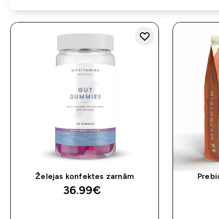
Želejas konfektes zarnām
Prebi
36.99€‎
QUICK LOOK