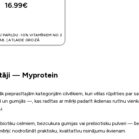
16.99€‎
QUICK LOOK
! PAPILDU -10% VITAMĪNIEM NO 2
AB. | ATLAIDE GROZĀ
tāji — Myprotein
 pieprasītajām kategorijām cilvēkiem, kuri vēlas rūpēties par sav
ī un gumijās —, kas radītas ar mērķi padarīt ikdienas rutīnu vie
u.
obiotiku celmiem, bezcukura gumijas vai prebiotisku pulveri — šei
mērķi: nodrošināt praktisku, kvalitatīvu risinājumu ikvienam.