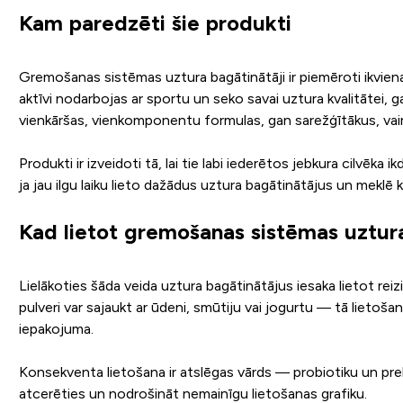
Kam paredzēti šie produkti
Gremošanas sistēmas uztura bagātinātāji ir piemēroti ikvienam
aktīvi nodarbojas ar sportu un seko savai uztura kvalitātei, ga
vienkāršas, vienkomponentu formulas, gan sarežģītākus, vai
Produkti ir izveidoti tā, lai tie labi iederētos jebkura cilvēka
ja jau ilgu laiku lieto dažādus uztura bagātinātājus un meklē
Kad lietot gremošanas sistēmas uztur
Lielākoties šāda veida uztura bagātinātājus iesaka lietot reizi
pulveri var sajaukt ar ūdeni, smūtiju vai jogurtu — tā lietoša
iepakojuma.
Konsekventa lietošana ir atslēgas vārds — probiotiku un prebiot
atcerēties un nodrošināt nemainīgu lietošanas grafiku.