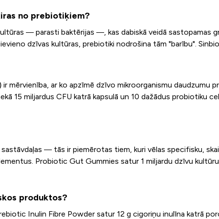
ķiras no prebiotiķiem?
ultūras — parasti baktērijas —, kas dabiskā veidā sastopamas gre
i pievieno dzīvas kultūras, prebiotiki nodrošina tām "barību". Si
) ir mērvienība, ar ko apzīmē dzīvo mikroorganismu daudzumu pr
nekā 15 miljardus CFU katrā kapsulā un 10 dažādus probiotiku ce
astāvdaļas — tās ir piemērotas tiem, kuri vēlas specifisku, ska
oelementus. Probiotic Gut Gummies satur 1 miljardu dzīvu kultūru
tiskos produktos?
Prebiotic Inulin Fibre Powder satur 12 g cigoriņu inulīna katrā po