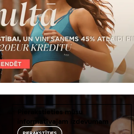
Pierakstieties mūsu
informatīvajam izdevumam
PIERAKSTĪTIES