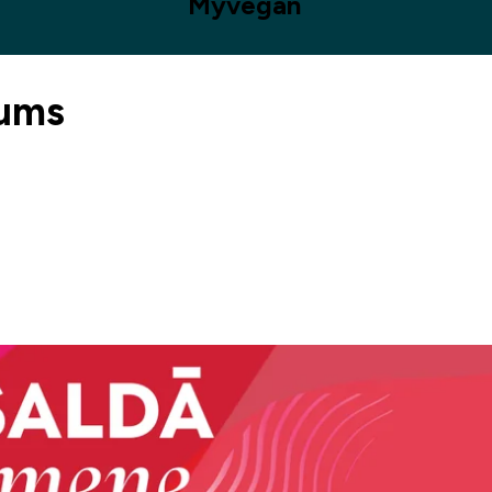
Myvegan
Jums
Ilgtspējība