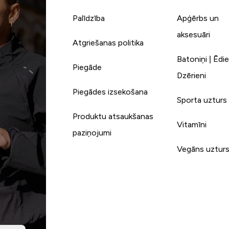
Palīdzība
Apģērbs un
aksesuāri
Atgriešanas politika
Batoniņi | Ēdie
Piegāde
Dzērieni
Piegādes izsekošana
Sporta uzturs
Produktu atsaukšanas
Vitamīni
paziņojumi
Vegāns uztur