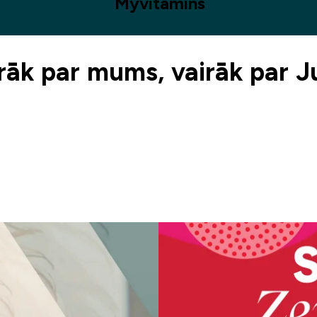
Myvitamins
rāk par mums, vairāk par 
Iepazīsti sporta uzturu