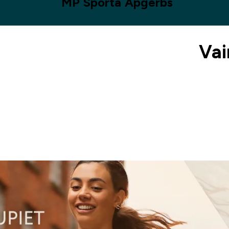
MP Sporta Apģērbs
Vai
Mūsu misija