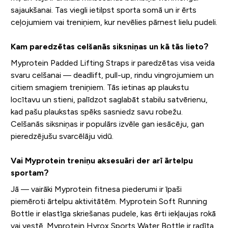
sajaukšanai. Tas viegli ietilpst sporta somā un ir ērts
ceļojumiem vai treniņiem, kur nevēlies pārnest lielu pudeli.
Kam paredzētas celšanās siksniņas un kā tās lieto?
Myprotein Padded Lifting Straps ir paredzētas visa veida
svaru celšanai — deadlift, pull-up, rindu vingrojumiem un
citiem smagiem treniņiem. Tās ietinas ap plaukstu
locītavu un stieni, palīdzot saglabāt stabilu satvērienu,
kad pašu plaukstas spēks sasniedz savu robežu.
Celšanās siksniņas ir populārs izvēle gan iesācēju, gan
pieredzējušu svarcēlāju vidū.
Vai Myprotein treniņu aksesuāri der arī ārtelpu
sportam?
Jā — vairāki Myprotein fitnesa piederumi ir īpaši
piemēroti ārtelpu aktivitātēm. Myprotein Soft Running
Bottle ir elastīga skriešanas pudele, kas ērti iekļaujas rokā
vai vestē. Myprotein Hyrox Sports Water Bottle ir radīta