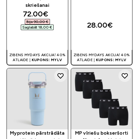
skriešanai
discounted price
72.00€‎
Bija 90,00 €‎
28.00€‎
Saglabāt 18,00 €‎
QUICK LOOK
QUICK LOOK
ZIBENS MYDAYS AKCIJA! 40%
ZIBENS MYDAYS AKCIJA! 40%
ATLAIDE |
KUPONS: MYLV
ATLAIDE |
KUPONS: MYLV
Myprotein pārstrādāta
MP vīriešu bokseršorti