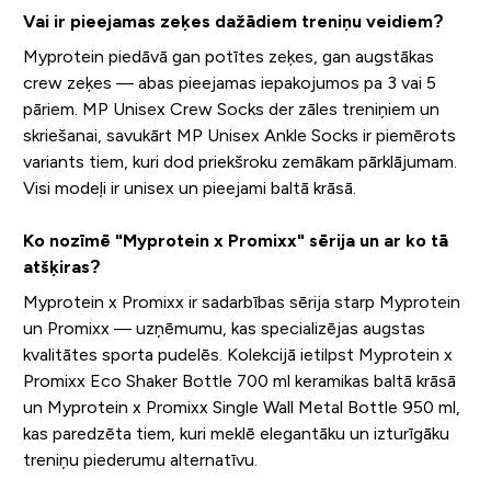
Vai ir pieejamas zeķes dažādiem treniņu veidiem?
Myprotein piedāvā gan potītes zeķes, gan augstākas
crew zeķes — abas pieejamas iepakojumos pa 3 vai 5
pāriem. MP Unisex Crew Socks der zāles treniņiem un
skriešanai, savukārt MP Unisex Ankle Socks ir piemērots
variants tiem, kuri dod priekšroku zemākam pārklājumam.
Visi modeļi ir unisex un pieejami baltā krāsā.
Ko nozīmē "Myprotein x Promixx" sērija un ar ko tā
atšķiras?
Myprotein x Promixx ir sadarbības sērija starp Myprotein
un Promixx — uzņēmumu, kas specializējas augstas
kvalitātes sporta pudelēs. Kolekcijā ietilpst Myprotein x
Promixx Eco Shaker Bottle 700 ml keramikas baltā krāsā
un Myprotein x Promixx Single Wall Metal Bottle 950 ml,
kas paredzēta tiem, kuri meklē elegantāku un izturīgāku
treniņu piederumu alternatīvu.