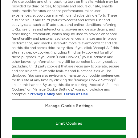
We use cookies and other tracking tools on this site, which may be
provided by third parties, to operate and secure our site, enable
Palīdzība Un Informācija
social media features, enhance performance, tailor user
experiences, support our marketing and advertising efforts. These
also enable us and third parties to access and record user and
activity data, such as IP addresses and online identifiers, referring
Produkti
URLs, searches and interactions, browser and device details, and
other usage information, which may be used to provide enhanced
functionality and personalized experiences, analyze and improve
performance, and reach users with more relevant content and ads
on this site and across third party sites. If you click “Accept All” this
Informācija Par Uzņēmumu
site may deploy cookies (including third party cookies) for all of
these purposes. If you click “Limit Cookies,” your IP address and
other browsing information may still be collected but only cookies
(including third party cookies) that are necessary to operate, secure
Lojalitāte Un Bonusi
and enable default website features and functionalities will be
deployed. You can also review and manage your cookie preferences
for this site at any time by clicking the “Manage Cookie Settings”
link in this banner. By using this site or clicking "Accept All," "Limit
Cookies," or "Manage Cookie Settings," you acknowledge and
2026 The Hut.com Ltd
accept our
Privacy Policy
and
Terms of Use
.
Manage Cookie Settings
Pay with
Limit Cookies