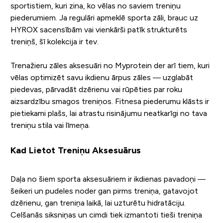
sportistiem, kuri zina, ko vēlas no saviem treniņu
piederumiem. Ja regulāri apmeklē sporta zāli, brauc uz
HYROX sacensībām vai vienkārši patīk strukturēts
treniņš, šī kolekcija ir tev.
Trenažieru zāles aksesuāri no Myprotein der arī tiem, kuri
vēlas optimizēt savu ikdienu ārpus zāles — uzglabāt
piedevas, pārvadāt dzērienu vai rūpēties par roku
aizsardzību smagos treniņos. Fitnesa piederumu klāsts ir
pietiekami plašs, lai atrastu risinājumu neatkarīgi no tava
treniņu stila vai līmeņa.
Kad Lietot Treniņu Aksesuārus
Daļa no šiem sporta aksesuāriem ir ikdienas pavadoņi —
šeikeri un pudeles noder gan pirms treniņa, gatavojot
dzērienu, gan treniņa laikā, lai uzturētu hidratāciju.
Celšanās siksniņas un cimdi tiek izmantoti tieši treniņa