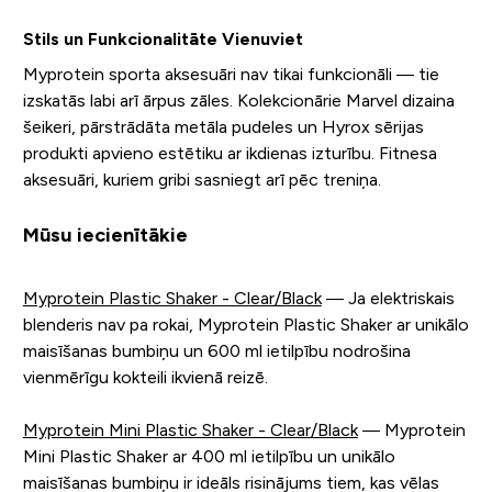
Stils un Funkcionalitāte Vienuviet
Myprotein sporta aksesuāri nav tikai funkcionāli — tie
izskatās labi arī ārpus zāles. Kolekcionārie Marvel dizaina
šeikeri, pārstrādāta metāla pudeles un Hyrox sērijas
produkti apvieno estētiku ar ikdienas izturību. Fitnesa
aksesuāri, kuriem gribi sasniegt arī pēc treniņa.
Mūsu iecienītākie
Myprotein Plastic Shaker - Clear/Black
— Ja elektriskais
blenderis nav pa rokai, Myprotein Plastic Shaker ar unikālo
maisīšanas bumbiņu un 600 ml ietilpību nodrošina
vienmērīgu kokteili ikvienā reizē.
Myprotein Mini Plastic Shaker - Clear/Black
— Myprotein
Mini Plastic Shaker ar 400 ml ietilpību un unikālo
maisīšanas bumbiņu ir ideāls risinājums tiem, kas vēlas