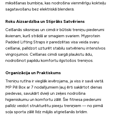
miksēšanas bumbiņa, kas nodrošina vienmērīgu kokteiļu
sagatavošanu bez elektriskā blenderа.
Roku Aizsardzība un Stiprāks Satvēriens
Celšanās siksniņas un cimdi ir būtiski treniņu piederumi
ikvienam, kurš strādā ar smagiem svariem. Myprotein
Padded Lifting Straps ir paredzētas visa veida svaru
celšanai, palīdzot uzturēt stabilu satvērienu intensīvos
vingrojumos. Celšanas cimdi sargā plaukstu ādu,
nodrošinot papildu komfortu ilgstošos treniņos.
Organizācija un Praktiskums
Treniņu rutīna ir vieglāk ievērojama, ja viss ir savā vietā.
MP Pill Box ar 7 nodalījumiem ļauj ērti sakārtot dienas
piedevas, savukārt dvieļi un zeķes nodrošina
higieniskumu un komfortu zālē. Šie fitnesa piederumi
palīdz veidot strukturētu pieeju treniņiem — no pirmā
soļa sporta zālē līdz mājās atgriešanās brīdim.