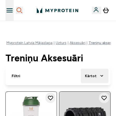
Vēlies 10€ kredītu?
Myprotein Latvia Mājaslapa
Uzturs
Aksesuāri
Treniņu aksesuār
Treniņu Aksesuāri
Filtri
Kārtot