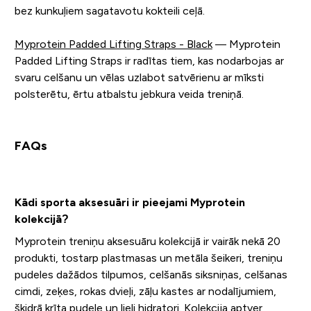
bez kunkuļiem sagatavotu kokteili ceļā.
Myprotein Padded Lifting Straps - Black
— Myprotein
Padded Lifting Straps ir radītas tiem, kas nodarbojas ar
svaru celšanu un vēlas uzlabot satvērienu ar mīksti
polsterētu, ērtu atbalstu jebkura veida treniņā.
FAQs
Kādi sporta aksesuāri ir pieejami Myprotein
kolekcijā?
Myprotein treniņu aksesuāru kolekcijā ir vairāk nekā 20
produkti, tostarp plastmasas un metāla šeikeri, treniņu
pudeles dažādos tilpumos, celšanās siksniņas, celšanas
cimdi, zeķes, rokas dvieļi, zāļu kastes ar nodalījumiem,
šķidrā krīta pudele un lieli hidratori. Kolekcija aptver