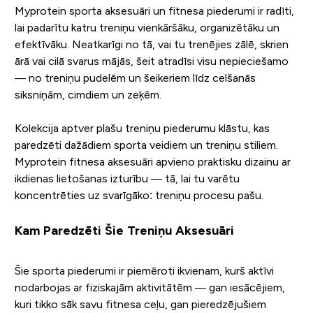
Myprotein sporta aksesuāri un fitnesa piederumi ir radīti,
lai padarītu katru treniņu vienkāršāku, organizētāku un
efektīvāku. Neatkarīgi no tā, vai tu trenējies zālē, skrien
ārā vai cilā svarus mājās, šeit atradīsi visu nepieciešamo
— no treniņu pudelēm un šeikeriem līdz celšanās
siksniņām, cimdiem un zeķēm.
Kolekcija aptver plašu treniņu piederumu klāstu, kas
paredzēti dažādiem sporta veidiem un treniņu stiliem.
Myprotein fitnesa aksesuāri apvieno praktisku dizainu ar
ikdienas lietošanas izturību — tā, lai tu varētu
koncentrēties uz svarīgāko: treniņu procesu pašu.
Kam Paredzēti Šie Treniņu Aksesuāri
Šie sporta piederumi ir piemēroti ikvienam, kurš aktīvi
nodarbojas ar fiziskajām aktivitātēm — gan iesācējiem,
kuri tikko sāk savu fitnesa ceļu, gan pieredzējušiem