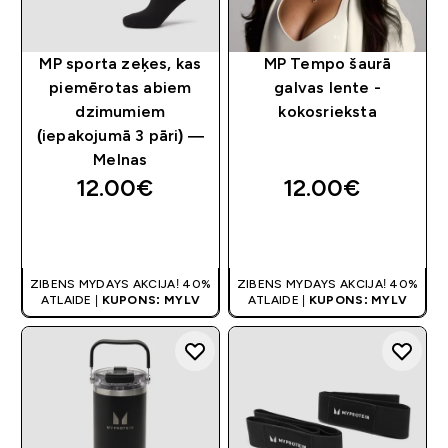
MP sporta zeķes, kas
MP Tempo šaurā
piemērotas abiem
galvas lente -
dzimumiem
kokosrieksta
(iepakojumā 3 pāri) —
Melnas
12.00€‎
12.00€‎
QUICK LOOK
QUICK LOOK
ZIBENS MYDAYS AKCIJA! 40%
ZIBENS MYDAYS AKCIJA! 40%
ATLAIDE |
KUPONS: MYLV
ATLAIDE |
KUPONS: MYLV