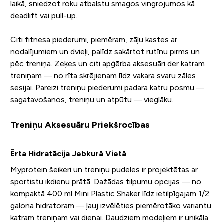
laikā, sniedzot roku atbalstu smagos vingrojumos kā
deadlift vai pull-up.
Citi fitnesa piederumi, piemēram, zāļu kastes ar
nodalījumiem un dvieļi, palīdz sakārtot rutīnu pirms un
pēc treniņa. Zeķes un citi apģērba aksesuāri der katram
treniņam — no rīta skrējienam līdz vakara svaru zāles
sesijai. Pareizi treniņu piederumi padara katru posmu —
sagatavošanos, treniņu un atpūtu — vieglāku.
Treniņu Aksesuāru Priekšrocības
Ērta Hidratācija Jebkurā Vietā
Myprotein šeikeri un treniņu pudeles ir projektētas ar
sportistu ikdienu prātā. Dažādas tilpumu opcijas — no
kompaktā 400 ml Mini Plastic Shaker līdz ietilpīgajam 1/2
galona hidratoram — ļauj izvēlēties piemērotāko variantu
katram treniņam vai dienai. Daudziem modeļiem ir unikāla