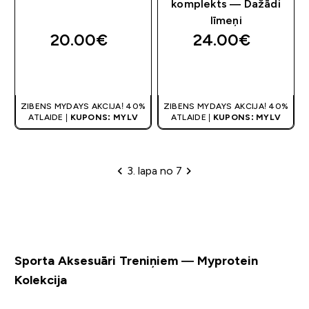
komplekts — Dažādi
līmeņi
20.00€‎
24.00€‎
QUICK LOOK
QUICK LOOK
ZIBENS MYDAYS AKCIJA! 40%
ZIBENS MYDAYS AKCIJA! 40%
ATLAIDE |
KUPONS: MYLV
ATLAIDE |
KUPONS: MYLV
3. lapa no 7
Lapu šķirošana
Sporta Aksesuāri Treniņiem — Myprotein
Kolekcija