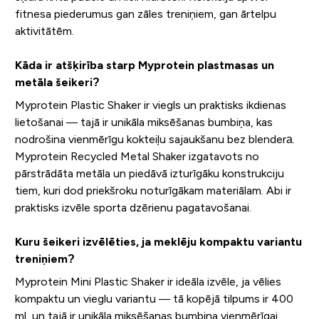
fitnesa piederumus gan zāles treniņiem, gan ārtelpu
aktivitātēm.
Kāda ir atšķirība starp Myprotein plastmasas un
metāla šeikeri?
Myprotein Plastic Shaker ir viegls un praktisks ikdienas
lietošanai — tajā ir unikāla miksēšanas bumbiņa, kas
nodrošina vienmērīgu kokteiļu sajaukšanu bez blenderа.
Myprotein Recycled Metal Shaker izgatavots no
pārstrādāta metāla un piedāvā izturīgāku konstrukciju
tiem, kuri dod priekšroku noturīgākam materiālam. Abi ir
praktisks izvēle sporta dzērienu pagatavošanai.
Kuru šeikeri izvēlēties, ja meklēju kompaktu variantu
treniņiem?
Myprotein Mini Plastic Shaker ir ideāla izvēle, ja vēlies
kompaktu un vieglu variantu — tā kopējā tilpums ir 400
ml, un tajā ir unikāla miksēšanas bumbiņa vienmērīgai