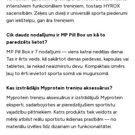
intensīviem funkcionāliem treniņiem, tostarp HYROX
sacensībām. Zeķes un dvieļi ir universāli sporta piederumi
gan iekštelpu, gan āra treniņiem.
Cik daudz nodalījumu ir MP Pill Box un kā to
paredzēts lietot?
MP Pill Box ir 7 nodalījumi — viens katrai nedēļas dienai.
Tas ir ērts veids, kā sakārtot dienas piedevas, kapsulas vai
tabletes, lai nekad neaizmirstu devu. Kompaktais izmērs
ļauj to ērti ievietot sporta somā vai mugursomā.
Kas izstrādājis Myprotein treniņu aksesuārus?
Myprotein treniņu aksesuārus ir izstrādājuši Myprotein
eksperti, sadarbojoties ar pieredzējušiem sportistu
vajadzību pētniekiem. Katrs produkts tiek veidots ar
mērķi atbilst reālu sportistu ikdienas prasībām — no
materiālu izvēles līdz dizainam un funkcionalitātei.