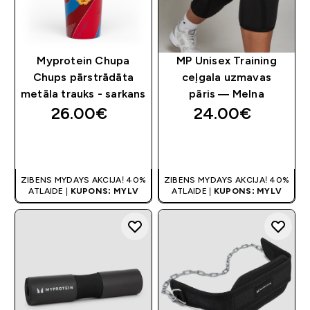
Myprotein Chupa
MP Unisex Training
Chups pārstrādāta
ceļgala uzmavas
metāla trauks - sarkans
pāris — Melna
26.00€‎
24.00€‎
QUICK LOOK
QUICK LOOK
ZIBENS MYDAYS AKCIJA! 40%
ZIBENS MYDAYS AKCIJA! 40%
ATLAIDE |
KUPONS: MYLV
ATLAIDE |
KUPONS: MYLV