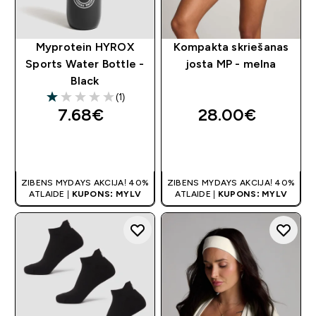
Myprotein HYROX
Kompakta skriešanas
Sports Water Bottle -
josta MP - melna
Black
(1)
1 out of 5 stars
7.68€‎
28.00€‎
QUICK LOOK
QUICK LOOK
ZIBENS MYDAYS AKCIJA! 40%
ZIBENS MYDAYS AKCIJA! 40%
ATLAIDE |
KUPONS: MYLV
ATLAIDE |
KUPONS: MYLV