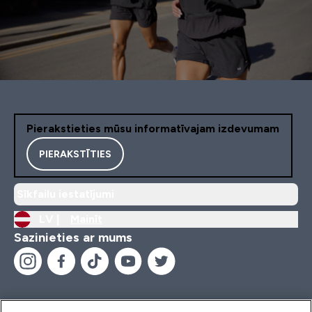
Pierakstieties mūsu informatīvajam izdevumam
PIERAKSTĪTIES
Sīkfailu iestatījumi
LV |
Mainīt
Sazinieties ar mums