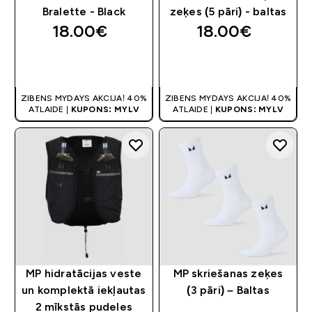
Bralette - Black
zeķes (5 pāri) - baltas
18.00€‎
18.00€‎
QUICK LOOK
QUICK LOOK
ZIBENS MYDAYS AKCIJA! 40%
ZIBENS MYDAYS AKCIJA! 40%
ATLAIDE |
KUPONS: MYLV
ATLAIDE |
KUPONS: MYLV
MP hidratācijas veste
MP skriešanas zeķes
un komplektā iekļautas
(3 pāri) – Baltas
2 mīkstās pudeles