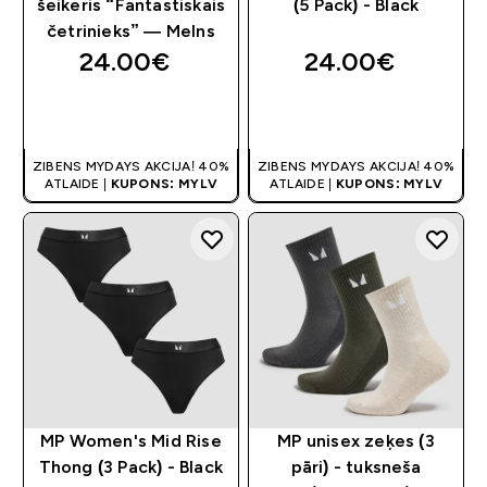
šeikeris “Fantastiskais
(5 Pack) - Black
četrinieks” — Melns
24.00€‎
24.00€‎
QUICK LOOK
QUICK LOOK
ZIBENS MYDAYS AKCIJA! 40%
ZIBENS MYDAYS AKCIJA! 40%
ATLAIDE |
KUPONS: MYLV
ATLAIDE |
KUPONS: MYLV
MP Women's Mid Rise
MP unisex zeķes (3
Thong (3 Pack) - Black
pāri) - tuksneša