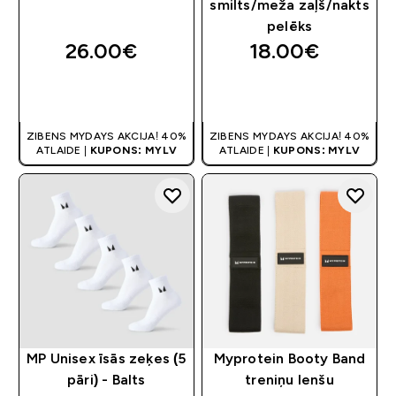
smilts/meža zaļš/nakts
pelēks
26.00€‎
18.00€‎
QUICK LOOK
QUICK LOOK
ZIBENS MYDAYS AKCIJA! 40%
ZIBENS MYDAYS AKCIJA! 40%
ATLAIDE |
KUPONS: MYLV
ATLAIDE |
KUPONS: MYLV
MP Unisex īsās zeķes (5
Myprotein Booty Band
pāri) - Balts
treniņu lenšu