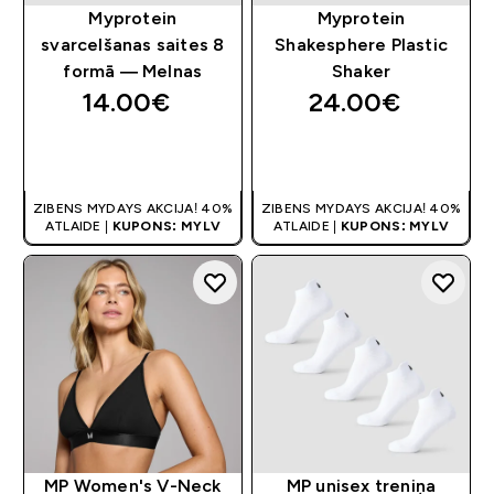
Myprotein
Myprotein
svarcelšanas saites 8
Shakesphere Plastic
formā — Melnas
Shaker
14.00€‎
24.00€‎
QUICK LOOK
QUICK LOOK
ZIBENS MYDAYS AKCIJA! 40%
ZIBENS MYDAYS AKCIJA! 40%
ATLAIDE |
KUPONS: MYLV
ATLAIDE |
KUPONS: MYLV
MP Women's V-Neck
MP unisex treniņa