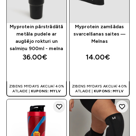
Myprotein pārstrādātā
Myprotein zamšādas
metāla pudele ar
svarcelšanas saites —
augšējo rokturi un
Melnas
salmiņu 900ml - melna
36.00€‎
14.00€‎
QUICK LOOK
QUICK LOOK
ZIBENS MYDAYS AKCIJA! 40%
ZIBENS MYDAYS AKCIJA! 40%
ATLAIDE |
KUPONS: MYLV
ATLAIDE |
KUPONS: MYLV