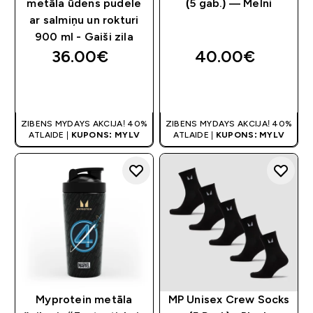
metāla ūdens pudele
(5 gab.) — Melni
ar salmiņu un rokturi
900 ml - Gaiši zila
36.00€‎
40.00€‎
QUICK LOOK
QUICK LOOK
ZIBENS MYDAYS AKCIJA! 40%
ZIBENS MYDAYS AKCIJA! 40%
ATLAIDE |
KUPONS: MYLV
ATLAIDE |
KUPONS: MYLV
Myprotein metāla
MP Unisex Crew Socks