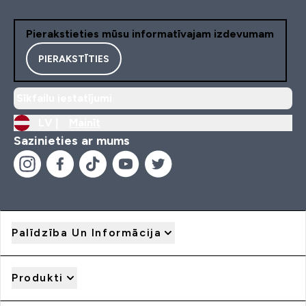
Pierakstieties mūsu informatīvajam izdevumam
PIERAKSTĪTIES
Sīkfailu iestatījumi
LV |
Mainīt
Sazinieties ar mums
Palīdzība Un Informācija
Produkti