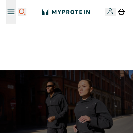
Sporta uztura kvalitāte
MYDAYS Multibuy | Līdz pat 5–10 % papildu atlaide
apģērbiem vai vitamīniem | TIKAI
0 0
:
0 1
:
0 3
:
4 2
Nap
Óra
Perc
Mp