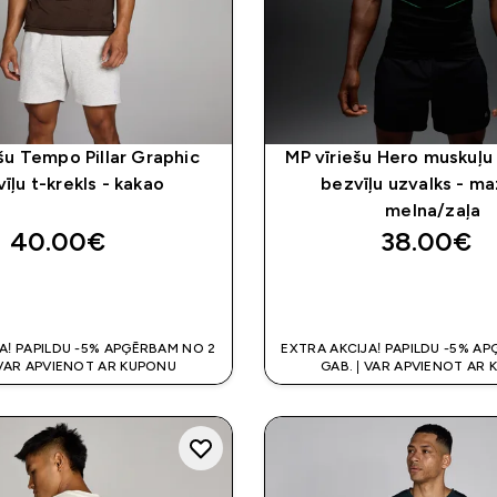
šu Tempo Pillar Graphic
MP vīriešu Hero muskuļu
īļu t-krekls - kakao
bezvīļu uzvalks - m
melna/zaļa
40.00€‎
38.00€‎
QUICK LOOK
QUICK LOO
A! PAPILDU -5% APĢĒRBAM NO 2
EXTRA AKCIJA! PAPILDU -5% A
 VAR APVIENOT AR KUPONU
GAB. | VAR APVIENOT AR