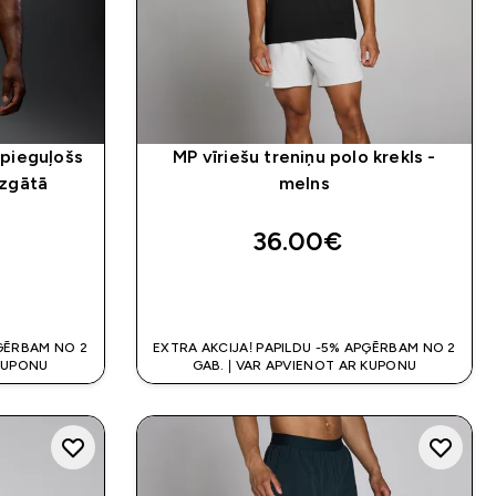
 pieguļošs
MP vīriešu treniņu polo krekls -
azgātā
melns
36.00€‎
K
QUICK LOOK
PĢĒRBAM NO 2
EXTRA AKCIJA! PAPILDU -5% APĢĒRBAM NO 2
 KUPONU
GAB. | VAR APVIENOT AR KUPONU