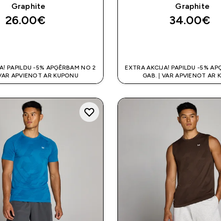
Graphite
Graphite
26.00€‎
34.00€‎
QUICK LOOK
QUICK LOO
A! PAPILDU -5% APĢĒRBAM NO 2
EXTRA AKCIJA! PAPILDU -5% A
 VAR APVIENOT AR KUPONU
GAB. | VAR APVIENOT AR