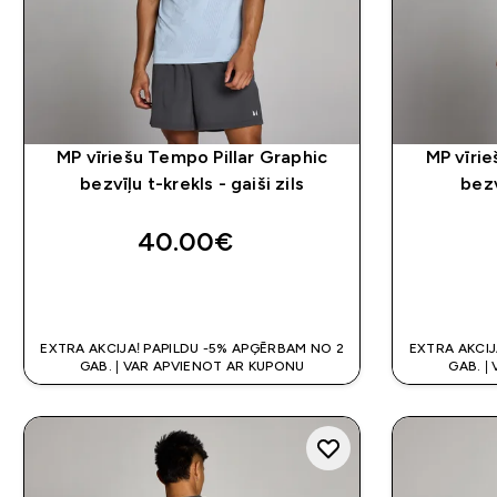
MP vīriešu Tempo Pillar Graphic
MP vīrie
bezvīļu t-krekls - gaiši zils
bezv
40.00€‎
QUICK LOOK
EXTRA AKCIJA! PAPILDU -5% APĢĒRBAM NO 2
EXTRA AKCIJ
GAB. | VAR APVIENOT AR KUPONU
GAB. |