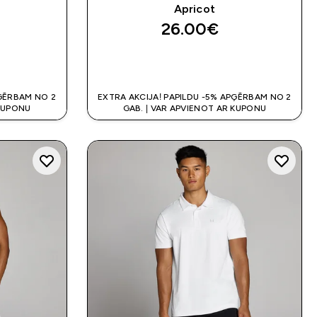
Apricot
26.00€‎
K
QUICK LOOK
PĢĒRBAM NO 2
EXTRA AKCIJA! PAPILDU -5% APĢĒRBAM NO 2
 KUPONU
GAB. | VAR APVIENOT AR KUPONU