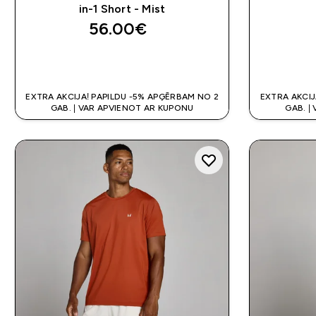
in-1 Short - Mist
56.00€‎
QUICK LOOK
EXTRA AKCIJA! PAPILDU -5% APĢĒRBAM NO 2
EXTRA AKCIJ
GAB. | VAR APVIENOT AR KUPONU
GAB. |