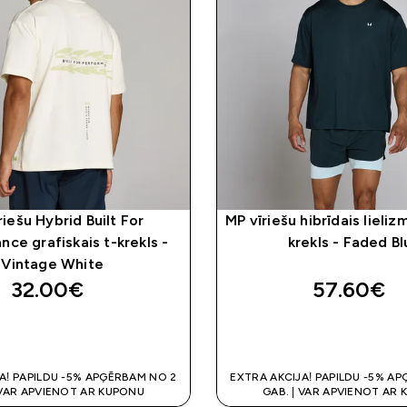
riešu Hybrid Built For
MP vīriešu hibrīdais lielizm
ce grafiskais t-krekls -
krekls - Faded B
Vintage White
32.00€‎
57.60€‎
QUICK LOOK
QUICK LOO
A! PAPILDU -5% APĢĒRBAM NO 2
EXTRA AKCIJA! PAPILDU -5% A
 VAR APVIENOT AR KUPONU
GAB. | VAR APVIENOT AR