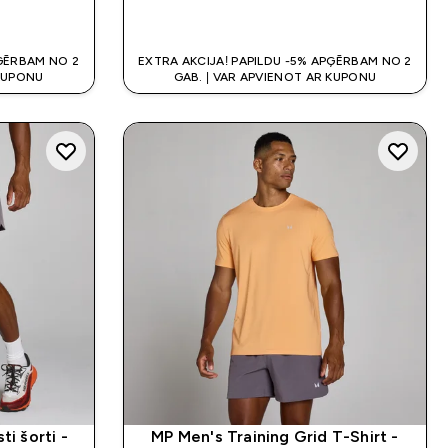
K
QUICK LOOK
PĢĒRBAM NO 2
EXTRA AKCIJA! PAPILDU -5% APĢĒRBAM NO 2
 KUPONU
GAB. | VAR APVIENOT AR KUPONU
ti šorti -
MP Men's Training Grid T-Shirt -