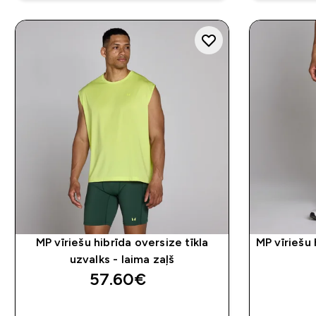
MP vīriešu hibrīda oversize tīkla
MP vīriešu 
uzvalks - laima zaļš
57.60€‎
QUICK LOOK