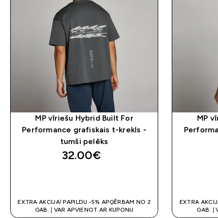
MP vīriešu Hybrid Built For
MP vī
Performance grafiskais t-krekls -
Performan
tumši pelēks
32.00€‎
QUICK LOOK
EXTRA AKCIJA! PAPILDU -5% APĢĒRBAM NO 2
EXTRA AKCIJ
GAB. | VAR APVIENOT AR KUPONU
GAB. |