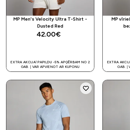
MP Men's Velocity Ultra T-Shirt -
MP vīrie
Dusted Red
bez
42.00€‎
QUICK LOOK
EXTRA AKCIJA! PAPILDU -5% APĢĒRBAM NO 2
EXTRA AKCIJ
GAB. | VAR APVIENOT AR KUPONU
GAB. |