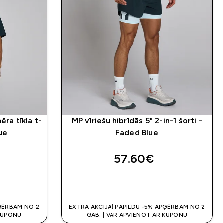
ēra tīkla t-
MP vīriešu hibrīdās 5" 2-in-1 šorti -
lue
Faded Blue
57.60€‎
K
QUICK LOOK
PĢĒRBAM NO 2
EXTRA AKCIJA! PAPILDU -5% APĢĒRBAM NO 2
 KUPONU
GAB. | VAR APVIENOT AR KUPONU