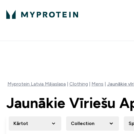
Proteīns
Uzturs
Sporta apģērb
Enter Proteīns submenu
Enter Uzturs sub
⌄
⌄
Bezmaksas pieg
MYDAYS Multibuy | Līdz pat 5–10
Myprotein Latvia Mājaslapa
Clothing
Mens
Jaunākie vīr
Jaunākie Vīriešu A
Kārtot
Collection
Sp