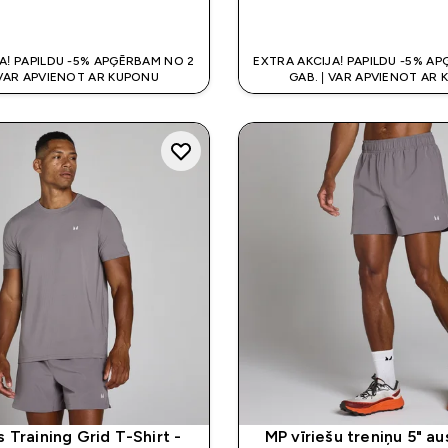
QUICK LOOK
QUICK LOO
A! PAPILDU -5% APĢĒRBAM NO 2
EXTRA AKCIJA! PAPILDU -5% A
 VAR APVIENOT AR KUPONU
GAB. | VAR APVIENOT AR
 Training Grid T-Shirt -
MP vīriešu treniņu 5" aus