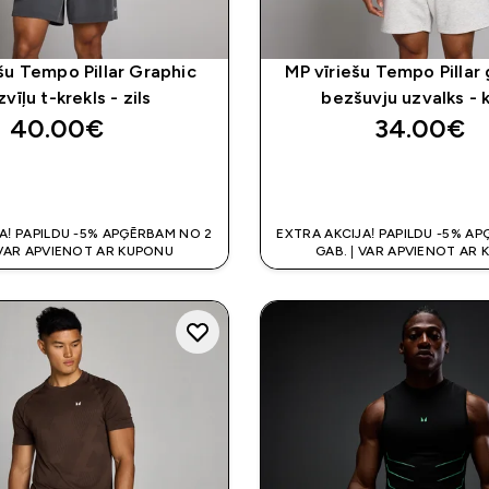
šu Tempo Pillar Graphic
MP vīriešu Tempo Pillar 
vīļu t-krekls - zils
bezšuvju uzvalks - 
40.00€‎
34.00€‎
QUICK LOOK
QUICK LOO
A! PAPILDU -5% APĢĒRBAM NO 2
EXTRA AKCIJA! PAPILDU -5% A
 VAR APVIENOT AR KUPONU
GAB. | VAR APVIENOT AR