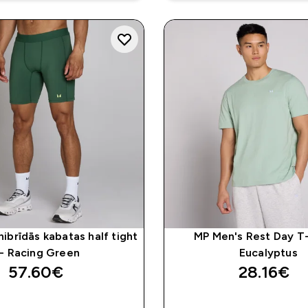
hibrīdās kabatas half tight
MP Men's Rest Day T-
- Racing Green
Eucalyptus
57.60€‎
28.16€‎
QUICK LOOK
QUICK LOO