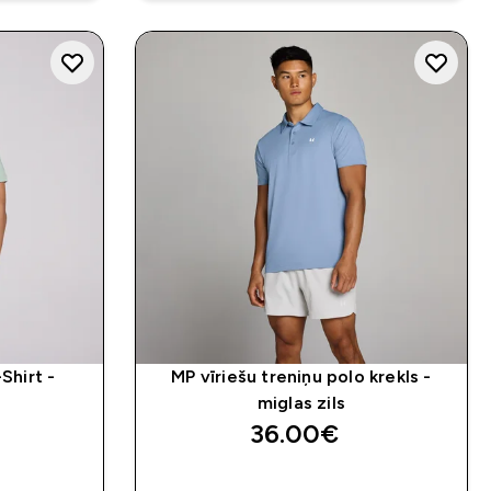
Shirt -
MP vīriešu treniņu polo krekls -
miglas zils
36.00€‎
K
QUICK LOOK