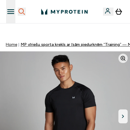
Sporta uztura kvalitāte
Home
MP vīriešu sporta krekls ar īsām piedurknēm “Training” — 