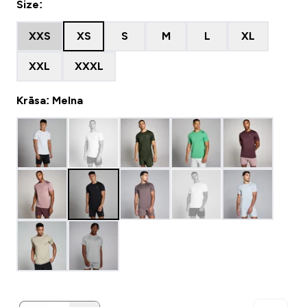
Size:
XXS
XS
S
M
L
XL
XXL
XXXL
Krāsa: Melna