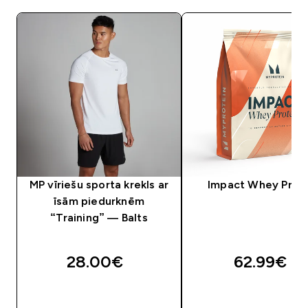
MP vīriešu sporta krekls ar
Impact Whey Prot
īsām piedurknēm
“Training” — Balts
28.00€‎
62.99€‎
QUICK LOOK
QUICK LOOK