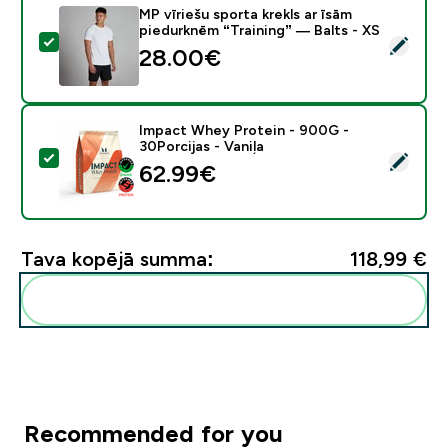
MP vīriešu sporta krekls ar īsām
piedurknēm “Training” — Balts - XS
Atlasīt šo produktu - MP vīriešu sporta krekls ar īsām 
28.00€‎
Impact Whey Protein - 900G -
30Porcijas - Vaniļa
Atlasīt šo produktu - Impact Whey Protein - 900G - 30
62.99€‎
Tava kopējā summa:
118,99 €‎
Pievienot šos produktus savai rutīnai
Recommended for you