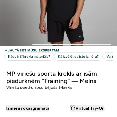
MP vīriešu sporta krekls ar īsām
piedurknēm “Training” — Melns
Vīriešu sviedru absorbējošs t-krekls
Izmēru rokasgrāmata
Virtual Try-On