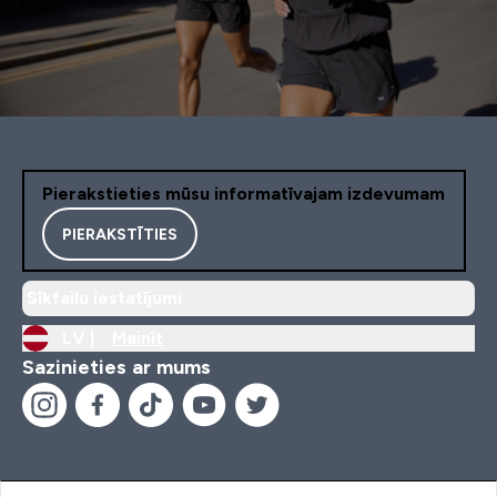
Pierakstieties mūsu informatīvajam izdevumam
PIERAKSTĪTIES
Sīkfailu iestatījumi
LV |
Mainīt
Sazinieties ar mums