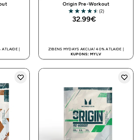
out
Origin Pre-Workout
(2)
4.5 out of 5 stars
32.99€‎
K
QUICK LOOK
 ATLAIDE |
ZIBENS MYDAYS AKCIJA! 40% ATLAIDE |
KUPONS: MYLV