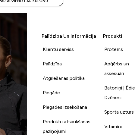
 VAR APVIENOT AR KUPONU
Palīdzība Un Informācija
Produkti
Klientu serviss
Proteīns
Palīdzība
Apģērbs un
aksesuāri
Atgriešanas politika
Batoniņi | Ēdie
Piegāde
Dzērieni
Piegādes izsekošana
Sporta uzturs
Produktu atsaukšanas
Vitamīni
paziņojumi