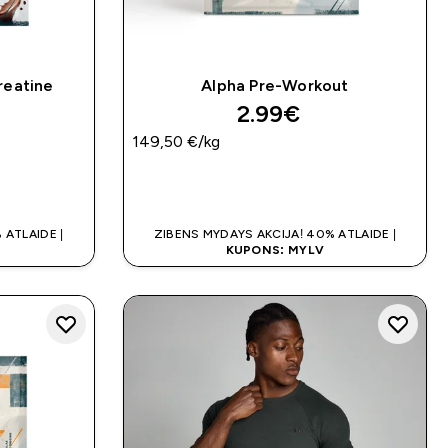
reatine
Alpha Pre-Workout
2.99€‎
149,50 €‎/kg
K
QUICK LOOK
 ATLAIDE |
ZIBENS MYDAYS AKCIJA! 40% ATLAIDE |
KUPONS: MYLV