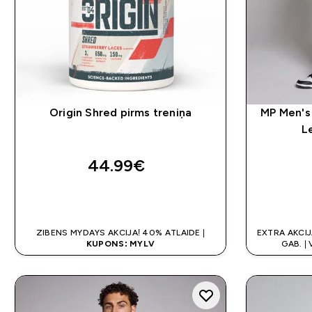
Origin Shred pirms treniņa
MP Men's 
L
44.99€‎
QUICK LOOK
ZIBENS MYDAYS AKCIJA! 40% ATLAIDE |
EXTRA AKCIJ
KUPONS: MYLV
GAB. |