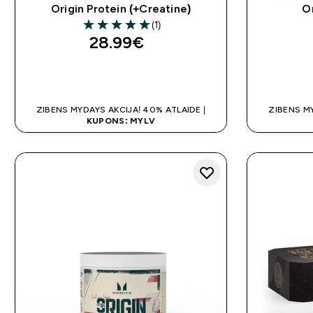
Origin Protein (+Creatine)
O
(1)
5 out of 5 stars
28.99€‎
QUICK LOOK
ZIBENS MYDAYS AKCIJA! 40% ATLAIDE |
ZIBENS MY
KUPONS: MYLV