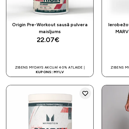
Origin Pre-Workout sausā pulvera
Ierobežo
maisījums
MARVE
22.07€‎
QUICK LOOK
ZIBENS MYDAYS AKCIJA! 40% ATLAIDE |
ZIBENS MY
KUPONS: MYLV