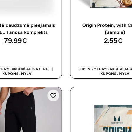
tā daudzumā pieejamais
Origin Protein, with C
L Tanosa komplekts
(Sample)
79.99€‎
2.55€‎
QUICK LOOK
QUICK LOO
DAYS AKCIJA! 40% ATLAIDE |
ZIBENS MYDAYS AKCIJA! 40%
KUPONS: MYLV
KUPONS: MYLV