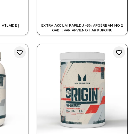
K
QUICK LOOK
 ATLAIDE |
EXTRA AKCIJA! PAPILDU -5% APĢĒRBAM NO 2
GAB. | VAR APVIENOT AR KUPONU