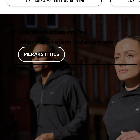
GAB. | VAR APVIENOT AR KUPONU
GAB. |
Pierakstieties mūsu
informatīvajam izdevumam
PIERAKSTĪTIES