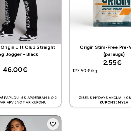
Origin Lift Club Straight
Origin Stim-Free Pre
eg Jogger - Black
(paraugs)
2.55€‎
46.00€‎
127,50 €‎/kg
QUICK LOOK
QUICK LOO
A! PAPILDU -5% APĢĒRBAM NO 2
ZIBENS MYDAYS AKCIJA! 40%
 VAR APVIENOT AR KUPONU
KUPONS: MYLV