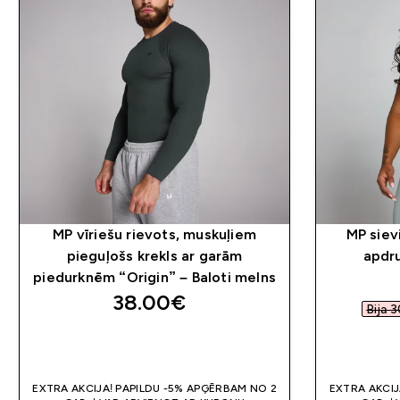
MP vīriešu rievots, muskuļiem
MP siev
pieguļošs krekls ar garām
apdru
piedurknēm “Origin” – Baloti melns
38.00€‎
Bija 3
QUICK LOOK
EXTRA AKCIJA! PAPILDU -5% APĢĒRBAM NO 2
EXTRA AKCIJ