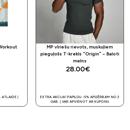
-Workout
MP vīriešu rievots, muskuļiem
pieguļošs T-krekls “Origin” – Baloti
melns
28.00€‎
K
QUICK LOOK
 ATLAIDE |
EXTRA AKCIJA! PAPILDU -5% APĢĒRBAM NO 2
GAB. | VAR APVIENOT AR KUPONU