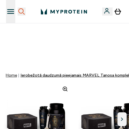
Sporta uztura kvalitāte
MYDAYS Multibuy | Līdz pat 5–10 % papildu atlaide
apģērbiem vai vitamīniem | TIKAI
0 1
:
0 2
:
1 8
:
4 1
Nap
Óra
Perc
Mp
Home
Ierobežotā daudzumā pieejamais MARVEL Tanosa komple