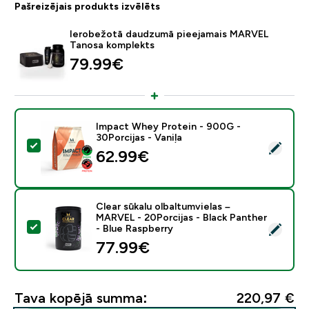
Pašreizējais produkts izvēlēts
Ierobežotā daudzumā pieejamais MARVEL
Tanosa komplekts
79.99€‎
Impact Whey Protein - 900G -
30Porcijas - Vaniļa
Atlasīt šo produktu - Impact Whey Protein - 900G - 30
62.99€‎
Clear sūkalu olbaltumvielas –
MARVEL - 20Porcijas - Black Panther
Atlasīt šo produktu - Clear sūkalu olbaltumvielas – MA
- Blue Raspberry
77.99€‎
Tava kopējā summa:
220,97 €‎