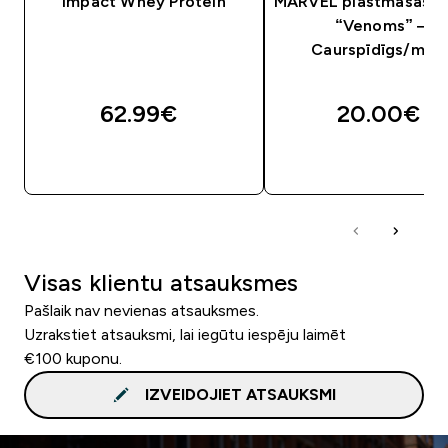
Impact Whey Protein
MARVEL plastmasas še
“Venoms” —
Caurspīdīgs/mel
62.99€‎
20.00€‎
QUICK LOOK
QUICK LOOK
Visas klientu atsauksmes
Pašlaik nav nevienas atsauksmes.
Uzrakstiet atsauksmi, lai iegūtu iespēju laimēt
€100 kuponu.
IZVEIDOJIET ATSAUKSMI