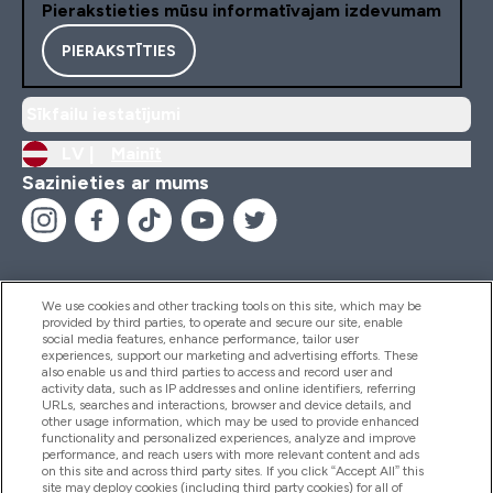
Pierakstieties mūsu informatīvajam izdevumam
PIERAKSTĪTIES
Sīkfailu iestatījumi
LV |
Mainīt
Sazinieties ar mums
We use cookies and other tracking tools on this site, which may be
provided by third parties, to operate and secure our site, enable
Palīdzība Un Informācija
social media features, enhance performance, tailor user
experiences, support our marketing and advertising efforts. These
also enable us and third parties to access and record user and
activity data, such as IP addresses and online identifiers, referring
Produkti
URLs, searches and interactions, browser and device details, and
other usage information, which may be used to provide enhanced
functionality and personalized experiences, analyze and improve
performance, and reach users with more relevant content and ads
on this site and across third party sites. If you click “Accept All” this
Informācija Par Uzņēmumu
site may deploy cookies (including third party cookies) for all of