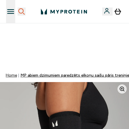
Sporta uztura kvalitāte
MYDAYS Multibuy | Līdz pat 5–10 % papildu atlaide
apģērbiem vai vitamīniem | TIKAI
0 0
:
1 7
:
3 9
:
1 8
Nap
Óra
Perc
Mp
Home
MP abiem dzimumiem paredzēts elkoņu saišu pāris treniņ