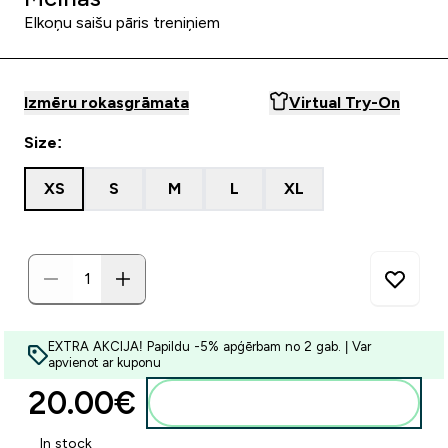
Elkoņu saišu pāris treniņiem
Izmēru rokasgrāmata
Virtual Try-On
Size:
XS
S
M
L
XL
EXTRA AKCIJA! Papildu -5% apģērbam no 2 gab. | Var
apvienot ar kuponu
20.00€‎
Pievienot grozam
In stock