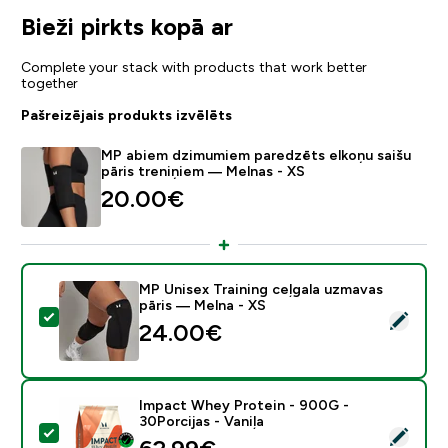
Bieži pirkts kopā ar
Complete your stack with products that work better
together
Pašreizējais produkts izvēlēts
MP abiem dzimumiem paredzēts elkoņu saišu
pāris treniņiem — Melnas - XS
20.00€‎
MP Unisex Training ceļgala uzmavas
pāris — Melna - XS
Atlasīt šo produktu - MP Unisex Training ceļgala uzma
24.00€‎
Impact Whey Protein - 900G -
30Porcijas - Vaniļa
Atlasīt šo produktu - Impact Whey Protein - 900G - 30