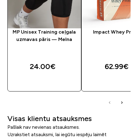
MP Unisex Training ceļgala
Impact Whey Prot
uzmavas pāris — Melna
24.00€‎
62.99€‎
QUICK LOOK
QUICK LOOK
Visas klientu atsauksmes
Pašlaik nav nevienas atsauksmes.
Uzrakstiet atsauksmi, lai iegūtu iespēju laimēt