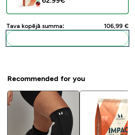
62.99€‎
Tava kopējā summa:
106,99 €‎
Pievienot šos produktus savai rutīnai
Recommended for you