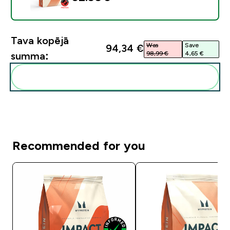
Tava kopējā
Was
Save
94,34 €‎
98,99 €‎
4,65 €‎
summa:
Pievienot šos produktus savai rutīnai
Recommended for you