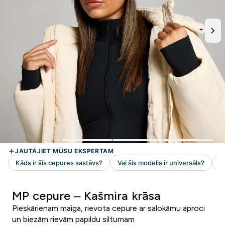
MP cepure – Kašmira krāsa
Pieskārienam maiga, rievota cepure ar salokāmu aproci
un biezām rievām papildu siltumam