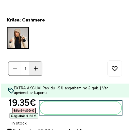
Krāsa: Cashmere
EXTRA AKCIJA! Papildu -5% apģērbam no 2 gab. | Var
apvienot ar kuponu
discounted price
19.35€‎
Pievienot grozam
Bija 24,00 €‎
Saglabāt 4,65 €‎
In stock