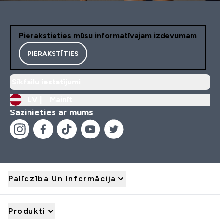
Pierakstieties mūsu informatīvajam izdevumam
PIERAKSTĪTIES
Sīkfailu iestatījumi
LV |
Mainīt
Sazinieties ar mums
Palīdzība Un Informācija
Produkti