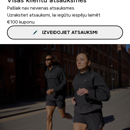
Pašlaik nav nevienas atsauksmes.
Uzrakstiet atsauksmi, lai iegūtu iespēju laimēt
€100 kuponu.
IZVEIDOJIET ATSAUKSMI