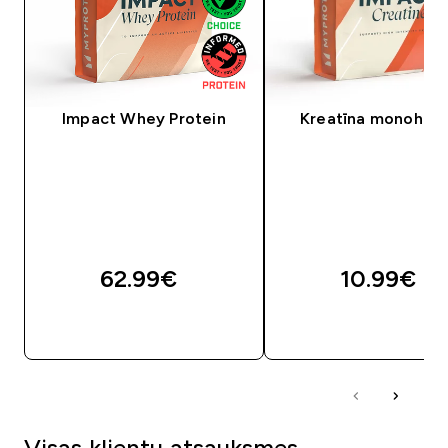
Impact Whey Protein
Kreatīna monohidr
62.99€‎
10.99€‎
QUICK LOOK
QUICK LOOK
Visas klientu atsauksmes