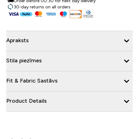
Order before 00:30 for next day delivery
30-day returns on all orders
Apraksts
Stila piezīmes
Fit & Fabric Sastāvs
Product Details