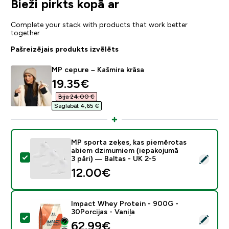
Bieži pirkts kopā ar
Complete your stack with products that work better
together
Pašreizējais produkts izvēlēts
MP cepure – Kašmira krāsa
discounted price
19.35€‎
Bija 24,00 €‎
Saglabāt 4,65 €‎
MP sporta zeķes, kas piemērotas
abiem dzimumiem (iepakojumā
Atlasīt šo produktu - MP sporta zeķes, kas piemērota
3 pāri) — Baltas - UK 2-5
12.00€‎
Impact Whey Protein - 900G -
30Porcijas - Vaniļa
Atlasīt šo produktu - Impact Whey Protein - 900G - 30
62.99€‎