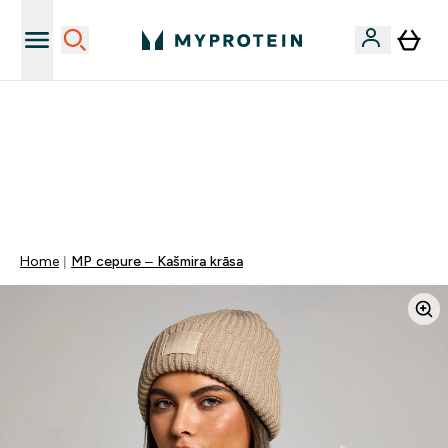
Sporta uztura kvalitāte
MYDAYS Multibuy | Līdz pat 5–10 % papildu atlaide
apģērbiem vai vitamīniem | TIKAI
0 0
:
0 1
:
2 0
:
5 8
Nap
Óra
Perc
Mp
Home
MP cepure – Kašmira krāsa