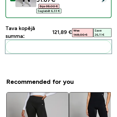
Bija 38,00 €‎
Saglabāt 6,33 €‎
Tava kopējā
Was
Save
121,89 €‎
148,00 €‎
26,11 €‎
summa:
Pievienot šos produktus savai rutīnai
Recommended for you