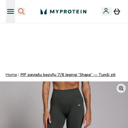
Sporta uztura kvalitāte
MYDAYS Multibuy | Līdz pat 5–10 % papildu atlaide
apģērbiem vai vitamīniem | TIKAI
0 0
:
2 3
:
4 1
:
2 6
Nap
Óra
Perc
Mp
Home
MP sieviešu bezvīļu 7/8 legingi “Shape” — Tumši zili