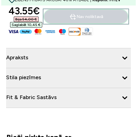
discounted price
43.55€‎
Nav noliktavā
Bija 54,00 €‎
Saglabāt 10,45 €‎
Apraksts
Stila piezīmes
Fit & Fabric Sastāvs