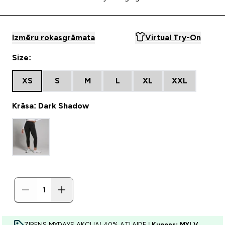
Izmēru rokasgrāmata
Virtual Try-On
Size:
XS
S
M
L
XL
XXL
Krāsa: Dark Shadow
ZIBENS MYDAYS AKCIJA! 40% ATLAIDE |
Kupons: MYLV