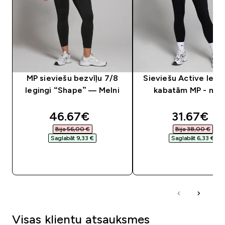
MP sieviešu bezvīļu 7/8
Sieviešu Active legin
legingi “Shape” — Melni
kabatām MP - mel
discounted price
discounte
46.67€‎
31.67€‎
Bija 56,00 €‎
Bija 38,00 €‎
Saglabāt 9,33 €‎
Saglabāt 6,33 €‎
QUICK LOOK
QUICK LOOK
Visas klientu atsauksmes