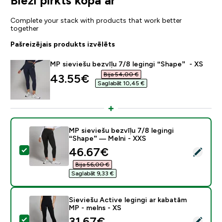
Bieži pirkts kopā ar
Complete your stack with products that work better
together
Pašreizējais produkts izvēlēts
MP sieviešu bezvīļu 7/8 legingi “Shape” - XS
Bija 54,00 €‎
discounted price
43.55€‎
Saglabāt 10,45 €‎
MP sieviešu bezvīļu 7/8 legingi
“Shape” — Melni - XXS
discounted price
46.67€‎
Atlasīt šo produktu - MP sieviešu bezvīļu 7/8 legingi 
Bija 56,00 €‎
Saglabāt 9,33 €‎
Sieviešu Active legingi ar kabatām
MP - melns - XS
discounted price
31.67€‎
Atlasīt šo produktu - Sieviešu Active legingi ar kabat