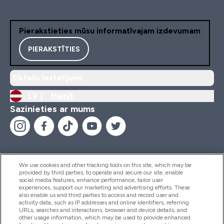
Pierakstieties mūsu informatīvajam izdevumam
PIERAKSTĪTIES
Sīkfailu iestatījumi
LV |
Mainīt
Sazinieties ar mums
We use cookies and other tracking tools on this site, which may be
provided by third parties, to operate and secure our site, enable
Palīdzība Un Informācija
social media features, enhance performance, tailor user
experiences, support our marketing and advertising efforts. These
also enable us and third parties to access and record user and
activity data, such as IP addresses and online identifiers, referring
Produkti
URLs, searches and interactions, browser and device details, and
other usage information, which may be used to provide enhanced