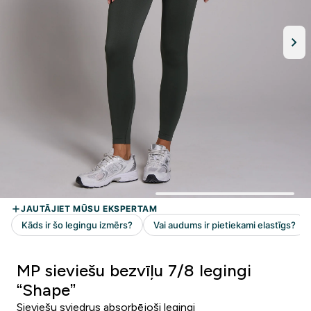
MP sieviešu bezvīļu 7/8 legingi
“Shape”
Sieviešu sviedrus absorbējoši legingi