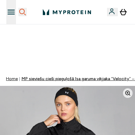
Sporta uztura kvalitāte
MYDAYS Multibuy | Līdz pat 5–10 % papildu atlaide
apģērbiem vai vitamīniem | TIKAI
0 0
:
0 9
:
5 4
:
2 5
Nap
Óra
Perc
Mp
Home
MP sieviešu cieši pieguļošā īsa garuma vējjaka “Velocity” 