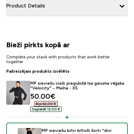
Product Details
Bieži pirkts kopā ar
Complete your stack with products that work better
together
Pašreizējais produkts izvēlēts
MP sieviešu cieši pieguļošā īsa garuma vējjaka
“Velocity” – Melna - XS
discounted price
50.00€‎
Bija 62,00 €‎
Saglabāt 12,00 €‎
MP sieviešu brīvi krītoši šorti “divi