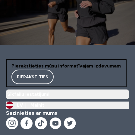
Pierakstieties mūsu informatīvajam izdevumam
PIERAKSTĪTIES
Sīkfailu iestatījumi
LV |
Mainīt
Sazinieties ar mums