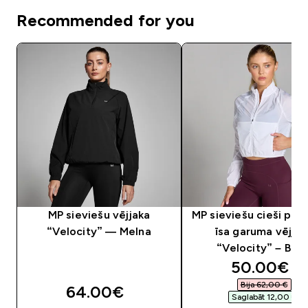
Recommended for you
MP sieviešu vējjaka
MP sieviešu cieši pie
“Velocity” — Melna
īsa garuma vējjak
“Velocity” – Balt
discounte
50.00€‎
Bija 62,00 €‎
64.00€‎
Saglabāt 12,00 €‎