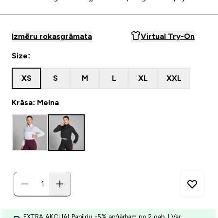
Izmēru rokasgrāmata
Virtual Try-On
Size:
XS
S
M
L
XL
XXL
Krāsa: Melna
EXTRA AKCIJA! Papildu -5% apģērbam no 2 gab. | Var