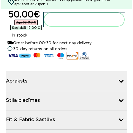
apvienot ar kuponu
discounted price
50.00€‎
Pievienot grozam
Bija 62,00 €‎
Saglabāt 12,00 €‎
In stock
Order before 00:30 for next day delivery
30-day returns on all orders
Apraksts
Stila piezīmes
Fit & Fabric Sastāvs