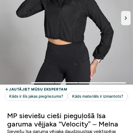
MP sieviešu cieši pieguļošā īsa
garuma vējjaka “Velocity” – Melna
Sieviešu īsa garuma vējjaka daudzpusīgai veiktspējai