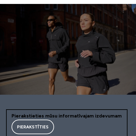
Pierakstieties mūsu informatīvajam izdevumam
PIERAKSTĪTIES