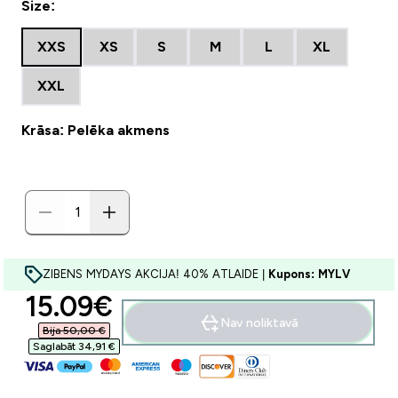
Size:
XXS
XS
S
M
L
XL
XXL
Krāsa: Pelēka akmens
ZIBENS MYDAYS AKCIJA! 40% ATLAIDE |
Kupons: MYLV
discounted price
15.09€‎
Nav noliktavā
Bija 50,00 €‎
Saglabāt 34,91 €‎