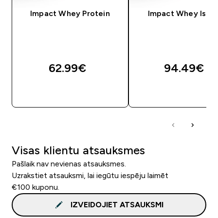
Impact Whey Protein
Impact Whey Isola
62.99€‎
94.49€‎
QUICK LOOK
QUICK LOOK
Visas klientu atsauksmes
Pašlaik nav nevienas atsauksmes.
Uzrakstiet atsauksmi, lai iegūtu iespēju laimēt
€100 kuponu.
IZVEIDOJIET ATSAUKSMI