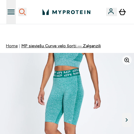
Sporta uztura kvalitāte
Home
MP sieviešu Curve velo šorti — Zaļganzili