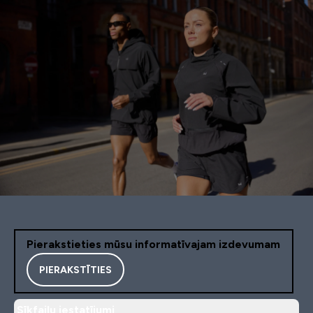
Pierakstieties mūsu informatīvajam izdevumam
PIERAKSTĪTIES
Sīkfailu iestatījumi