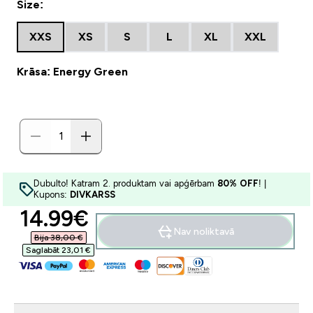
Size:
XXS
XS
S
L
XL
XXL
Krāsa: Energy Green
Dubulto! Katram 2. produktam vai apģērbam
80% OFF
! |
Kupons:
DIVKARSS
discounted price
14.99€‎
Nav noliktavā
Bija 38,00 €‎
Saglabāt 23,01 €‎