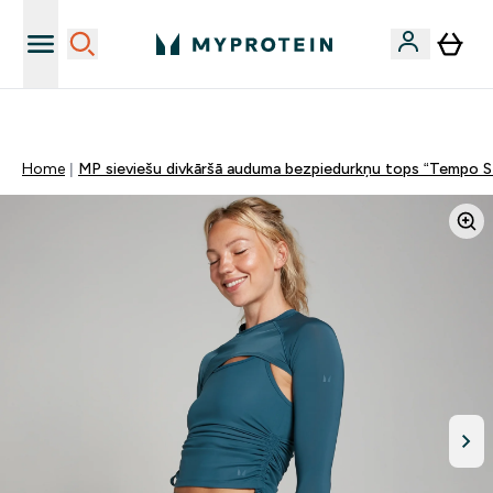
Sporta uztura kvalitāte
Home
MP sieviešu divkāršā auduma bezpiedurkņu tops “Tempo S