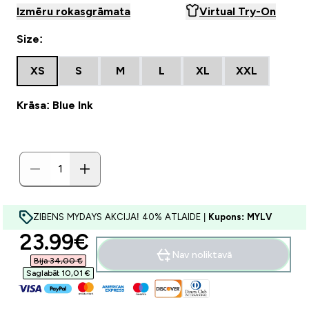
Izmēru rokasgrāmata
Virtual Try-On
Size:
XS
S
M
L
XL
XXL
Krāsa: Blue Ink
ZIBENS MYDAYS AKCIJA! 40% ATLAIDE |
Kupons: MYLV
discounted price
23.99€‎
Nav noliktavā
Bija 34,00 €‎
Saglabāt 10,01 €‎