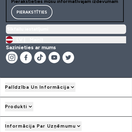
Pierakstieties mūsu informatīvajam izdevumam
PIERAKSTĪTIES
Sīkfailu iestatījumi
LV |
Mainīt
Sazinieties ar mums
Palīdzība Un Informācija
Produkti
Informācija Par Uzņēmumu