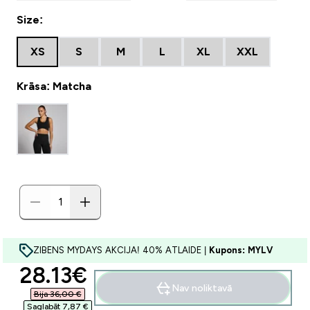
Size:
XS
S
M
L
XL
XXL
Krāsa: Matcha
ZIBENS MYDAYS AKCIJA! 40% ATLAIDE |
Kupons: MYLV
discounted price
28.13€‎
Nav noliktavā
Bija 36,00 €‎
Saglabāt 7,87 €‎