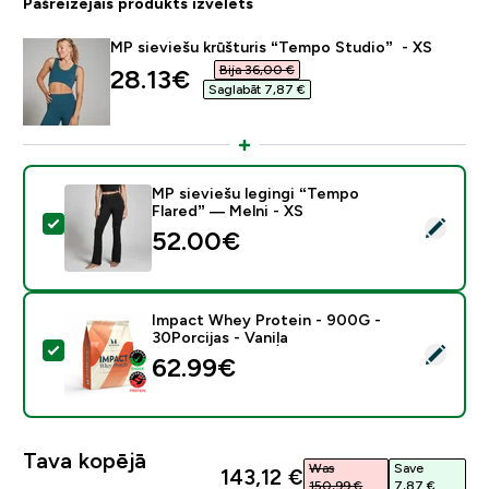
Pašreizējais produkts izvēlēts
MP sieviešu krūšturis “Tempo Studio” - XS
Bija 36,00 €‎
discounted price
28.13€‎
Saglabāt 7,87 €‎
MP sieviešu legingi “Tempo
Flared” — Melni - XS
Atlasīt šo produktu - MP sieviešu legingi “Tempo Flare
52.00€‎
Impact Whey Protein - 900G -
30Porcijas - Vaniļa
Atlasīt šo produktu - Impact Whey Protein - 900G - 30
62.99€‎
Tava kopējā
Was
Save
143,12 €‎
150,99 €‎
7,87 €‎