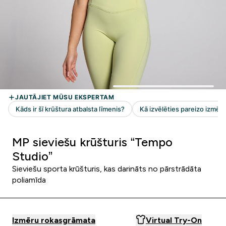
MP sieviešu krūšturis “Tempo
Studio”
Sieviešu sporta krūšturis, kas darināts no pārstrādāta
poliamīda
Izmēru rokasgrāmata
Virtual Try-On