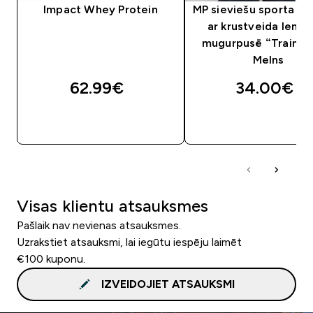
Impact Whey Protein
MP sieviešu sporta krū
ar krustveida lencī
mugurpusē “Trainin
Melns
62.99€‎
34.00€‎
QUICK LOOK
QUICK LOOK
Visas klientu atsauksmes
Pašlaik nav nevienas atsauksmes.
Uzrakstiet atsauksmi, lai iegūtu iespēju laimēt
€100 kuponu.
IZVEIDOJIET ATSAUKSMI