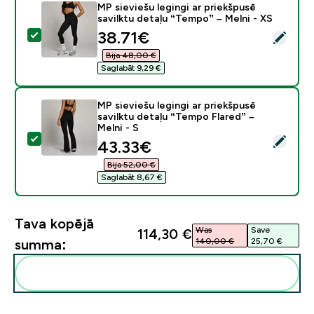
MP sieviešu legingi ar priekšpusē
savilktu detaļu “Tempo” – Melni - XS
discounted price
38.71€‎
Atlasīt šo produktu - MP sieviešu legingi ar priekšpusē
Bija 48,00 €‎
Saglabāt 9,29 €‎
MP sieviešu legingi ar priekšpusē
savilktu detaļu “Tempo Flared” –
Melni - S
Atlasīt šo produktu - MP sieviešu legingi ar priekšpusē 
discounted price
43.33€‎
Bija 52,00 €‎
Saglabāt 8,67 €‎
Tava kopējā
Was
Save
114,30 €‎
140,00 €‎
25,70 €‎
summa:
Pievienot šos produktus savai rutīnai