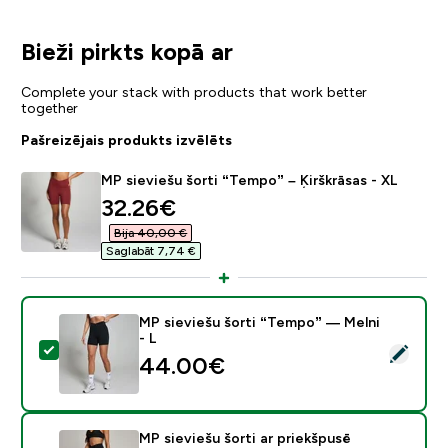
Bieži pirkts kopā ar
Complete your stack with products that work better
together
Pašreizējais produkts izvēlēts
MP sieviešu šorti “Tempo” – Ķirškrāsas - XL
discounted price
32.26€‎
Bija 40,00 €‎
Saglabāt 7,74 €‎
MP sieviešu šorti “Tempo” — Melni
- L
Atlasīt šo produktu - MP sieviešu šorti “Tempo” — Meln
44.00€‎
MP sieviešu šorti ar priekšpusē