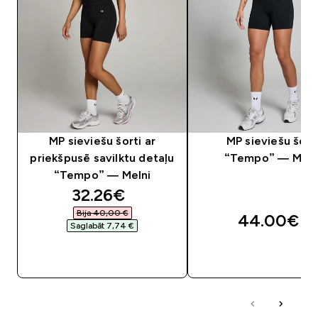
MP sieviešu šorti ar
MP sieviešu šort
priekšpusē savilktu detaļu
“Tempo” — Meln
“Tempo” — Melni
discounted price
32.26€‎
Bija 40,00 €‎
44.00€‎
Saglabāt 7,74 €‎
QUICK LOOK
QUICK LOOK