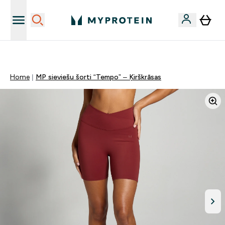
Sporta uztura kvalitāte
Home
MP sieviešu šorti “Tempo” – Ķirškrāsas