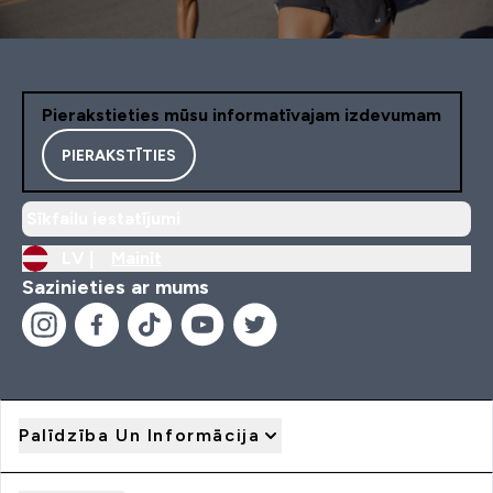
Pierakstieties mūsu informatīvajam izdevumam
PIERAKSTĪTIES
Sīkfailu iestatījumi
LV |
Mainīt
Sazinieties ar mums
Palīdzība Un Informācija