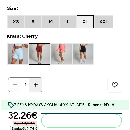
Size:
XS
S
M
L
XL
XXL
Krāsa: Cherry
ZIBENS MYDAYS AKCIJA! 40% ATLAIDE |
Kupons: MYLV
discounted price
32.26€‎
Pievienot grozam
Bija 40,00 €‎
Saglabāt 7,74 €‎