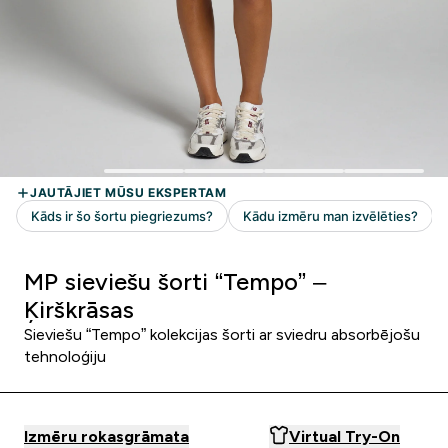
MP sieviešu šorti “Tempo” –
Ķirškrāsas
Sieviešu “Tempo” kolekcijas šorti ar sviedru absorbējošu
tehnoloģiju
Izmēru rokasgrāmata
Virtual Try-On