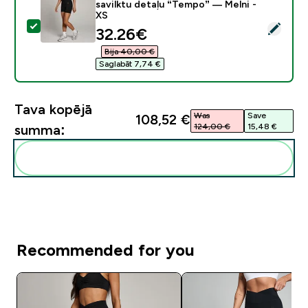
savilktu detaļu “Tempo” — Melni -
XS
Atlasīt šo produktu - MP sieviešu šorti ar priekšpusē 
discounted price
32.26€‎
Bija 40,00 €‎
Saglabāt 7,74 €‎
Tava kopējā
Was
Save
108,52 €‎
124,00 €‎
15,48 €‎
summa:
Pievienot šos produktus savai rutīnai
Recommended for you