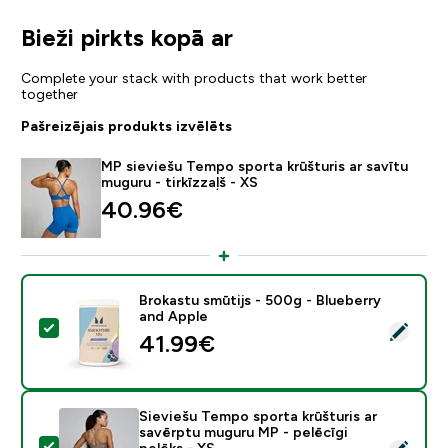
Bieži pirkts kopā ar
Complete your stack with products that work better
together
Pašreizējais produkts izvēlēts
MP sieviešu Tempo sporta krūšturis ar savītu
muguru - tirkīzzaļš - XS
40.96€‎
Brokastu smūtijs - 500g - Blueberry
and Apple
Atlasīt šo produktu - Brokastu smūtijs - 500g - Bluebe
41.99€‎
Sieviešu Tempo sporta krūšturis ar
savērptu muguru MP - pelēcīgi
Atlasīt šo produktu - Sieviešu Tempo sporta krūšturis 
pelēks - XS