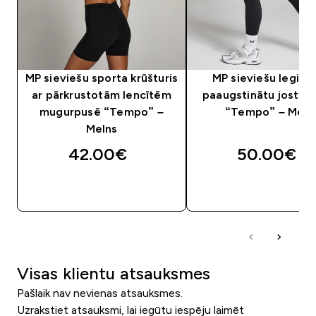
MP sieviešu sporta krūšturis
MP sieviešu legingi
ar pārkrustotām lencītēm
paaugstinātu jostas
mugurpusē “Tempo” –
“Tempo” – Meln
Melns
42.00€‎
50.00€‎
QUICK LOOK
QUICK LOOK
Visas klientu atsauksmes
Pašlaik nav nevienas atsauksmes.
Uzrakstiet atsauksmi, lai iegūtu iespēju laimēt