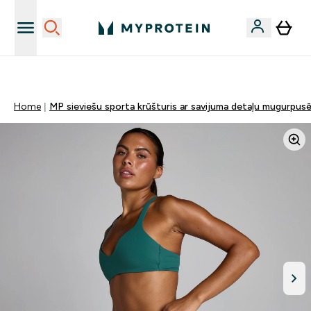
Vēlies 10€ kredītu?
Home
MP sieviešu sporta krūšturis ar savijuma detaļu mugurpusē