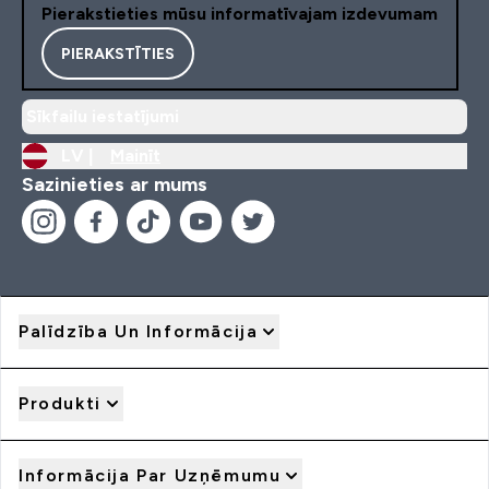
Pierakstieties mūsu informatīvajam izdevumam
PIERAKSTĪTIES
Sīkfailu iestatījumi
LV |
Mainīt
Sazinieties ar mums
Palīdzība Un Informācija
Produkti
Informācija Par Uzņēmumu