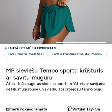
MP sieviešu Tempo sporta krūšturis
ar savītu muguru
Atbalstošs augstas slodzes sporta krūšturis ar savijuma
detaļu mugurpusē un sviedru absorbējošu tehnoloģiju
Izmēru rokasgrāmata
Virtual Try-On