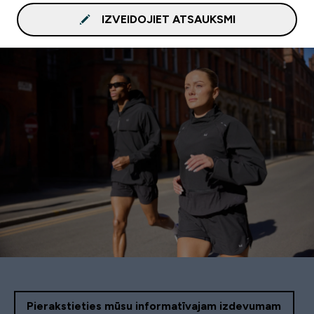
IZVEIDOJIET ATSAUKSMI
Pierakstieties mūsu informatīvajam izdevumam