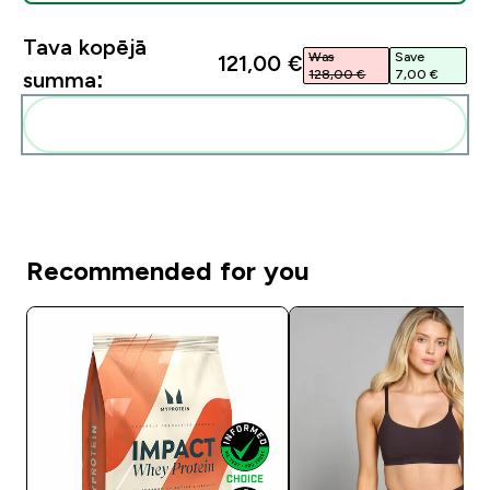
Tava kopējā
Was
Save
121,00 €‎
128,00 €‎
7,00 €‎
summa:
Pievienot šos produktus savai rutīnai
Recommended for you