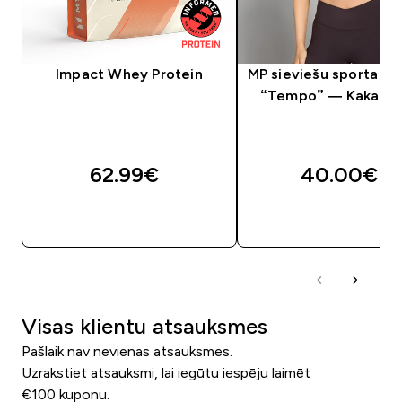
Impact Whey Protein
MP sieviešu sporta krū
“Tempo” — Kakao k
62.99€‎
40.00€‎
QUICK LOOK
QUICK LOOK
Visas klientu atsauksmes
Pašlaik nav nevienas atsauksmes.
Uzrakstiet atsauksmi, lai iegūtu iespēju laimēt
€100 kuponu.