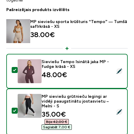
Pašreizējais produkts izvēlēts
MP sieviešu sporta krūšturis “Tempo” — Tumšā
safīrkrāsā - XS
38.00€‎
Sieviešu Tempo īsinātā jaka MP -
fudge krāsā - XS
Atlasīt šo produktu - Sieviešu Tempo īsinātā jaka MP -
48.00€‎
MP sieviešu grūtnieču legingi ar
vidēji paaugstinātu jostasvietu –
Melni - S
Atlasīt šo produktu - MP sieviešu grūtnieču legingi ar v
discounted price
35.00€‎
Bija 42,00 €‎
Saglabāt 7,00 €‎