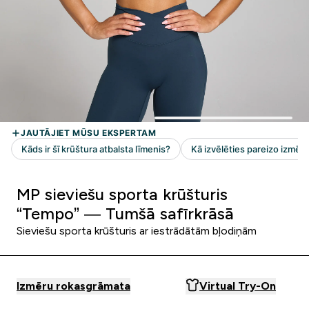
MP sieviešu sporta krūšturis
“Tempo” — Tumšā safīrkrāsā
Sieviešu sporta krūšturis ar iestrādātām bļodiņām
Izmēru rokasgrāmata
Virtual Try-On