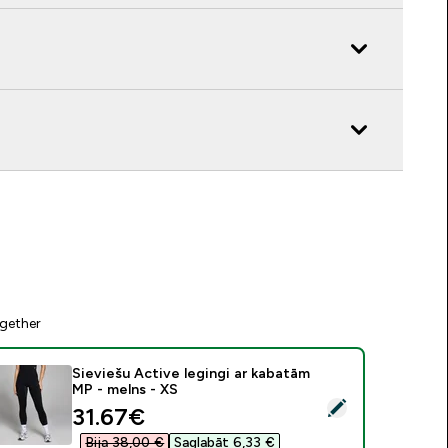
gether
Sieviešu Active legingi ar kabatām
MP - melns - XS
tlasīt šo produktu - Sieviešu Active legingi ar kabatām MP - me
discounted price
31.67€‎
Bija 38,00 €‎
Saglabāt 6,33 €‎