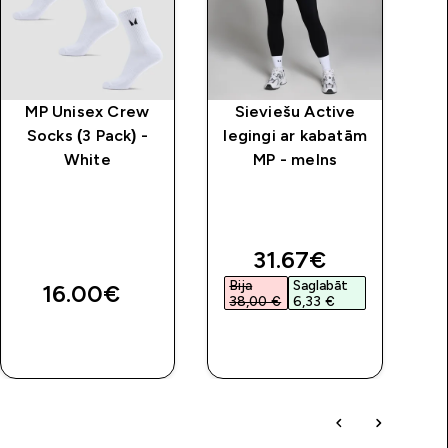
MP Unisex Crew
Sieviešu Active
MP
Socks (3 Pack) -
legingi ar kabatām
“
White
MP - melns
price
discounted price
31.67€‎
Bija
Saglabāt
16.00€‎
38,00 €‎
6,33 €‎
QUICK
QUICK
LOOK
LOOK