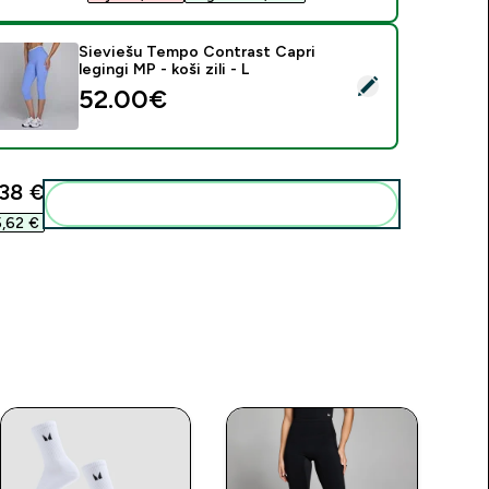
Sieviešu Tempo Contrast Capri
legingi MP - koši zili - L
tlasīt šo produktu - Sieviešu Tempo Contrast Capri legingi MP - 
52.00€‎
38 €‎
Pievienot šos produktus savai rutīnai
,62 €‎