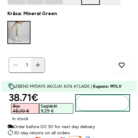
Krāsa: Mineral Green
ZIBENS MYDAYS AKCIJA! 40% ATLAIDE |
Kupons: MYLV
discounted price
38.71€‎
Pievienot
grozam
Bija
Saglabāt
48,00 €‎
9,29 €‎
In stock
Order before 00:30 for next day delivery
30-day returns on all orders