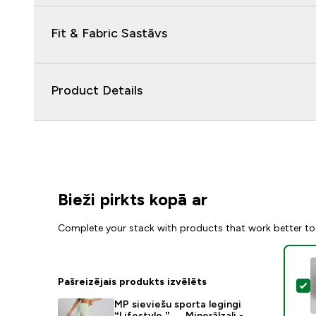
Fit & Fabric Sastāvs
Product Details
Bieži pirkts kopā ar
Complete your stack with products that work better to
Pašreizējais produkts izvēlēts
A
MP sieviešu sporta legingi
“Lifestyle ” — Minerālzaļi -