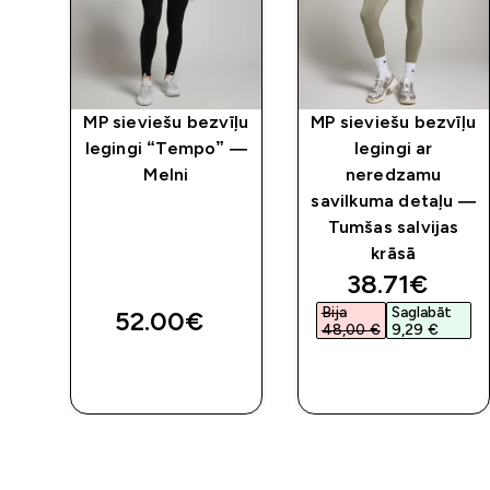
ngi
MP sieviešu bezvīļu
MP sieviešu bezvīļu
lni
legingi “Tempo” —
legingi ar
Melni
neredzamu
savilkuma detaļu —
Tumšas salvijas
krāsā
discounted 
38.71€‎
Bija
Saglabāt
52.00€‎
48,00 €‎
9,29 €‎
QUICK
QUICK
LOOK
LOOK