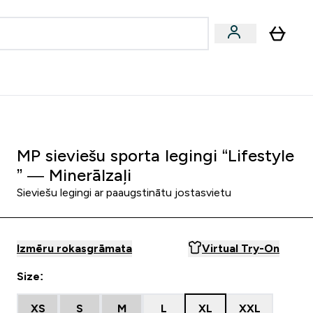
zcelsmes
Sniegums
Piedāvājumi!
s | Dzērieni submenu
Enter Vegānu un augu izcelsmes submenu
Enter Sniegums submenu
⌄
⌄
Palīdzības centrs
MP sieviešu sporta legingi “Lifestyle
” — Minerālzaļi
Sieviešu legingi ar paaugstinātu jostasvietu
Izmēru rokasgrāmata
Virtual Try-On
Size:
XS
S
M
L
XL
XXL