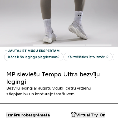
MP sieviešu Tempo Ultra bezvīļu
legingi
Bezvīļu legingi ar augstu vidukli, četru virzienu
stiepjamību un kontūrējošām šuvēm
Izmēru rokasgrāmata
Virtual Try-On