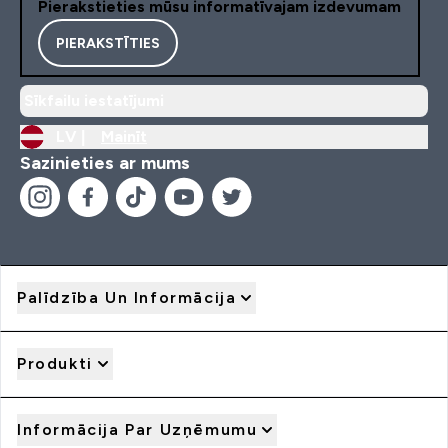
Pierakstieties mūsu informatīvajam izdevumam
PIERAKSTĪTIES
Sīkfailu iestatījumi
LV |
Mainīt
Sazinieties ar mums
Palīdzība Un Informācija
Produkti
Informācija Par Uzņēmumu