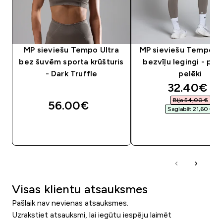
MP sieviešu Tempo Ultra
MP sieviešu Tempo H
bez šuvēm sporta krūšturis
bezvīļu legingi - pel
- Dark Truffle
pelēki
discounte
32.40€‎
Bija 54,00 €‎
56.00€‎
Saglabāt 21,60 €‎
QUICK LOOK
QUICK LOOK
Visas klientu atsauksmes
Pašlaik nav nevienas atsauksmes.
Uzrakstiet atsauksmi, lai iegūtu iespēju laimēt