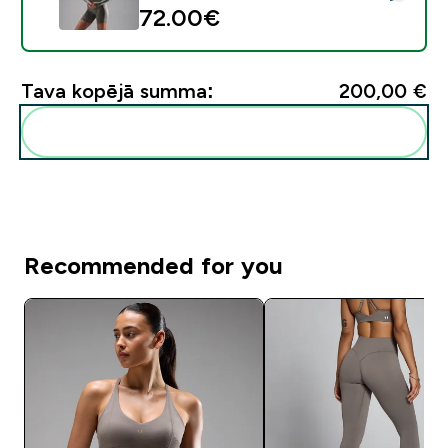
72.00€‎
Tava kopējā summa:
200,00 €‎
Pievienot šos produktus savai rutīnai
Recommended for you