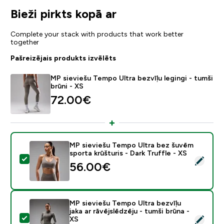
Bieži pirkts kopā ar
Complete your stack with products that work better
together
Pašreizējais produkts izvēlēts
MP sieviešu Tempo Ultra bezvīļu legingi - tumši
brūni - XS
72.00€‎
MP sieviešu Tempo Ultra bez šuvēm
sporta krūšturis - Dark Truffle - XS
Atlasīt šo produktu - MP sieviešu Tempo Ultra bez šuvē
56.00€‎
MP sieviešu Tempo Ultra bezvīļu
jaka ar rāvējslēdzēju - tumši brūna -
Atlasīt šo produktu - MP sieviešu Tempo Ultra bezvīļu j
XS