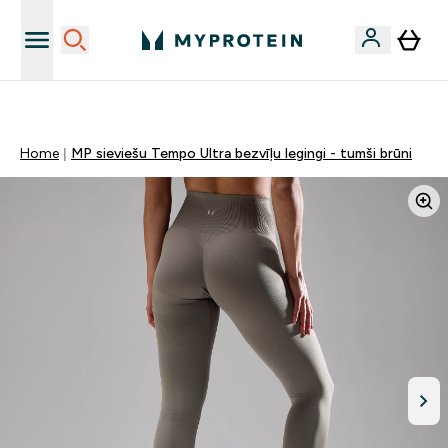
Sporta uztura kvalitāte
Home
MP sieviešu Tempo Ultra bezvīļu legingi - tumši brūni