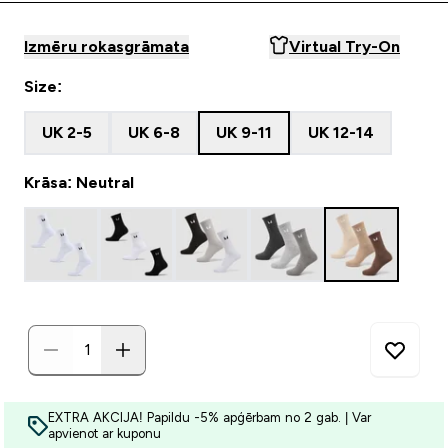
Izmēru rokasgrāmata
Virtual Try-On
Size:
UK 2-5
UK 6-8
UK 9-11
UK 12-14
Krāsa: Neutral
EXTRA AKCIJA! Papildu -5% apģērbam no 2 gab. | Var
apvienot ar kuponu