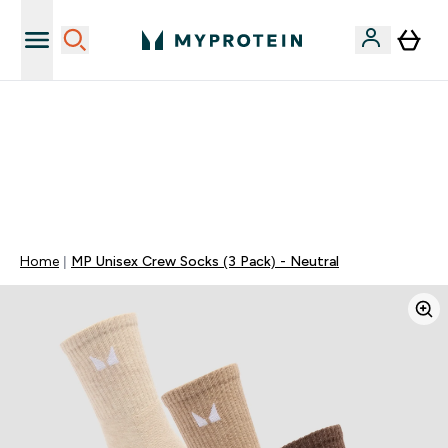
Sporta uztura kvalitāte
MYDAYS Multibuy | Līdz pat 5–10 % papildu atlaide
apģērbiem vai vitamīniem | TIKAI
0 1
:
0 1
:
5 4
:
5 0
Nap
Óra
Perc
Mp
Home
MP Unisex Crew Socks (3 Pack) - Neutral