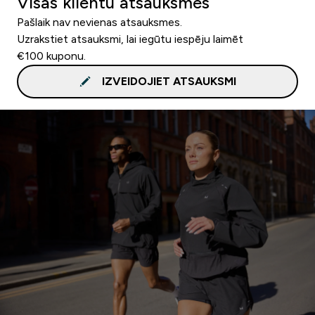
Visas klientu atsauksmes
Pašlaik nav nevienas atsauksmes.
Uzrakstiet atsauksmi, lai iegūtu iespēju laimēt
€100 kuponu.
IZVEIDOJIET ATSAUKSMI