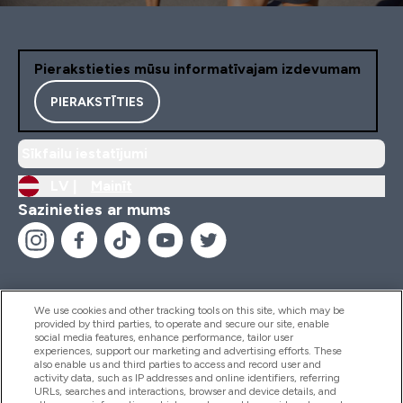
Pierakstieties mūsu informatīvajam izdevumam
PIERAKSTĪTIES
Sīkfailu iestatījumi
LV |
Mainīt
Sazinieties ar mums
We use cookies and other tracking tools on this site, which may be
provided by third parties, to operate and secure our site, enable
Palīdzība Un Informācija
social media features, enhance performance, tailor user
experiences, support our marketing and advertising efforts. These
also enable us and third parties to access and record user and
activity data, such as IP addresses and online identifiers, referring
Produkti
URLs, searches and interactions, browser and device details, and