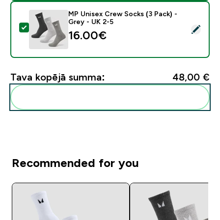
MP Unisex Crew Socks (3 Pack) -
Grey - UK 2-5
Atlasīt šo produktu - MP Unisex Crew Socks (3 Pack) 
16.00€‎
Tava kopējā summa:
48,00 €‎
Pievienot šos produktus savai rutīnai
Recommended for you