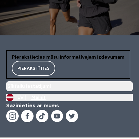
Pierakstieties mūsu informatīvajam izdevumam
PIERAKSTĪTIES
Sīkfailu iestatījumi
LV |
Mainīt
Sazinieties ar mums