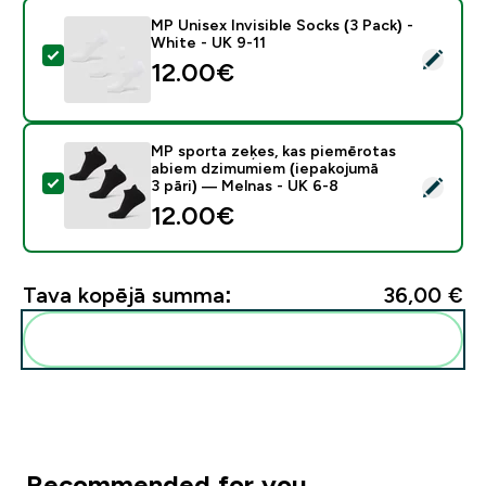
MP Unisex Invisible Socks (3 Pack) -
White - UK 9-11
Atlasīt šo produktu - MP Unisex Invisible Socks (3 Pac
12.00€‎
MP sporta zeķes, kas piemērotas
abiem dzimumiem (iepakojumā
Atlasīt šo produktu - MP sporta zeķes, kas piemērota
3 pāri) — Melnas - UK 6-8
12.00€‎
Tava kopējā summa:
36,00 €‎
Pievienot šos produktus savai rutīnai
Recommended for you