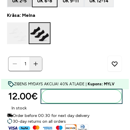
UK 2-5
UK 6-8
UK 9-11
UK 12-14
Krāsa: Melna
ZIBENS MYDAYS AKCIJA! 40% ATLAIDE |
Kupons: MYLV
12.00€‎
Pievienot grozam
In stock
Order before 00:30 for next day delivery
30-day returns on all orders