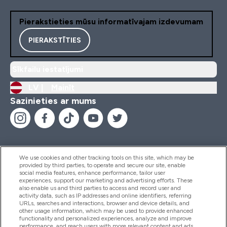
Pierakstieties mūsu informatīvajam izdevumam
PIERAKSTĪTIES
Sīkfailu iestatījumi
LV |
Mainīt
Sazinieties ar mums
We use cookies and other tracking tools on this site, which may be
provided by third parties, to operate and secure our site, enable
Palīdzība Un Informācija
social media features, enhance performance, tailor user
experiences, support our marketing and advertising efforts. These
also enable us and third parties to access and record user and
activity data, such as IP addresses and online identifiers, referring
Produkti
URLs, searches and interactions, browser and device details, and
other usage information, which may be used to provide enhanced
functionality and personalized experiences, analyze and improve
performance, and reach users with more relevant content and ads