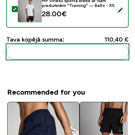
MP vīriešu sporta krekls ar īsām
piedurknēm “Training” — Balts - XS
Atlasīt šo produktu - MP vīriešu sporta krekls ar īsām 
28.00€‎
Tava kopējā summa:
110,40 €‎
Pievienot šos produktus savai rutīnai
Recommended for you