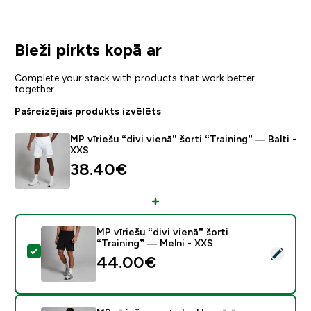
Bieži pirkts kopā ar
Complete your stack with products that work better
together
Pašreizējais produkts izvēlēts
MP vīriešu “divi vienā” šorti “Training” — Balti -
XXS
38.40€‎
MP vīriešu “divi vienā” šorti
“Training” — Melni - XXS
Atlasīt šo produktu - MP vīriešu “divi vienā” šorti “Trai
44.00€‎