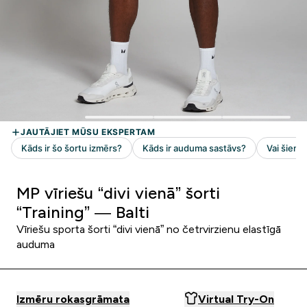
MP vīriešu “divi vienā” šorti
“Training” — Balti
Vīriešu sporta šorti “divi vienā” no četrvirzienu elastīgā
auduma
Izmēru rokasgrāmata
Virtual Try-On