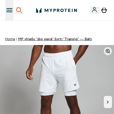
Sporta uztura kvalitāte
Home
MP vīriešu “divi vienā” šorti “Training” — Balti