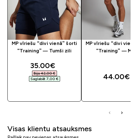
MP vīriešu “divi vienā” šorti
MP vīriešu “divi vienā”
“Training” — Tumši zili
“Training” — Mel
discounted price
35.00€‎
Bija 42,00 €‎
44.00€‎
Saglabāt 7,00 €‎
QUICK LOOK
QUICK LOOK
Visas klientu atsauksmes
Pašlaik nav nevienas atsauksmes.