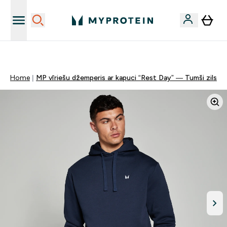
Sporta uztura kvalitāte
Home
MP vīriešu džemperis ar kapuci “Rest Day” — Tumši zils