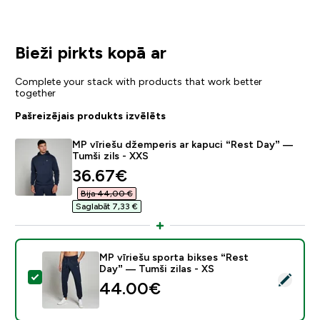
Bieži pirkts kopā ar
Complete your stack with products that work better
together
Pašreizējais produkts izvēlēts
MP vīriešu džemperis ar kapuci “Rest Day” —
Tumši zils - XXS
discounted price
36.67€‎
Bija 44,00 €‎
Saglabāt 7,33 €‎
MP vīriešu sporta bikses “Rest
Day” — Tumši zilas - XS
Atlasīt šo produktu - MP vīriešu sporta bikses “Rest D
44.00€‎