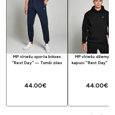
MP vīriešu sporta bikses
MP vīriešu džemperi
“Rest Day” — Tumši zilas
kapuci “Rest Day” — 
44.00€‎
44.00€‎
QUICK LOOK
QUICK LOOK