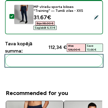
MP vīriešu sporta bikses
“Training” — Tumši zilas - XXS
discounted price
31.67€‎
Atlasīt šo produktu - MP vīriešu sporta bikses “Trainin
Bija 38,00 €‎
Saglabāt 6,33 €‎
Tava kopējā
Was
Save
112,34 €‎
126,00 €‎
13,66 €‎
summa:
Pievienot šos produktus savai rutīnai
Recommended for you