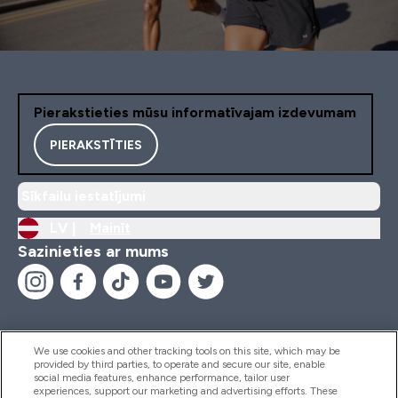
Pierakstieties mūsu informatīvajam izdevumam
PIERAKSTĪTIES
Sīkfailu iestatījumi
LV |
Mainīt
Sazinieties ar mums
We use cookies and other tracking tools on this site, which may be
provided by third parties, to operate and secure our site, enable
Palīdzība Un Informācija
social media features, enhance performance, tailor user
experiences, support our marketing and advertising efforts. These