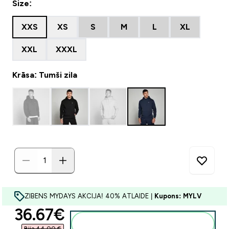
Size:
XXS
XS
S
M
L
XL
XXL
XXXL
Krāsa: Tumši zila
ZIBENS MYDAYS AKCIJA! 40% ATLAIDE |
Kupons: MYLV
discounted price
36.67€‎
Pievienot grozam
Bija 44,00 €‎