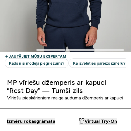
MP vīriešu džemperis ar kapuci
“Rest Day” — Tumši zils
Vīriešu pieskārieniem maiga auduma džemperis ar kapuci
Izmēru rokasgrāmata
Virtual Try-On