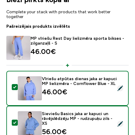
Complete your stack with products that work better
together
Pašreizējais produkts izvēlēts
MP vīriešu Rest Day lielizmēra sporta bikses -
zilganzaļš - S
46.00€‎
Vīriešu atpūtas dienas jaka ar kapuci
MP lielizmēra - Cornflower Blue - XL
Atlasīt šo produktu - Vīriešu atpūtas dienas jaka ar ka
46.00€‎
Sieviešu Basics jaka ar kapuci un
rāvējslēdzēju MP - rudzupuķu zils -
Atlasīt šo produktu - Sieviešu Basics jaka ar kapuci un
XS
56.00€‎