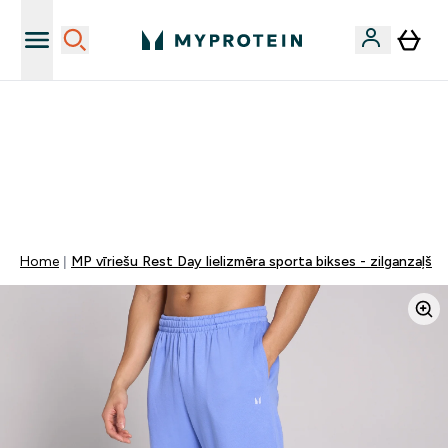
Sporta uztura kvalitāte
MYDAYS Multibuy | Līdz pat 5–10 % papildu atlaide
apģērbiem vai vitamīniem | TIKAI
0 0
:
0 3
:
5 8
:
0 3
Nap
Óra
Perc
Mp
Home
MP vīriešu Rest Day lielizmēra sporta bikses - zilganzaļš