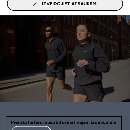
IZVEIDOJIET ATSAUKSMI
Pierakstieties mūsu informatīvajam izdevumam