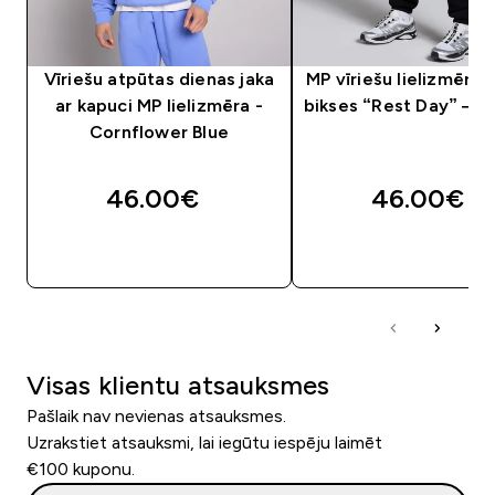
Vīriešu atpūtas dienas jaka
MP vīriešu lielizmēra 
ar kapuci MP lielizmēra -
bikses “Rest Day” — 
Cornflower Blue
46.00€‎
46.00€‎
QUICK LOOK
QUICK LOOK
Visas klientu atsauksmes
Pašlaik nav nevienas atsauksmes.
Uzrakstiet atsauksmi, lai iegūtu iespēju laimēt
€100 kuponu.