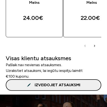
Melns
Melns
24.00€‎
22.00€‎
QUICK LOOK
QUICK LOOK
Visas klientu atsauksmes
Pašlaik nav nevienas atsauksmes.
Uzrakstiet atsauksmi, lai iegūtu iespēju laimēt
€100 kuponu.
IZVEIDOJIET ATSAUKSMI