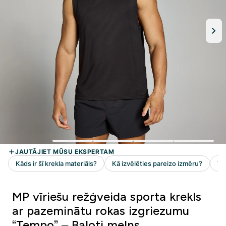
MP vīriešu režģveida sporta krekls
ar pazeminātu rokas izgriezumu
“Tempo” – Baloti melns