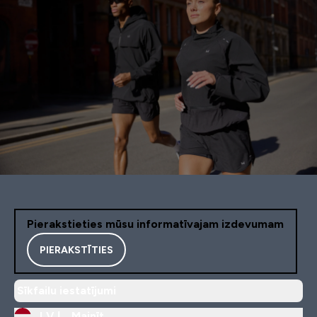
Pierakstieties mūsu informatīvajam izdevumam
PIERAKSTĪTIES
Sīkfailu iestatījumi
LV |
Mainīt