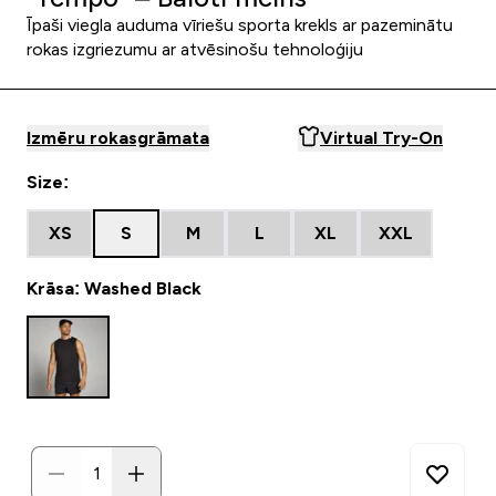
Īpaši viegla auduma vīriešu sporta krekls ar pazeminātu
rokas izgriezumu ar atvēsinošu tehnoloģiju
Izmēru rokasgrāmata
Virtual Try-On
Size:
XS
S
M
L
XL
XXL
Krāsa: Washed Black