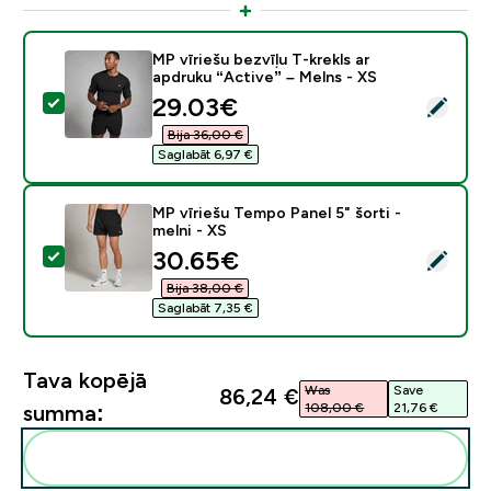
MP vīriešu bezvīļu T-krekls ar
apdruku “Active” – Melns - XS
discounted price
29.03€‎
Atlasīt šo produktu - MP vīriešu bezvīļu T-krekls ar ap
Bija 36,00 €‎
Saglabāt 6,97 €‎
MP vīriešu Tempo Panel 5" šorti -
melni - XS
discounted price
30.65€‎
Atlasīt šo produktu - MP vīriešu Tempo Panel 5" šorti -
Bija 38,00 €‎
Saglabāt 7,35 €‎
Tava kopējā
Was
Save
86,24 €‎
108,00 €‎
21,76 €‎
summa:
Pievienot šos produktus savai rutīnai