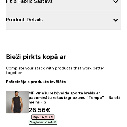
Fit & Fabric Sastāvs
Product Details
Bieži pirkts kopā ar
Complete your stack with products that work better
together
Pašreizējais produkts izvēlēts
MP vīriešu režģveida sporta krekls ar
pazeminātu rokas izgriezumu “Tempo” – Baloti
melns - S
discounted price
26.56€‎
Bija 34,00 €‎
Saglabāt 7,44 €‎