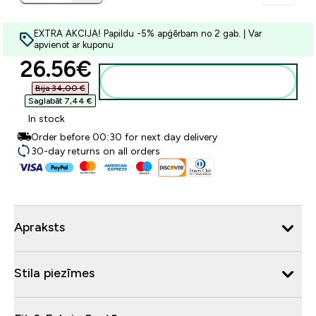
EXTRA AKCIJA! Papildu -5% apģērbam no 2 gab. | Var
apvienot ar kuponu
discounted price
26.56€‎
Pievienot grozam
Bija 34,00 €‎
Saglabāt 7,44 €‎
In stock
Order before 00:30 for next day delivery
30-day returns on all orders
Apraksts
Stila piezīmes