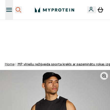
Vēlies 10€ kredītu?
MYDAYS Multibuy | Līdz pat 5–10 % papildu atlaide
apģērbiem vai vitamīniem | TIKAI
0 0
:
0 0
:
0 7
:
3 9
Nap
Óra
Perc
Mp
Home
MP vīriešu režģveida sporta krekls ar pazeminātu rokas i