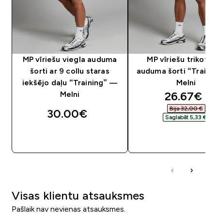
MP vīriešu viegla auduma
MP vīriešu trikotā
šorti ar 9 collu staras
auduma šorti “Traini
iekšējo daļu “Training” —
Melni
discounte
26.67€‎
Melni
Bija 32,00 €‎
30.00€‎
Saglabāt 5,33 €‎
QUICK LOOK
QUICK LOOK
Visas klientu atsauksmes
Pašlaik nav nevienas atsauksmes.