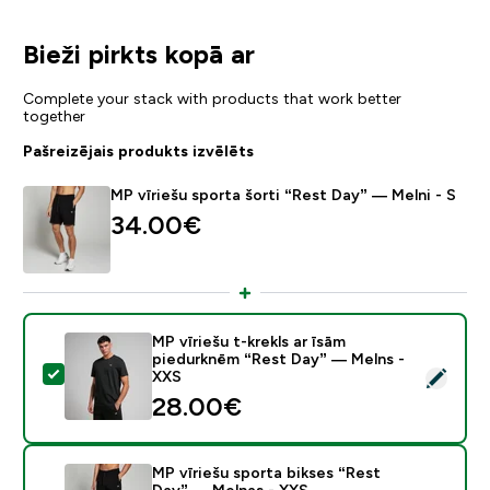
Bieži pirkts kopā ar
Complete your stack with products that work better
together
Pašreizējais produkts izvēlēts
MP vīriešu sporta šorti “Rest Day” — Melni - S
34.00€‎
MP vīriešu t-krekls ar īsām
piedurknēm “Rest Day” — Melns -
Atlasīt šo produktu - MP vīriešu t-krekls ar īsām pie
XXS
28.00€‎
MP vīriešu sporta bikses “Rest
Day” — Melnas - XXS