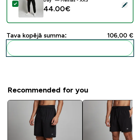
Atlasīt šo produktu - MP vīriešu sporta bikses “Rest 
44.00€‎
Tava kopējā summa:
106,00 €‎
Pievienot šos produktus savai rutīnai
Recommended for you