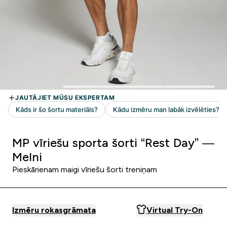
MP vīriešu sporta šorti “Rest Day” —
Melni
Pieskārienam maigi vīriešu šorti treniņam
Izmēru rokasgrāmata
Virtual Try-On