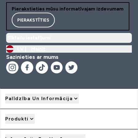
Pierakstieties mūsu informatīvajam izdevumam
PIERAKSTĪTIES
Sīkfailu iestatījumi
LV |
Mainīt
Sazinieties ar mums
Palīdzība Un Informācija
Produkti