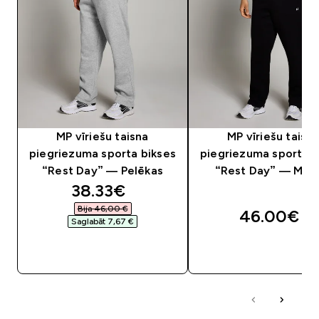
MP vīriešu taisna
MP vīriešu taisn
piegriezuma sporta bikses
piegriezuma sporta b
“Rest Day” — Pelēkas
“Rest Day” — Mel
discounted price
38.33€‎
Bija 46,00 €‎
46.00€‎
Saglabāt 7,67 €‎
QUICK LOOK
QUICK LOOK