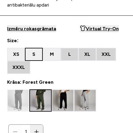
antibakteriālu apdari
Izmēru rokasgrāmata
Virtual Try-On
Size:
XS
S
M
L
XL
XXL
XXXL
Krāsa: Forest Green