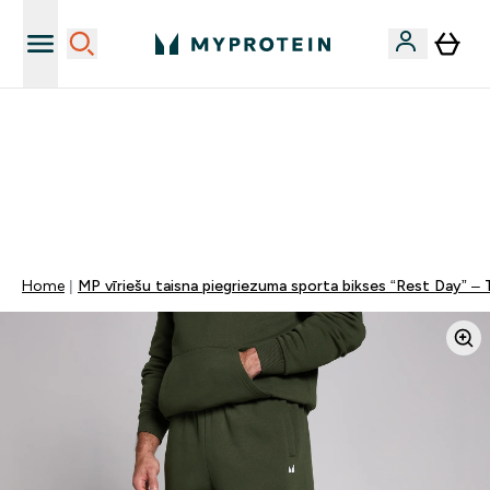
Vēlies 10€ kredītu?
MYDAYS Multibuy | Līdz pat 5–10 % papildu atlaide
apģērbiem vai vitamīniem | TIKAI
0 0
:
2 3
:
4 5
:
0 4
Nap
Óra
Perc
Mp
Home
MP vīriešu taisna piegriezuma sporta bikses “Rest Day” – T