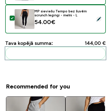
MP sieviešu Tempo bez šuvēm
scrunch legingi - melni - L
Atlasīt šo produktu - MP sieviešu Tempo bez šuvēm scr
54.00€‎
Tava kopējā summa:
144,00 €‎
Pievienot šos produktus savai rutīnai
Recommended for you