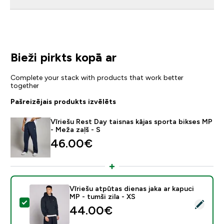
Bieži pirkts kopā ar
Complete your stack with products that work better
together
Pašreizējais produkts izvēlēts
Vīriešu Rest Day taisnas kājas sporta bikses MP
- Meža zaļš - S
46.00€‎
Vīriešu atpūtas dienas jaka ar kapuci
MP - tumši zila - XS
Atlasīt šo produktu - Vīriešu atpūtas dienas jaka ar kap
44.00€‎