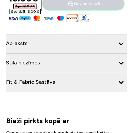
Nav noliktavā
Bija 32,00 €‎
Saglabāt 16,00 €‎
Apraksts
Stila piezīmes
Fit & Fabric Sastāvs
Bieži pirkts kopā ar
Complete your stack with products that work better