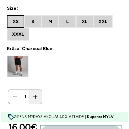
Size:
XS
S
M
L
XL
XXL
XXXL
Krāsa: Charcoal Blue
ZIBENS MYDAYS AKCIJA! 40% ATLAIDE |
Kupons: MYLV
discounted price
16.00€‎