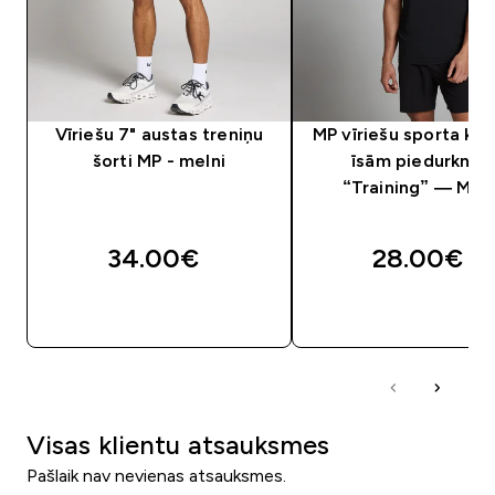
Vīriešu 7" austas treniņu
MP vīriešu sporta krek
šorti MP - melni
īsām piedurknē
“Training” — Mel
34.00€‎
28.00€‎
QUICK LOOK
QUICK LOOK
Visas klientu atsauksmes
Pašlaik nav nevienas atsauksmes.