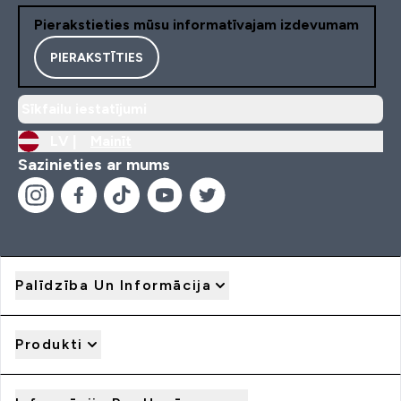
Pierakstieties mūsu informatīvajam izdevumam
PIERAKSTĪTIES
Sīkfailu iestatījumi
LV |
Mainīt
Sazinieties ar mums
Palīdzība Un Informācija
Produkti