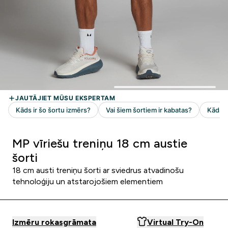
MP vīriešu treniņu 18 cm austie
šorti
18 cm austi treniņu šorti ar sviedrus atvadinošu
tehnoloģiju un atstarojošiem elementiem
Izmēru rokasgrāmata
Virtual Try-On