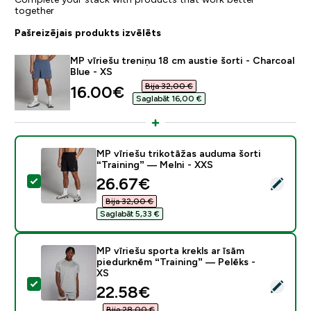
together
Pašreizējais produkts izvēlēts
MP vīriešu treniņu 18 cm austie šorti - Charcoal
Blue - XS
Bija 32,00 €‎
discounted price
16.00€‎
Saglabāt 16,00 €‎
MP vīriešu trikotāžas auduma šorti
“Training” — Melni - XXS
discounted price
26.67€‎
Atlasīt šo produktu - MP vīriešu trikotāžas auduma šor
Bija 32,00 €‎
Saglabāt 5,33 €‎
MP vīriešu sporta krekls ar īsām
piedurknēm “Training” — Pelēks -
XS
Atlasīt šo produktu - MP vīriešu sporta krekls ar īsām 
discounted price
22.58€‎
Bija 28,00 €‎