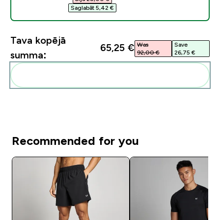
Saglabāt 5,42 €‎
Tava kopējā
Was
Save
65,25 €‎
92,00 €‎
26,75 €‎
summa:
Pievienot šos produktus savai rutīnai
Recommended for you