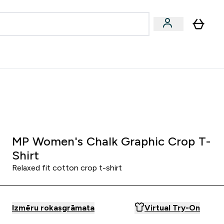
zcelsmes
Sniegums
Piedāvājumi!
s | Dzērieni submenu
Enter Vegānu un augu izcelsmes submenu
Enter Sniegums submenu
⌄
⌄
Palīdzības centrs
0 0
:
0 7
:
3 4
:
2 2
Nap
Óra
Perc
Mp
MP Women's Chalk Graphic Crop T-
Shirt
Relaxed fit cotton crop t-shirt
Izmēru rokasgrāmata
Virtual Try-On