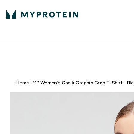
Proteīns
Uzturs
Sporta apģērb
Enter Proteīns submenu
Enter Uzturs sub
⌄
⌄
Bezmaksas pieg
MYDAYS Multibuy | Līdz pat 5–10
Home
MP Women's Chalk Graphic Crop T-Shirt - Bl