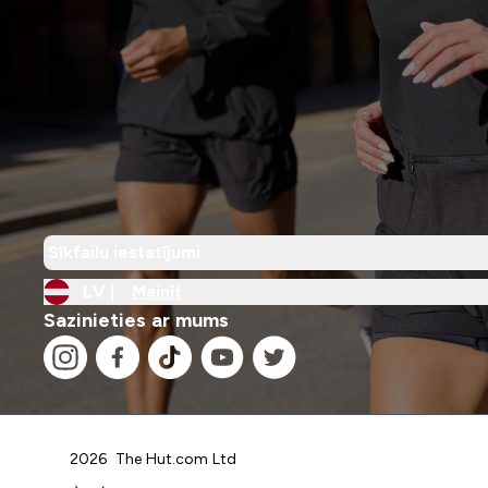
Sīkfailu iestatījumi
LV |
Mainīt
Sazinieties ar mums
2026 The Hut.com Ltd