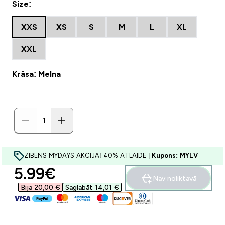
Size:
XXS
XS
S
M
L
XL
XXL
Krāsa: Melna
ZIBENS MYDAYS AKCIJA! 40% ATLAIDE |
Kupons: MYLV
discounted price
5.99€‎
Nav noliktavā
Bija 20,00 €‎
Saglabāt 14,01 €‎