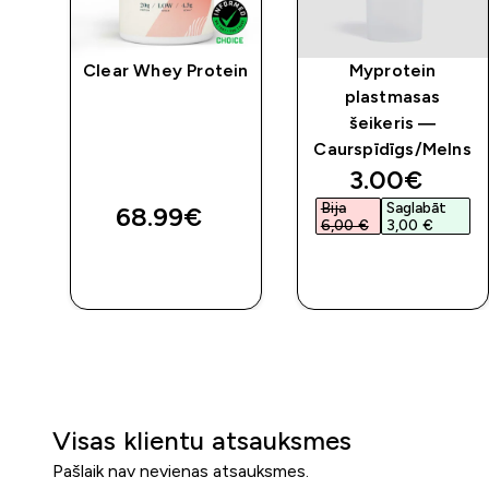
Clear Whey Protein
Myprotein
plastmasas
šeikeris —
Caurspīdīgs/Melns
discounted 
3.00€‎
Bija
Saglabāt
68.99€‎
6,00 €‎
3,00 €‎
QUICK
QUICK
LOOK
LOOK
Visas klientu atsauksmes
Pašlaik nav nevienas atsauksmes.