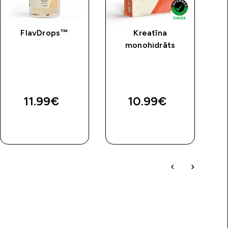
FlavDrops™
Kreatīna
monohidrāts
price
11.99€‎
10.99€‎
QUICK
QUICK
LOOK
LOOK