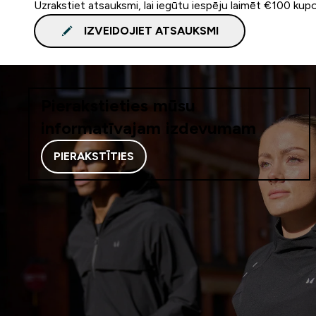
Uzrakstiet atsauksmi, lai iegūtu iespēju laimēt €100 kup
IZVEIDOJIET ATSAUKSMI
Pierakstieties mūsu
informatīvajam izdevumam
PIERAKSTĪTIES