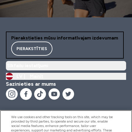
Pierakstieties mūsu informatīvajam izdevumam
PIERAKSTĪTIES
Sīkfailu iestatījumi
LV |
Mainīt
Sazinieties ar mums
We use cookies and other tracking tools on this site, which may be
provided by third parties, to operate and secure our site, enable
Palīdzība Un Informācija
social media features, enhance performance, tailor user
experiences, support our marketing and advertising efforts. These