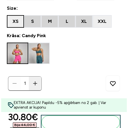
Size:
XS
S
M
L
XL
XXL
Krāsa: Candy Pink
EXTRA AKCIJA! Papildu -5% apģērbam no 2 gab. | Var
apvienot ar kuponu
discounted price
30.80€‎
Pievienot grozam
Bija 44,00 €‎