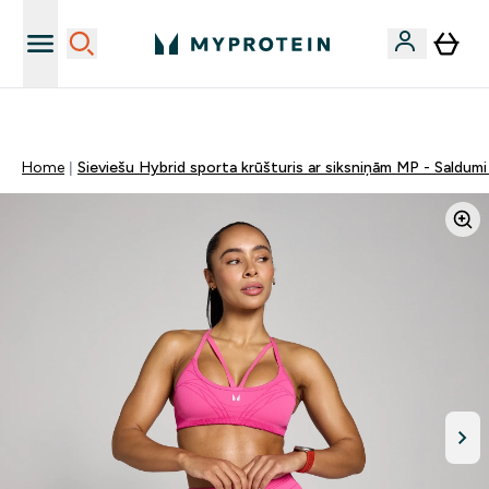
Sporta uztura kvalitāte
Home
Sieviešu Hybrid sporta krūšturis ar siksniņām MP - Saldumi