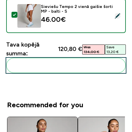
Sieviešu Tempo 2 vienā gaišie šorti
MP - balti - S
Atlasīt šo produktu - Sieviešu Tempo 2 vienā gaišie šort
46.00€‎
Tava kopējā
Was
Save
120,80 €‎
134,00 €‎
13,20 €‎
summa:
Pievienot šos produktus savai rutīnai
Recommended for you