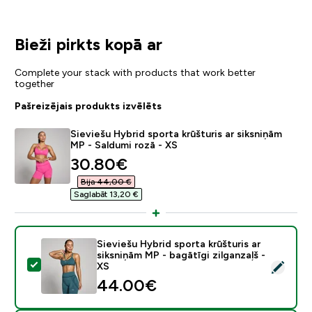
Bieži pirkts kopā ar
Complete your stack with products that work better
together
Pašreizējais produkts izvēlēts
Sieviešu Hybrid sporta krūšturis ar siksniņām
MP - Saldumi rozā - XS
discounted price
30.80€‎
Bija 44,00 €‎
Saglabāt 13,20 €‎
Sieviešu Hybrid sporta krūšturis ar
siksniņām MP - bagātīgi zilganzaļš -
Atlasīt šo produktu - Sieviešu Hybrid sporta krūšturis a
XS
44.00€‎