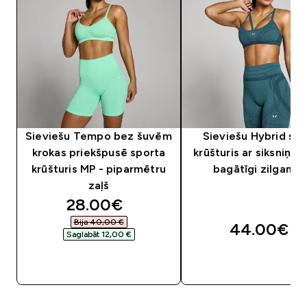
Sieviešu Tempo bez šuvēm
Sieviešu Hybrid sp
krokas priekšpusē sporta
krūšturis ar siksniņā
krūšturis MP - piparmētru
bagātīgi zilganza
zaļš
discounted price
28.00€‎
Bija 40,00 €‎
44.00€‎
Saglabāt 12,00 €‎
QUICK LOOK
QUICK LOOK