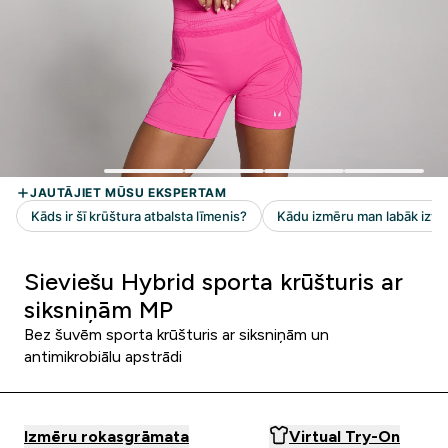
Sieviešu Hybrid sporta krūšturis ar
siksniņām MP
Bez šuvēm sporta krūšturis ar siksniņām un
antimikrobiālu apstrādi
Izmēru rokasgrāmata
Virtual Try-On