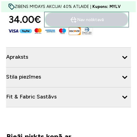
ZIBENS MYDAYS AKCIJA! 40% ATLAIDE |
Kupons: MYLV
34.00€‎
Nav noliktavā
Apraksts
Stila piezīmes
Fit & Fabric Sastāvs
Bieži pirkts kopā ar