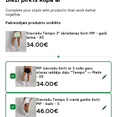
Complete your stack with products that work better
together
Pašreizējais produkts izvēlēts
Sieviešu Tempo 3" skriešanas šorti MP - gaiši
laima - XS
34.00€‎
MP sieviešu šorti ar 3 collu garu
staras iekšējo daļu “Tempo” — Melni
Atlasīt šo produktu - MP sieviešu šorti ar 3 collu garu
- XS
34.00€‎
Sieviešu Tempo 2 vienā gaišie šorti
MP - balti - S
Atlasīt šo produktu - Sieviešu Tempo 2 vienā gaišie šort
46.00€‎