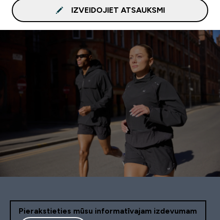
IZVEIDOJIET ATSAUKSMI
Pierakstieties mūsu informatīvajam izdevumam