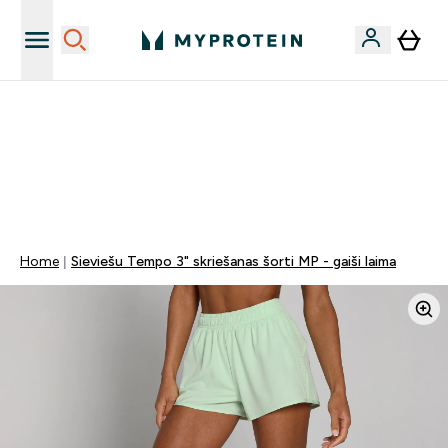
Sporta uztura kvalitāte
MYDAYS Multibuy | Līdz pat 5–10 % papildu atlaide
apģērbiem vai vitamīniem | TIKAI
0 1
:
0 3
:
5 9
:
3 2
Nap
Óra
Perc
Mp
Home
Sieviešu Tempo 3" skriešanas šorti MP - gaiši laima