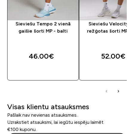
Sieviešu Tempo 2 vienā
Sieviešu Velocity U
gaišie šorti MP - balti
režģotas šorti MP - 
46.00€‎
52.00€‎
QUICK LOOK
QUICK LOOK
Visas klientu atsauksmes
Pašlaik nav nevienas atsauksmes.
Uzrakstiet atsauksmi, lai iegūtu iespēju laimēt
€100 kuponu.