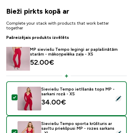
Bieži pirkts kopā ar
Complete your stack with products that work better
together
Pašreizējais produkts izvēlēts
MP sieviešu Tempo legingi ar paplašinātām
starām - mākoņpelēka zaļa - XS
52.00€‎
Sieviešu Tempo ietīšanās tops MP -
sarkani rozā - XS
Atlasīt šo produktu - Sieviešu Tempo ietīšanās tops MP
34.00€‎
Sieviešu Tempo sporta krūšturis ar
savītu priekšpusi MP - rozes sarkans
Atlasīt šo produktu - Sieviešu Tempo sporta krūšturis a
- XL