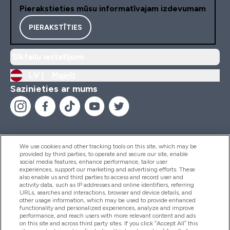
Pierakstieties mūsu informatīvajam izdevumam
PIERAKSTĪTIES
Sīkfailu iestatījumi
LV |
Mainīt
Sazinieties ar mums
We use cookies and other tracking tools on this site, which may be
provided by third parties, to operate and secure our site, enable
Palīdzība Un Informācija
social media features, enhance performance, tailor user
experiences, support our marketing and advertising efforts. These
also enable us and third parties to access and record user and
activity data, such as IP addresses and online identifiers, referring
Produkti
URLs, searches and interactions, browser and device details, and
other usage information, which may be used to provide enhanced
functionality and personalized experiences, analyze and improve
performance, and reach users with more relevant content and ads
on this site and across third party sites. If you click “Accept All” this
Informācija Par Uzņēmumu