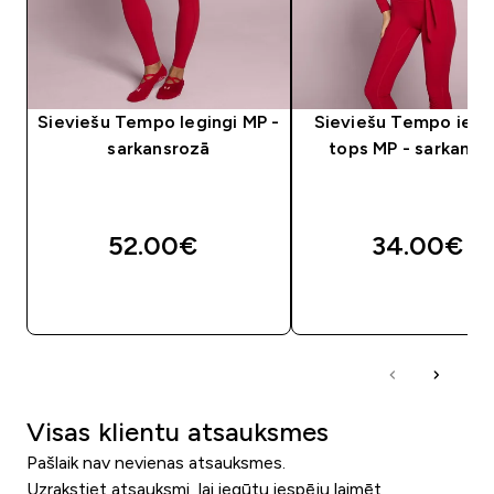
Sieviešu Tempo legingi MP -
Sieviešu Tempo ietī
sarkansrozā
tops MP - sarkani r
52.00€‎
34.00€‎
QUICK LOOK
QUICK LOOK
Visas klientu atsauksmes
Pašlaik nav nevienas atsauksmes.
Uzrakstiet atsauksmi, lai iegūtu iespēju laimēt