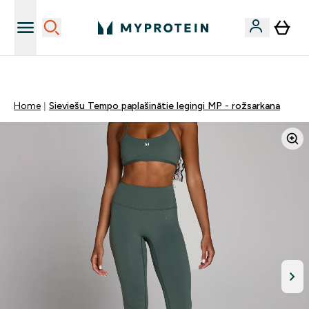
Sporta uztura kvalitāte
Home
Sieviešu Tempo paplašinātie legingi MP - rožsarkana