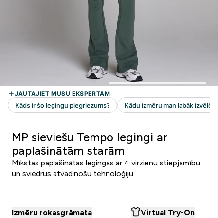
MP sieviešu Tempo legingi ar
paplašinātām starām
Mīkstas paplašinātas legingas ar 4 virzienu stiepjamību
un sviedrus atvadinošu tehnoloģiju
Izmēru rokasgrāmata
Virtual Try-On