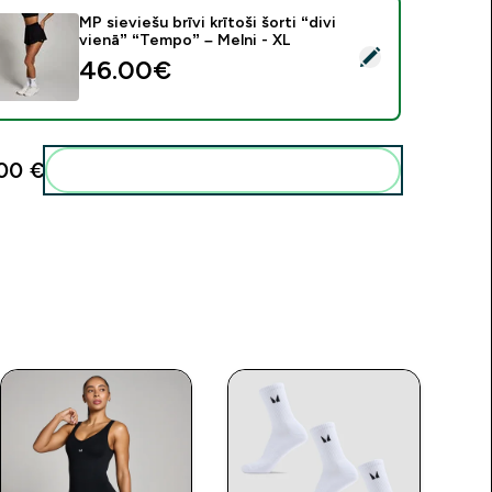
MP sieviešu brīvi krītoši šorti “divi
vienā” “Tempo” – Melni - XL
tlasīt šo produktu - MP sieviešu brīvi krītoši šorti “divi vienā” 
46.00€‎
00 €‎
Pievienot šos produktus savai rutīnai