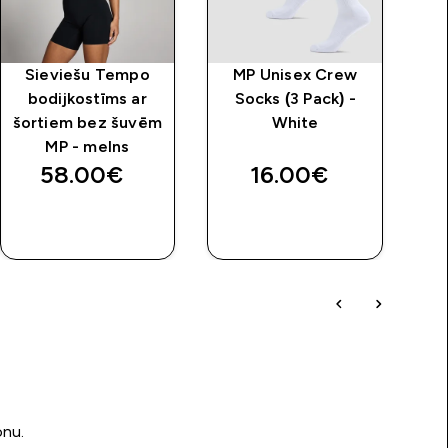
Sieviešu Tempo
MP Unisex Crew
bodijkostīms ar
Socks (3 Pack) -
b
šortiem bez šuvēm
White
MP - melns
58.00€‎
16.00€‎
QUICK
QUICK
LOOK
LOOK
onu.