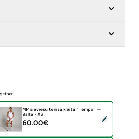
gether
MP sieviešu tenisa kleita “Tempo” —
Balta - XS
tlasīt šo produktu - MP sieviešu tenisa kleita “Tempo” — Balta
60.00€‎