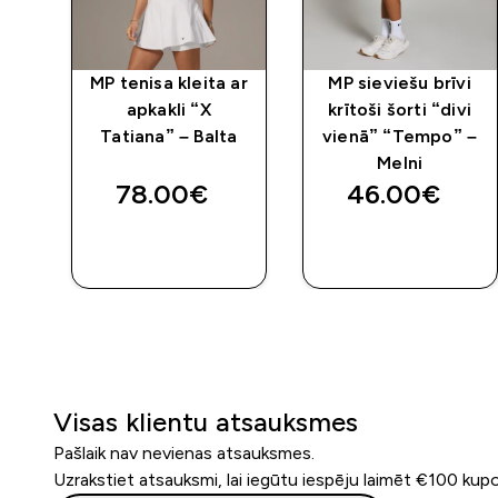
MP tenisa kleita ar
MP sieviešu brīvi
apkakli “X
krītoši šorti “divi
ni
Tatiana” – Balta
vienā” “Tempo” –
Melni
78.00€‎
46.00€‎
QUICK
QUICK
LOOK
LOOK
Visas klientu atsauksmes
Pašlaik nav nevienas atsauksmes.
Uzrakstiet atsauksmi, lai iegūtu iespēju laimēt €100 kup