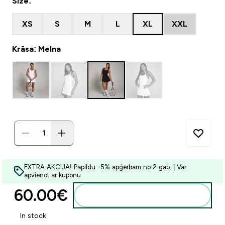
Size:
XS
S
M
L
XL
XXL
Krāsa: Melna
EXTRA AKCIJA! Papildu -5% apģērbam no 2 gab. | Var
apvienot ar kuponu
60.00€‎
Pievienot grozam
In stock