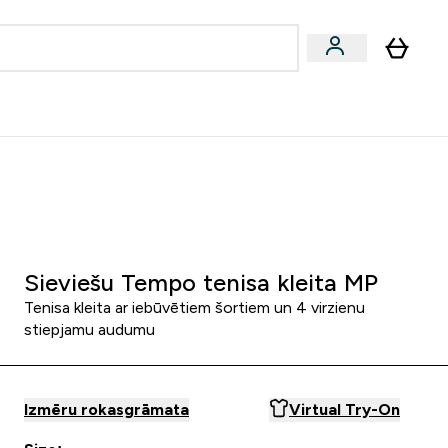
zcelsmes
Sniegums
Piedāvājumi!
s | Dzērieni submenu
Enter Vegānu un augu izcelsmes submenu
Enter Sniegums submenu
⌄
⌄
Palīdzības centrs
0 0
:
0 6
:
2 6
:
3 5
Nap
Óra
Perc
Mp
Sieviešu Tempo tenisa kleita MP
Tenisa kleita ar iebūvētiem šortiem un 4 virzienu
stiepjamu audumu
Izmēru rokasgrāmata
Virtual Try-On