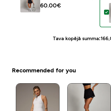
60.00€‎
A
Tava kopējā summa:
166,
Recommended for you