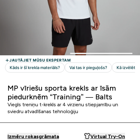
MP vīriešu sporta krekls ar īsām
piedurknēm “Training” — Balts
Viegls treniņu t-krekls ar 4 virzienu stiepjamību un
sviedru atvadīšanas tehnoloģiju
Izmēru rokasgrāmata
Virtual Try-On