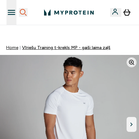
Sporta uztura kvalitāte
Home
Vīriešu Training t-krekls MP - gaiši laima zaļš