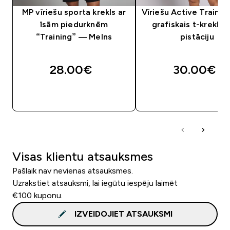
MP vīriešu sporta krekls ar
Vīriešu Active Training
īsām piedurknēm
grafiskais t-krekls 
“Training” — Melns
pistāciju
28.00€‎
30.00€‎
QUICK LOOK
QUICK LOOK
Visas klientu atsauksmes
Pašlaik nav nevienas atsauksmes.
Uzrakstiet atsauksmi, lai iegūtu iespēju laimēt
€100 kuponu.
IZVEIDOJIET ATSAUKSMI