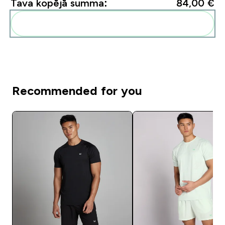
Tava kopējā summa:
84,00 €‎
Pievienot šos produktus savai rutīnai
Recommended for you