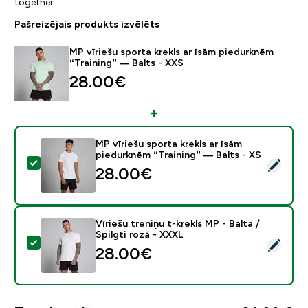
together
Pašreizējais produkts izvēlēts
MP vīriešu sporta krekls ar īsām piedurknēm
“Training” — Balts - XXS
28.00€‎
MP vīriešu sporta krekls ar īsām
piedurknēm “Training” — Balts - XS
Atlasīt šo produktu - MP vīriešu sporta krekls ar īsām 
28.00€‎
Vīriešu treniņu t-krekls MP - Balta /
Spilgti rozā - XXXL
Atlasīt šo produktu - Vīriešu treniņu t-krekls MP - Balta
28.00€‎