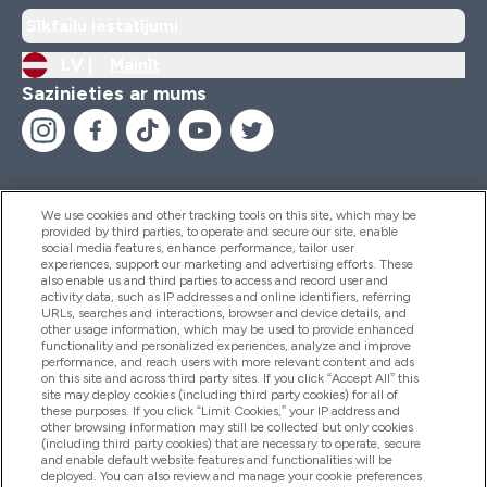
Sīkfailu iestatījumi
LV |
Mainīt
Sazinieties ar mums
We use cookies and other tracking tools on this site, which may be
provided by third parties, to operate and secure our site, enable
Palīdzība Un Informācija
social media features, enhance performance, tailor user
experiences, support our marketing and advertising efforts. These
also enable us and third parties to access and record user and
activity data, such as IP addresses and online identifiers, referring
Produkti
URLs, searches and interactions, browser and device details, and
other usage information, which may be used to provide enhanced
functionality and personalized experiences, analyze and improve
performance, and reach users with more relevant content and ads
on this site and across third party sites. If you click “Accept All” this
Informācija Par Uzņēmumu
site may deploy cookies (including third party cookies) for all of
these purposes. If you click “Limit Cookies,” your IP address and
other browsing information may still be collected but only cookies
(including third party cookies) that are necessary to operate, secure
Lojalitāte Un Bonusi
and enable default website features and functionalities will be
deployed. You can also review and manage your cookie preferences