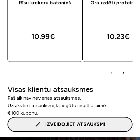
Rīsu krekeru batoniņš
Grauzdēti proteīna č
10.99€‎
10.23€‎
QUICK LOOK
QUICK LOOK
Visas klientu atsauksmes
Pašlaik nav nevienas atsauksmes.
Uzrakstiet atsauksmi, lai iegūtu iespēju laimēt
€100 kuponu.
IZVEIDOJIET ATSAUKSMI