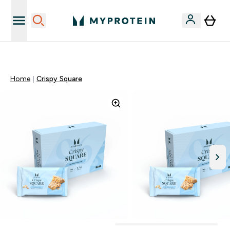
Sporta uztura kvalitāte
Home
Crispy Square