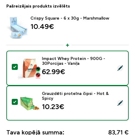
Pašreizējais produkts izvēlēts
Crispy Square - 6 x 30g - Marshmallow
10.49€‎
Impact Whey Protein - 900G -
30Porcijas - Vaniļa
Atlasīt šo produktu - Impact Whey Protein - 900G - 30
62.99€‎
Grauzdēti proteīna čipsi - Hot &
Spicy
Atlasīt šo produktu - Grauzdēti proteīna čipsi - Hot &
10.23€‎
Tava kopējā summa:
83,71 €‎