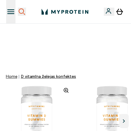
Sporta uztura kvalitāte
MYDAYS Multibuy | Līdz pat 5–10 % papildu atlaide
apģērbiem vai vitamīniem | TIKAI
0 0
:
1 7
:
4 8
:
4 1
Nap
Óra
Perc
Mp
Home
D vitamīna želejas konfektes