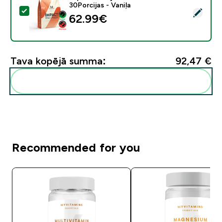
30Porcijas - Vaniļa
Atlasīt šo produktu - Impact Whey Protein - 900G - 30
62.99€‎
Tava kopējā summa:
92,47 €‎
Pievienot šos produktus savai rutīnai
Recommended for you