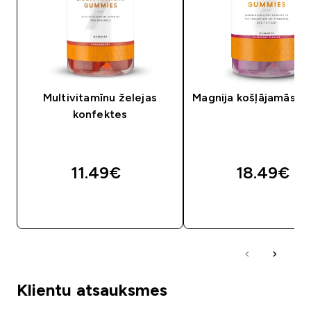
Multivitamīnu želejas
Magnija košļājamās pa
konfektes
11.49€‎
18.49€‎
QUICK LOOK
QUICK LOOK
Klientu atsauksmes