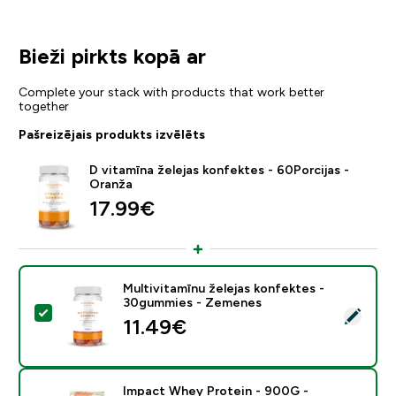
Bieži pirkts kopā ar
Complete your stack with products that work better
together
Pašreizējais produkts izvēlēts
D vitamīna želejas konfektes - 60Porcijas -
Oranža
17.99€‎
Multivitamīnu želejas konfektes -
30gummies - Zemenes
Atlasīt šo produktu - Multivitamīnu želejas konfekte
11.49€‎
Impact Whey Protein - 900G -