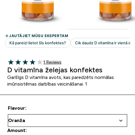
1 customer reviews
1 Reviews
4 out of 5 stars
D vitamīna želejas konfektes
Garšīgs D vitamīna avots, kas paredzēts normālas
imūnsistēmas darbības veicināšanai. 1
Flavour:
Amount: