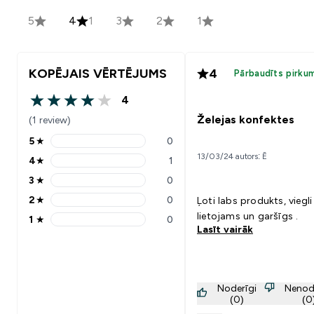
5
4
1
3
2
1
KOPĒJAIS VĒRTĒJUMS
4
Pārbaudīts pirku
4
4 out of 5 stars
Želejas konfektes
(1 review)
5
★
0
5 stars rating 0 reviews
13/03/24 autors: Ē
4
★
1
4 stars rating 1 reviews
3
★
0
3 stars rating 0 reviews
2
★
0
Ļoti labs produkts, viegli
2 stars rating 0 reviews
lietojams un garšīgs .
1
★
0
1 stars rating 0 reviews
Lasīt vairāk
Noderīgi
Nenod
(0)
(0