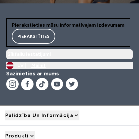
Pierakstieties mūsu informatīvajam izdevumam
PIERAKSTĪTIES
Sīkfailu iestatījumi
LV |
Mainīt
Sazinieties ar mums
Palīdzība Un Informācija
Produkti