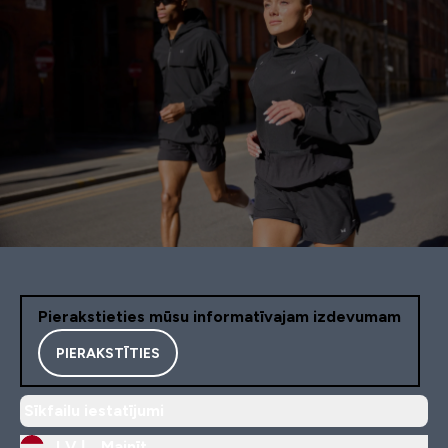
Pierakstieties mūsu informatīvajam izdevumam
PIERAKSTĪTIES
Sīkfailu iestatījumi
LV |
Mainīt