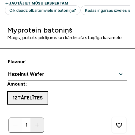
Myprotein batoniņš
Maigs, putots pildījums un kārdinoši staipīga karamele
Flavour:
Amount:
12TĀFELĪTES