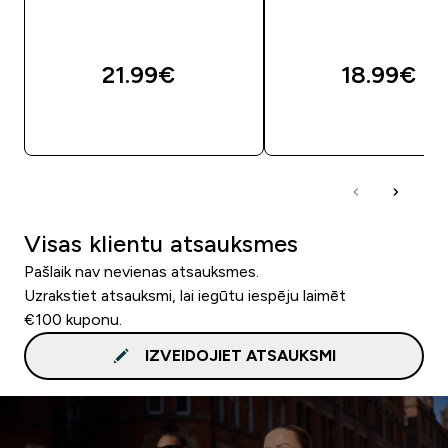
21.99€‎
18.99€‎
QUICK LOOK
QUICK LOOK
Visas klientu atsauksmes
Pašlaik nav nevienas atsauksmes.
Uzrakstiet atsauksmi, lai iegūtu iespēju laimēt
€100 kuponu.
IZVEIDOJIET ATSAUKSMI