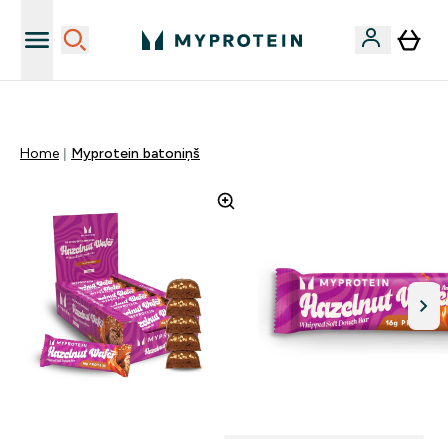
Sporta uztura kvalitāte
Home
Myprotein batoniņš