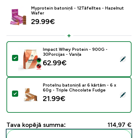
Myprotein batoniņš - 12Tāfelītes - Hazelnut
Wafer
29.99€‎
Impact Whey Protein - 900G -
30Porcijas - Vaniļa
Atlasīt šo produktu - Impact Whey Protein - 900G - 30
62.99€‎
Proteīnu batoniņš ar 6 kārtām - 6 x
60g - Triple Chocolate Fudge
Atlasīt šo produktu - Proteīnu batoniņš ar 6 kārtām - 
21.99€‎
Tava kopējā summa:
114,97 €‎
Pievienot šos produktus savai rutīnai