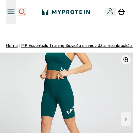
Sporta uztura kvalitāte
Home
MP Essentials Training Sieviešu pilnmetrāžas riteņbraukšan