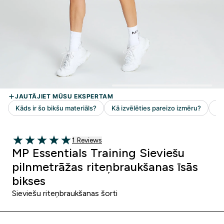
1 customer reviews
1 Reviews
5 out of 5 stars
MP Essentials Training Sieviešu
pilnmetrāžas riteņbraukšanas īsās
bikses
Sieviešu riteņbraukšanas šorti