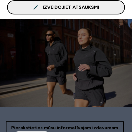
IZVEIDOJIET ATSAUKSMI
Pierakstieties mūsu informatīvajam izdevumam