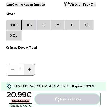
Izmēru rokasgrāmata
Virtual Try-On
Size:
XXS
XS
S
M
L
XL
XXL
Krāsa: Deep Teal
ZIBENS MYDAYS AKCIJA! 40% ATLAIDE |
Kupons: MYLV
discounted price
20.99€‎
Nav noliktavā
Bija 28,00 €‎
Saglabāt 7,01 €‎