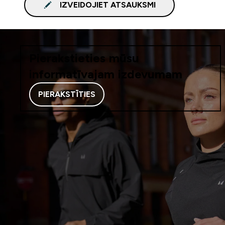
IZVEIDOJIET ATSAUKSMI
Pierakstieties mūsu
informatīvajam izdevumam
PIERAKSTĪTIES