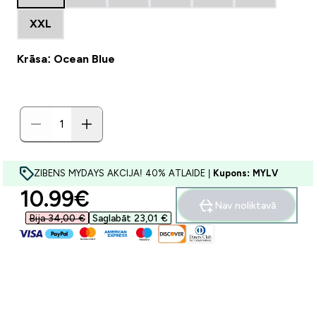
XXL
Krāsa: Ocean Blue
ZIBENS MYDAYS AKCIJA! 40% ATLAIDE |
Kupons: MYLV
discounted price
10.99€‎
Nav noliktavā
Bija 34,00 €‎
Saglabāt 23,01 €‎