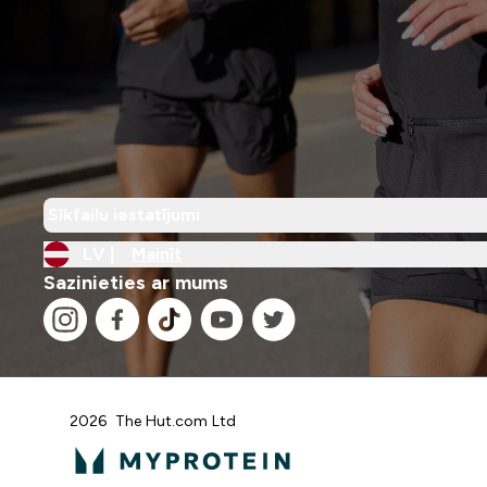
Sīkfailu iestatījumi
LV |
Mainīt
Sazinieties ar mums
2026 The Hut.com Ltd