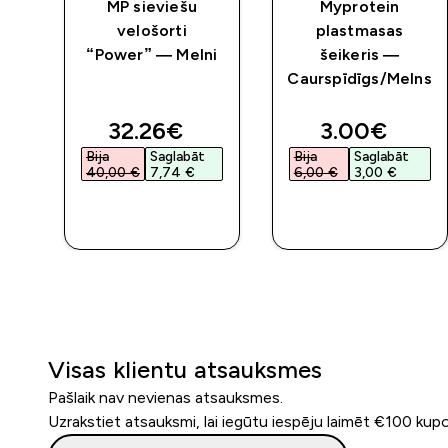
MP sieviešu
Myprotein
velošorti
plastmasas
“Power” — Melni
šeikeris —
Caurspīdīgs/Melns
discounted price
discounted 
32.26€‎
3.00€‎
Bija
Saglabāt
Bija
Saglabāt
40,00 €‎
7,74 €‎
6,00 €‎
3,00 €‎
QUICK
QUICK
LOOK
LOOK
Visas klientu atsauksmes
Pašlaik nav nevienas atsauksmes.
Uzrakstiet atsauksmi, lai iegūtu iespēju laimēt €100 kup