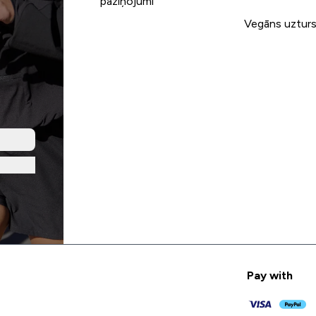
paziņojumi
Vegāns uztur
Pay with