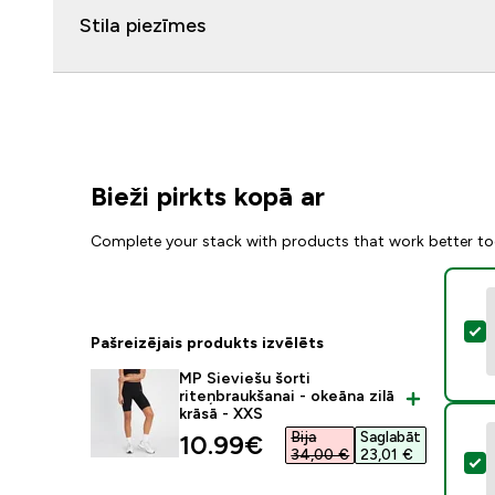
Stila piezīmes
Bieži pirkts kopā ar
Complete your stack with products that work better to
A
Pašreizējais produkts izvēlēts
MP Sieviešu šorti
riteņbraukšanai - okeāna zilā
krāsā - XXS
Bija
Saglabāt
discounted price
10.99€‎
34,00 €‎
23,01 €‎
A