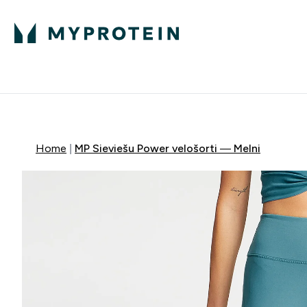
Proteīns
Uzturs
Sporta apģērb
Enter Proteīns submenu
Enter Uzturs sub
⌄
⌄
Bezmaksas pieg
Home
MP Sieviešu Power velošorti — Melni