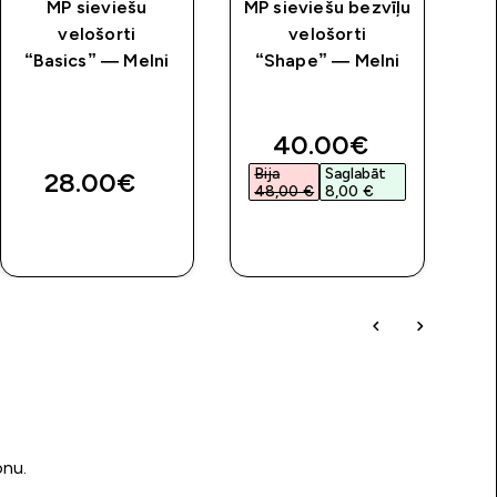
MP sieviešu
MP sieviešu bezvīļu
velošorti
velošorti
l
“Basics” — Melni
“Shape” — Melni
bi
st
price
discounted price
40.00€‎
Bija
Saglabāt
B
28.00€‎
48,00 €‎
8,00 €‎
5
QUICK
QUICK
LOOK
LOOK
onu.