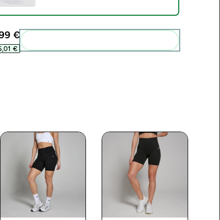
99 €‎
Pievienot šos produktus savai rutīnai
,01 €‎