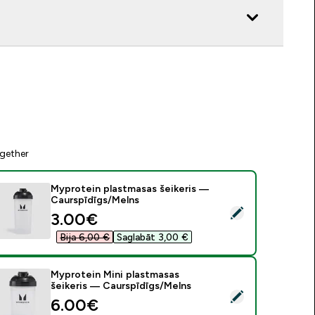
gether
Myprotein plastmasas šeikeris —
Caurspīdīgs/Melns
tlasīt šo produktu - Myprotein plastmasas šeikeris — Caurspī
discounted price
3.00€‎
Bija 6,00 €‎
Saglabāt 3,00 €‎
Myprotein Mini plastmasas
šeikeris — Caurspīdīgs/Melns
tlasīt šo produktu - Myprotein Mini plastmasas šeikeris — Cau
6.00€‎