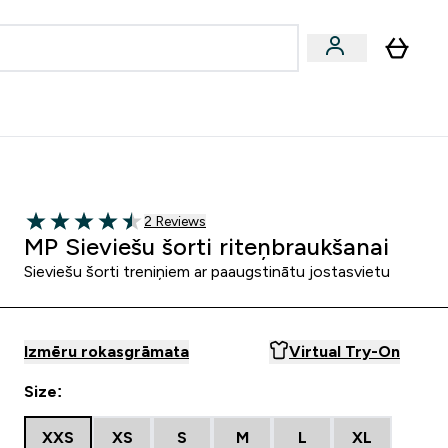
zcelsmes
Sniegums
Piedāvājumi!
s | Dzērieni submenu
Enter Vegānu un augu izcelsmes submenu
Enter Sniegums submenu
⌄
⌄
Palīdzības centrs
2 customer reviews
2 Reviews
4.5 out of 5 stars
MP Sieviešu šorti riteņbraukšanai
Sieviešu šorti treniņiem ar paaugstinātu jostasvietu
Izmēru rokasgrāmata
Virtual Try-On
Size:
XXS
XS
S
M
L
XL