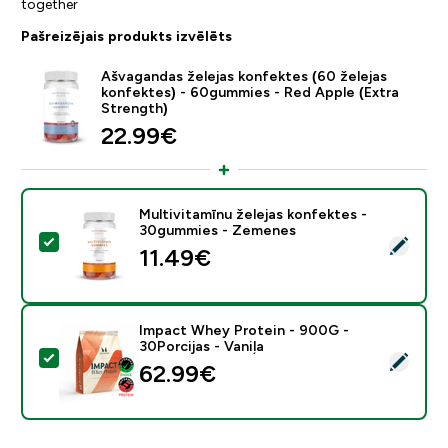
together
Pašreizējais produkts izvēlēts
Ašvagandas želejas konfektes (60 želejas
konfektes) - 60gummies - Red Apple (Extra
Strength)
22.99€‎
Multivitamīnu želejas konfektes -
30gummies - Zemenes
Atlasīt šo produktu - Multivitamīnu želejas konfekte
11.49€‎
Impact Whey Protein - 900G -
30Porcijas - Vaniļa
Atlasīt šo produktu - Impact Whey Protein - 900G - 30
62.99€‎