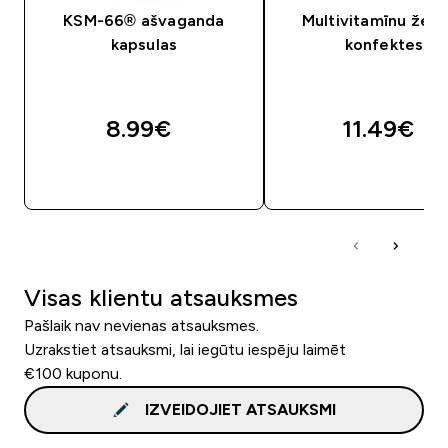
KSM-66® ašvaganda
Multivitamīnu žele
kapsulas
konfektes
8.99€‎
11.49€‎
QUICK LOOK
QUICK LOOK
Visas klientu atsauksmes
Pašlaik nav nevienas atsauksmes.
Uzrakstiet atsauksmi, lai iegūtu iespēju laimēt
€100 kuponu.
IZVEIDOJIET ATSAUKSMI