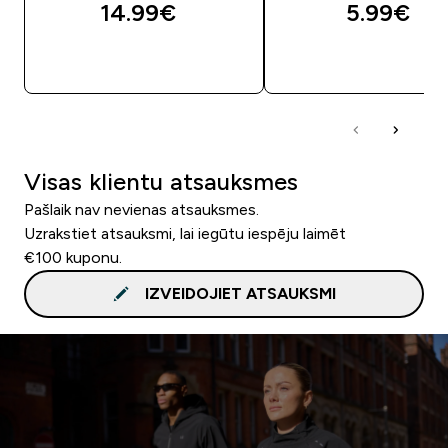
14.99€‎
5.99€‎
QUICK LOOK
QUICK LOOK
Visas klientu atsauksmes
Pašlaik nav nevienas atsauksmes.
Uzrakstiet atsauksmi, lai iegūtu iespēju laimēt
€100 kuponu.
IZVEIDOJIET ATSAUKSMI