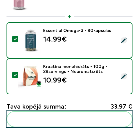
Essential Omega-3 - 90kapsulas
14.99€‎
Atlasīt šo produktu - Essential Omega-3 - 90kapsulas
Kreatīna monohidrāts - 100g -
29servings - Nearomatizēts
Atlasīt šo produktu - Kreatīna monohidrāts - 100g - 
10.99€‎
Tava kopējā summa:
33,97 €‎
Pievienot šos produktus savai rutīnai