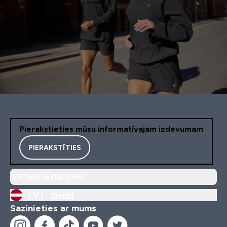
Pierakstieties mūsu informatīvajam izdevumam
PIERAKSTĪTIES
Sīkfailu iestatījumi
LV |
Mainīt
Sazinieties ar mums