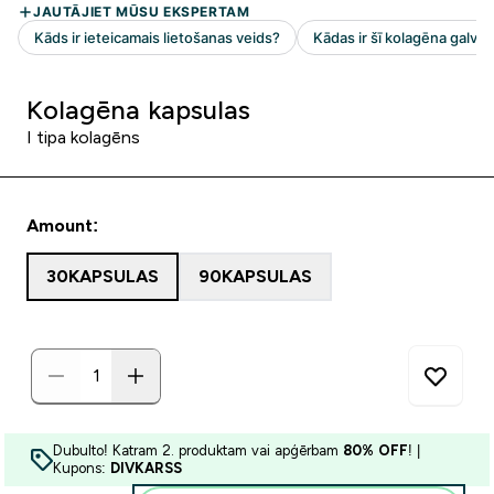
Kolagēna kapsulas
I tipa kolagēns
Amount:
30KAPSULAS
90KAPSULAS
Dubulto! Katram 2. produktam vai apģērbam
80% OFF
! |
Kupons:
DIVKARSS