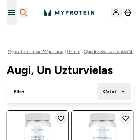
Sporta uztura kvalitāte
Myprotein Latvia Mājaslapa
Uzturs
Šķiedrvielas un taukskābes
Augi, Un Uzturvielas
Filtri
Kārtot