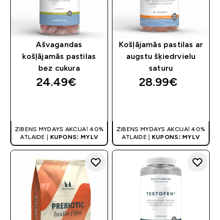
Ašvagandas
Košļājamās pastilas ar
košļājamās pastilas
augstu šķiedrvielu
bez cukura
saturu
24.49€‎
28.99€‎
QUICK LOOK
QUICK LOOK
ZIBENS MYDAYS AKCIJA! 40%
ZIBENS MYDAYS AKCIJA! 40%
ATLAIDE |
KUPONS: MYLV
ATLAIDE |
KUPONS: MYLV