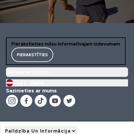
Pierakstieties mūsu informatīvajam izdevumam
PIERAKSTĪTIES
Sīkfailu iestatījumi
LV |
Mainīt
Sazinieties ar mums
Palīdzība Un Informācija