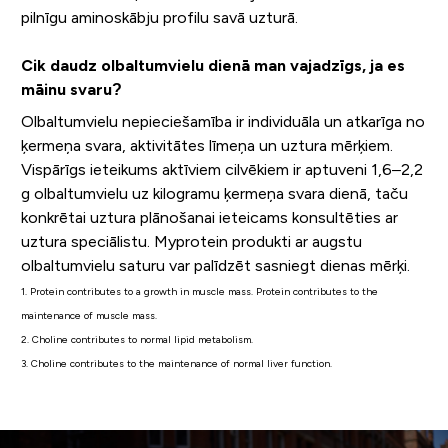
pilnīgu aminoskābju profilu savā uzturā.
Cik daudz olbaltumvielu dienā man vajadzīgs, ja es
māinu svaru?
Olbaltumvielu nepieciešamība ir individuāla un atkarīga no
ķermeņa svara, aktivitātes līmeņa un uztura mērķiem.
Vispārīgs ieteikums aktīviem cilvēkiem ir aptuveni 1,6–2,2
g olbaltumvielu uz kilogramu ķermeņa svara dienā, taču
konkrētai uztura plānošanai ieteicams konsultēties ar
uztura speciālistu. Myprotein produkti ar augstu
olbaltumvielu saturu var palīdzēt sasniegt dienas mērķi.
1. Protein contributes to a growth in muscle mass. Protein contributes to the
maintenance of muscle mass.
2. Choline contributes to normal lipid metabolism.
3. Choline contributes to the maintenance of normal liver function.