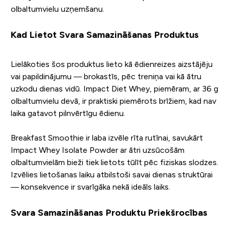
olbaltumvielu uzņemšanu.
Kad Lietot Svara Samazināšanas Produktus
Lielākoties šos produktus lieto kā ēdienreizes aizstājēju
vai papildinājumu — brokastīs, pēc treniņa vai kā ātru
uzkodu dienas vidū. Impact Diet Whey, piemēram, ar 36 g
olbaltumvielu devā, ir praktiski piemērots brīžiem, kad nav
laika gatavot pilnvērtīgu ēdienu.
Breakfast Smoothie ir laba izvēle rīta rutīnai, savukārt
Impact Whey Isolate Powder ar ātri uzsūcošām
olbaltumvielām bieži tiek lietots tūlīt pēc fiziskas slodzes.
Izvēlies lietošanas laiku atbilstoši savai dienas struktūrai
— konsekvence ir svarīgāka nekā ideāls laiks.
Svara Samazināšanas Produktu Priekšrocības