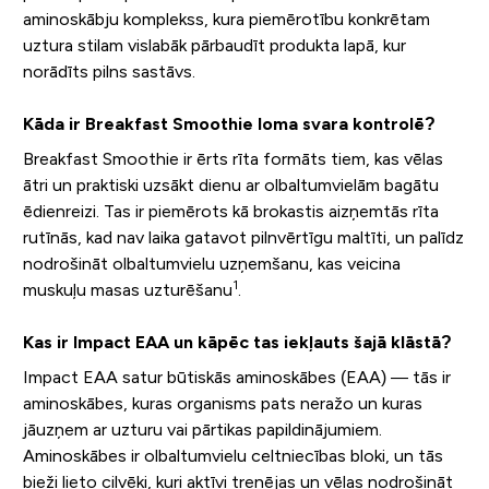
aminoskābju komplekss, kura piemērotību konkrētam
uztura stilam vislabāk pārbaudīt produkta lapā, kur
norādīts pilns sastāvs.
Kāda ir Breakfast Smoothie loma svara kontrolē?
Breakfast Smoothie ir ērts rīta formāts tiem, kas vēlas
ātri un praktiski uzsākt dienu ar olbaltumvielām bagātu
ēdienreizi. Tas ir piemērots kā brokastis aizņemtās rīta
rutīnās, kad nav laika gatavot pilnvērtīgu maltīti, un palīdz
nodrošināt olbaltumvielu uzņemšanu, kas veicina
1
muskuļu masas uzturēšanu
.
Kas ir Impact EAA un kāpēc tas iekļauts šajā klāstā?
Impact EAA satur būtiskās aminoskābes (EAA) — tās ir
aminoskābes, kuras organisms pats neražo un kuras
jāuzņem ar uzturu vai pārtikas papildinājumiem.
Aminoskābes ir olbaltumvielu celtniecības bloki, un tās
bieži lieto cilvēki, kuri aktīvi trenējas un vēlas nodrošināt