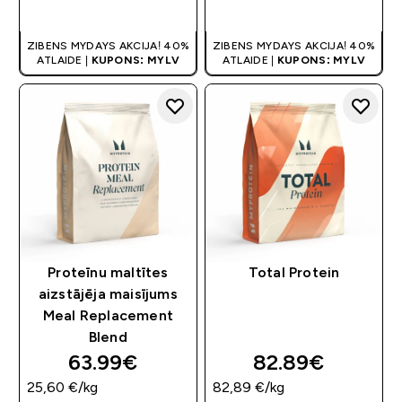
QUICK LOOK
QUICK LOOK
ZIBENS MYDAYS AKCIJA! 40%
ZIBENS MYDAYS AKCIJA! 40%
ATLAIDE |
KUPONS: MYLV
ATLAIDE |
KUPONS: MYLV
Proteīnu maltītes
Total Protein
aizstājēja maisījums
Meal Replacement
Blend
63.99€‎
82.89€‎
25,60 €‎/kg
82,89 €‎/kg