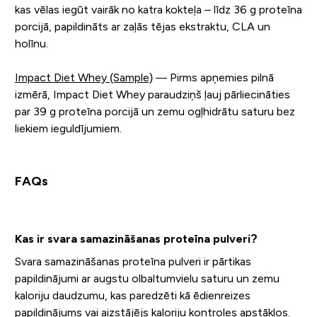
kas vēlas iegūt vairāk no katra kokteļa – līdz 36 g proteīna
porcijā, papildināts ar zaļās tējas ekstraktu, CLA un
holīnu.
Impact Diet Whey (Sample)
— Pirms apņemies pilnā
izmērā, Impact Diet Whey paraudziņš ļauj pārliecināties
par 39 g proteīna porcijā un zemu ogļhidrātu saturu bez
liekiem ieguldījumiem.
FAQs
Kas ir svara samazināšanas proteīna pulveri?
Svara samazināšanas proteīna pulveri ir pārtikas
papildinājumi ar augstu olbaltumvielu saturu un zemu
kaloriju daudzumu, kas paredzēti kā ēdienreizes
papildinājums vai aizstājējs kaloriju kontroles apstākļos.