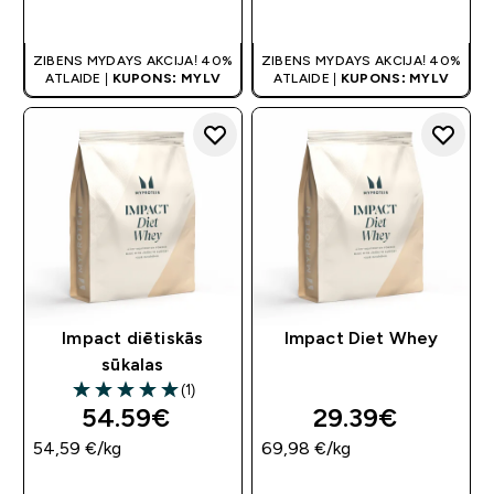
QUICK LOOK
QUICK LOOK
ZIBENS MYDAYS AKCIJA! 40%
ZIBENS MYDAYS AKCIJA! 40%
ATLAIDE |
KUPONS: MYLV
ATLAIDE |
KUPONS: MYLV
Impact diētiskās
Impact Diet Whey
sūkalas
(1)
5 out of 5 stars
54.59€‎
29.39€‎
54,59 €‎/kg
69,98 €‎/kg