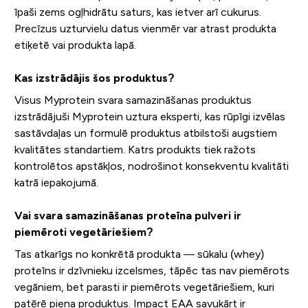
īpaši zems ogļhidrātu saturs, kas ietver arī cukurus.
Precīzus uzturvielu datus vienmēr var atrast produkta
etiķetē vai produkta lapā.
Kas izstrādājis šos produktus?
Visus Myprotein svara samazināšanas produktus
izstrādājuši Myprotein uztura eksperti, kas rūpīgi izvēlas
sastāvdaļas un formulē produktus atbilstoši augstiem
kvalitātes standartiem. Katrs produkts tiek ražots
kontrolētos apstākļos, nodrošinot konsekventu kvalitāti
katrā iepakojumā.
Vai svara samazināšanas proteīna pulveri ir
piemēroti vegetāriešiem?
Tas atkarīgs no konkrētā produkta — sūkalu (whey)
proteīns ir dzīvnieku izcelsmes, tāpēc tas nav piemērots
vegāniem, bet parasti ir piemērots vegetāriešiem, kuri
patērē piena produktus. Impact EAA savukārt ir