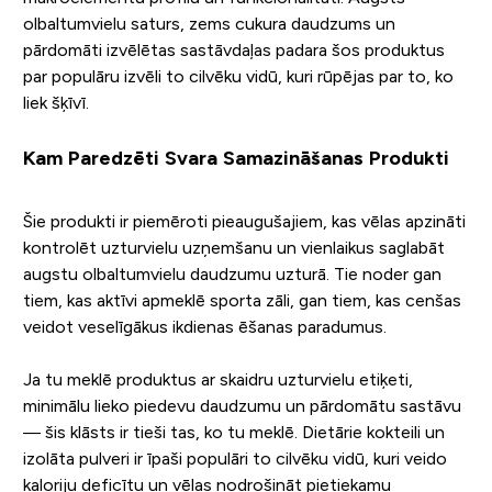
olbaltumvielu saturs, zems cukura daudzums un
pārdomāti izvēlētas sastāvdaļas padara šos produktus
par populāru izvēli to cilvēku vidū, kuri rūpējas par to, ko
liek šķīvī.
Kam Paredzēti Svara Samazināšanas Produkti
Šie produkti ir piemēroti pieaugušajiem, kas vēlas apzināti
kontrolēt uzturvielu uzņemšanu un vienlaikus saglabāt
augstu olbaltumvielu daudzumu uzturā. Tie noder gan
tiem, kas aktīvi apmeklē sporta zāli, gan tiem, kas cenšas
veidot veselīgākus ikdienas ēšanas paradumus.
Ja tu meklē produktus ar skaidru uzturvielu etiķeti,
minimālu lieko piedevu daudzumu un pārdomātu sastāvu
— šis klāsts ir tieši tas, ko tu meklē. Dietārie kokteili un
izolāta pulveri ir īpaši populāri to cilvēku vidū, kuri veido
kaloriju deficītu un vēlas nodrošināt pietiekamu