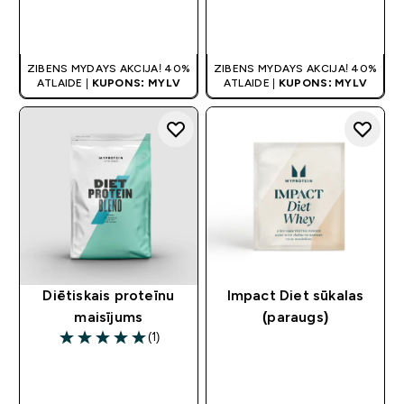
QUICK LOOK
QUICK LOOK
ZIBENS MYDAYS AKCIJA! 40%
ZIBENS MYDAYS AKCIJA! 40%
ATLAIDE |
KUPONS: MYLV
ATLAIDE |
KUPONS: MYLV
Diētiskais proteīnu
Impact Diet sūkalas
maisījums
(paraugs)
(1)
5 out of 5 stars
QUICK LOOK
QUICK LOOK