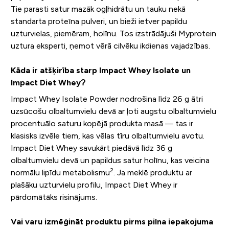
Tie parasti satur mazāk ogļhidrātu un tauku nekā
standarta proteīna pulveri, un bieži ietver papildu
uzturvielas, piemēram, holīnu. Tos izstrādājuši Myprotein
uztura eksperti, ņemot vērā cilvēku ikdienas vajadzības.
Kāda ir atšķirība starp Impact Whey Isolate un
Impact Diet Whey?
Impact Whey Isolate Powder nodrošina līdz 26 g ātri
uzsūcošu olbaltumvielu devā ar ļoti augstu olbaltumvielu
procentuālo saturu kopējā produkta masā — tas ir
klasisks izvēle tiem, kas vēlas tīru olbaltumvielu avotu.
Impact Diet Whey savukārt piedāvā līdz 36 g
olbaltumvielu devā un papildus satur holīnu, kas veicina
2
normālu lipīdu metabolismu
. Ja meklē produktu ar
plašāku uzturvielu profilu, Impact Diet Whey ir
pārdomātāks risinājums.
Vai varu izmēģināt produktu pirms pilna iepakojuma