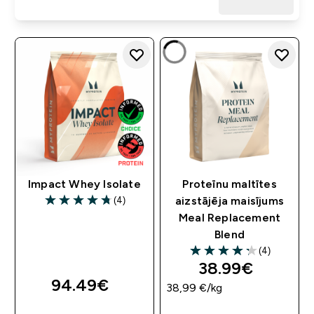
Impact Whey Isolate
Proteīnu maltītes
(4)
aizstājēja maisījums
4.75 out of 5 stars
Meal Replacement
Blend
(4)
4.25 out of 5 stars
38.99€‎
94.49€‎
38,99 €‎/kg