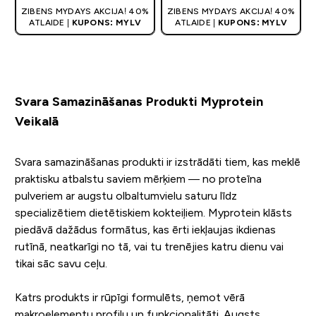
ZIBENS MYDAYS AKCIJA! 40%
ZIBENS MYDAYS AKCIJA! 40%
ATLAIDE |
KUPONS: MYLV
ATLAIDE |
KUPONS: MYLV
Svara Samazināšanas Produkti Myprotein
Veikalā
Svara samazināšanas produkti ir izstrādāti tiem, kas meklē
praktisku atbalstu saviem mērķiem — no proteīna
pulveriem ar augstu olbaltumvielu saturu līdz
specializētiem dietētiskiem kokteiļiem. Myprotein klāsts
piedāvā dažādus formātus, kas ērti iekļaujas ikdienas
rutīnā, neatkarīgi no tā, vai tu trenējies katru dienu vai
tikai sāc savu ceļu.
Katrs produkts ir rūpīgi formulēts, ņemot vērā
makroelementu profilu un funkcionalitāti. Augsts