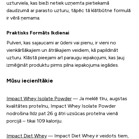
uzturviela, kas bieži netiek uzņemta pietiekamā
daudzumā ar parasto uzturu, tāpēc tā klātbūtne formulā
ir vērā ņemama.
Praktisks Formāts Ikdienai
Pulveri, kas sajaucami ar ūdeni vai pienu, ir vieni no
vienkāršākajiem un ātrākajiem veidiem, kā papildināt
uzturu. Klāstā pieejami arī paraugu iepakojumi, kas ļauj
izmēģināt produktu pirms pilna iepakojuma iegādes.
Mūsu iecienītākie
Impact Whey Isolate Powder
— Ja meklē tīru, augstas
kvalitātes proteīnu, Impact Whey Isolate Powder
nodrošina līdz pat 26 g ātri uzsūcas proteīna vienā
porcijā – tikai 109 kaloriju.
Impact Diet Whey
— Impact Diet Whey ir veidots tiem,