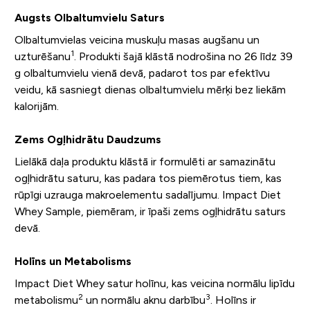
Augsts Olbaltumvielu Saturs
Olbaltumvielas veicina muskuļu masas augšanu un
1
uzturēšanu
. Produkti šajā klāstā nodrošina no 26 līdz 39
g olbaltumvielu vienā devā, padarot tos par efektīvu
veidu, kā sasniegt dienas olbaltumvielu mērķi bez liekām
kalorijām.
Zems Ogļhidrātu Daudzums
Lielākā daļa produktu klāstā ir formulēti ar samazinātu
ogļhidrātu saturu, kas padara tos piemērotus tiem, kas
rūpīgi uzrauga makroelementu sadalījumu. Impact Diet
Whey Sample, piemēram, ir īpaši zems ogļhidrātu saturs
devā.
Holīns un Metabolisms
Impact Diet Whey satur holīnu, kas veicina normālu lipīdu
2
3
metabolismu
un normālu aknu darbību
. Holīns ir