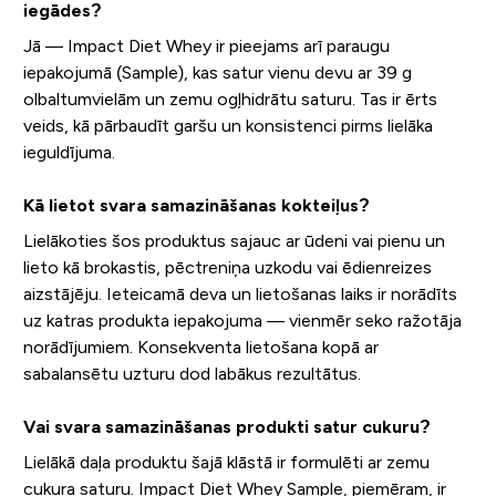
iegādes?
Jā — Impact Diet Whey ir pieejams arī paraugu
iepakojumā (Sample), kas satur vienu devu ar 39 g
olbaltumvielām un zemu ogļhidrātu saturu. Tas ir ērts
veids, kā pārbaudīt garšu un konsistenci pirms lielāka
ieguldījuma.
Kā lietot svara samazināšanas kokteiļus?
Lielākoties šos produktus sajauc ar ūdeni vai pienu un
lieto kā brokastis, pēctreniņa uzkodu vai ēdienreizes
aizstājēju. Ieteicamā deva un lietošanas laiks ir norādīts
uz katras produkta iepakojuma — vienmēr seko ražotāja
norādījumiem. Konsekventa lietošana kopā ar
sabalansētu uzturu dod labākus rezultātus.
Vai svara samazināšanas produkti satur cukuru?
Lielākā daļa produktu šajā klāstā ir formulēti ar zemu
cukura saturu. Impact Diet Whey Sample, piemēram, ir