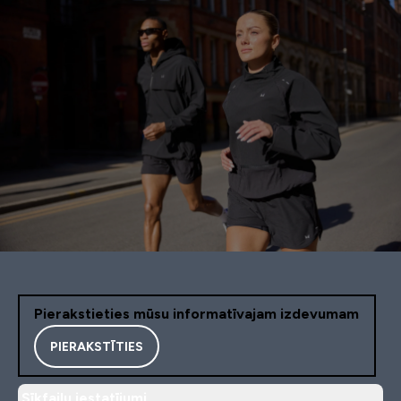
Pierakstieties mūsu informatīvajam izdevumam
PIERAKSTĪTIES
Sīkfailu iestatījumi